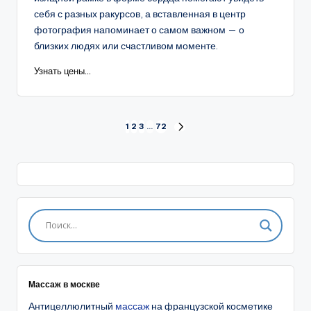
себя с разных ракурсов, а вставленная в центр
фотография напоминает о самом важном — о
близких людях или счастливом моменте.
Узнать цены...
Пагинация
1
2
3
…
72
СЛЕД.
СТРАНИЦА
записей
Массаж в москве
Антицеллюлитный
массаж
на французской косметике