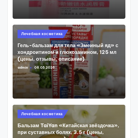
Опубликовано
Лечебная косметика
в
Гель-бальзам для тела «Змеиный яд» с
хондроитином и глюкозамином, 125 мл
(цены, отзывы, описание)
admin
06.05.2026
Запись
от
Опубликовано
Лечебная косметика
в
Бальзам TaiYan «Китайская звёздочка»,
при суставных болях, 3.5 г (цены,