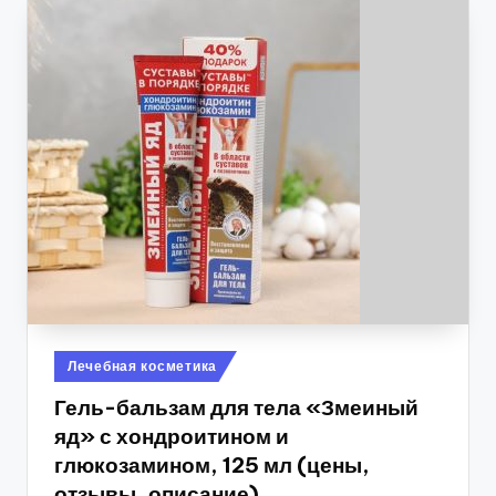
Опубликовано
Лечебная косметика
в
Гель-бальзам для тела «Змеиный
яд» с хондроитином и
глюкозамином, 125 мл (цены,
отзывы, описание)