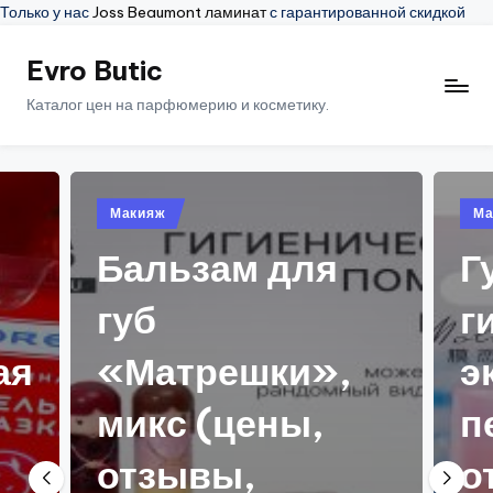
Только у нас
Joss Beaumont ламинат
с гарантированной скидкой
Evro Butic
Перейти
к
Каталог цен на парфюмерию и косметику.
содержимому
Опубликовано
Макияж
в
м для
Губная помада
гигиеническая 
шки»,
экстрактом
ены,
персика (цены
,
отзывы,