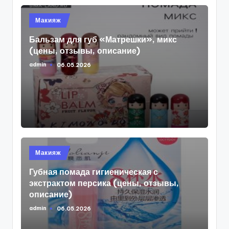
Опубликовано
Макияж
в
Бальзам для губ «Матрешки», микс
(цены, отзывы, описание)
admin
06.05.2026
Запись
от
Опубликовано
Макияж
в
Губная помада гигиеническая с
экстрактом персика (цены, отзывы,
описание)
admin
06.05.2026
Запись
от