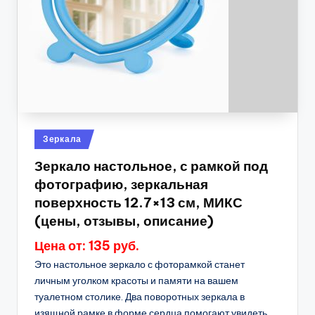
Опубликовано
Зеркала
в
Зеркало настольное, с рамкой под
фотографию, зеркальная
поверхность 12.7×13 см, МИКС
(цены, отзывы, описание)
Цена от: 135 руб.
Это настольное зеркало с фоторамкой станет
личным уголком красоты и памяти на вашем
туалетном столике. Два поворотных зеркала в
изящной рамке в форме сердца помогают увидеть