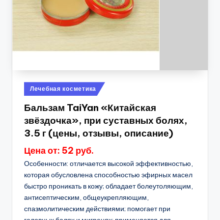
Опубликовано
Лечебная косметика
в
Бальзам TaiYan «Китайская
звёздочка», при суставных болях,
3.5 г (цены, отзывы, описание)
Цена от: 52 руб.
Особенности: отличается высокой эффективностью,
которая обусловлена способностью эфирных масел
быстро проникать в кожу; обладает болеутоляющим,
антисептическим, общеукрепляющим,
спазмолитическим действиями; помогает при
головных болях и мигренях; применяется для