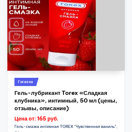
Опубликовано
Гигиена
в
Гель-лубрикант Torex «Сладкая
клубника», интимный, 50 мл (цены,
отзывы, описание)
Цена от: 165 руб.
Гель-смазка интимная TOREX "Чувственная ваниль",