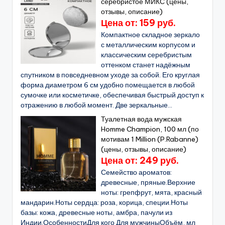
серебристое МИКС (цены,
отзывы, описание)
Цена от: 159 руб.
Компактное складное зеркало
с металлическим корпусом и
классическим серебристым
оттенком станет надёжным
спутником в повседневном уходе за собой. Его круглая
форма диаметром 6 см удобно помещается в любой
сумочке или косметичке, обеспечивая быстрый доступ к
отражению в любой момент. Две зеркальные...
Туалетная вода мужская
Homme Champion, 100 мл (по
мотивам 1 Million (P.Rabanne)
(цены, отзывы, описание)
Цена от: 249 руб.
Семейство ароматов:
древесные, пряные.Верхние
ноты: грепфрут, мята, красный
мандарин.Ноты сердца: роза, корица, специи.Ноты
базы: кожа, древесные ноты, амбра, пачули из
Индии.ОсобенностиДля кого Для мужчиныОбъём, мл