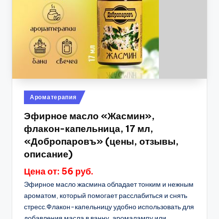
Опубликовано
Ароматерапия
в
Эфирное масло «Жасмин»,
флакон-капельница, 17 мл,
«Добропаровъ» (цены, отзывы,
описание)
Цена от: 56 руб.
Эфирное масло жасмина обладает тонким и нежным
ароматом, который помогает расслабиться и снять
стресс.Флакон-капельницу удобно использовать для
добавления масла в ванну, аромалампу или