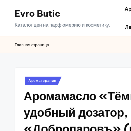
Ар
Evro Butic
Перейти
к
Каталог цен на парфюмерию и косметику.
Ле
содержимому
Главная страница
Опубликовано
Ароматерапия
в
Аромамасло «Тём
удобный дозатор,
«Добропаровъ» (