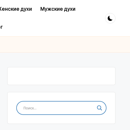
енские духи
Мужские духи
г