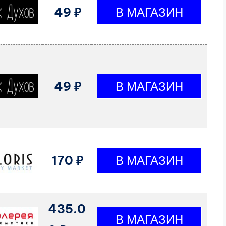
49 ₽
49 ₽
170 ₽
435.0