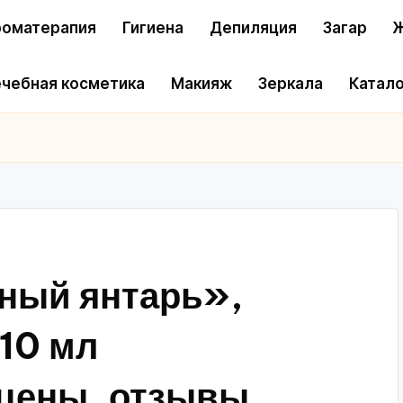
оматерапия
Гигиена
Депиляция
Загар
Ж
чебная косметика
Макияж
Зеркала
Катало
ный янтарь»,
 10 мл
цены, отзывы,