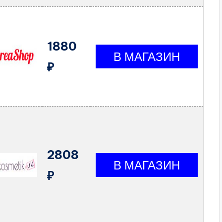
1880
₽
2808
₽