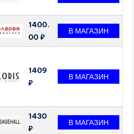
1400.
00 ₽
1409
₽
1430
₽