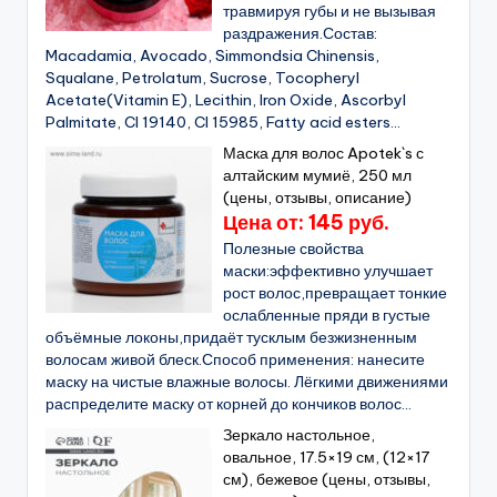
травмируя губы и не вызывая
раздражения.Состав:
Macadamia, Avocado, Simmondsia Chinensis,
Squalane, Petrolatum, Sucrose, Tocopheryl
Acetate(Vitamin E), Lecithin, Iron Oxide, Ascorbyl
Palmitate, CI 19140, CI 15985, Fatty acid esters...
Маска для волос Apotek`s с
алтайским мумиё, 250 мл
(цены, отзывы, описание)
Цена от: 145 руб.
Полезные свойства
маски:эффективно улучшает
рост волос,превращает тонкие
ослабленные пряди в густые
объёмные локоны,придаёт тусклым безжизненным
волосам живой блеск.Способ применения: нанесите
маску на чистые влажные волосы. Лёгкими движениями
распределите маску от корней до кончиков волос...
Зеркало настольное,
овальное, 17.5×19 см, (12×17
см), бежевое (цены, отзывы,