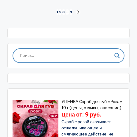
Пагинация
1
2
3
…
9
СЛЕД.
СТРАНИЦА
записей
УЦЕНКА Скраб для губ «Роза»,
10 г (цены, отзывы, описание)
Цена от: 9 руб.
Скраб с розой оказывает
отшелушивающее и
смягчающее действие, не