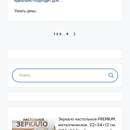
идеально подходит для...
Узнать цены...
Пагинация
1
2
3
…
9
СЛЕД.
СТРАНИЦА
записей
Зеркало настольное PREMIUM,
металлическое, 22×34×12 см,