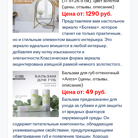
(17.5×26.5 см), цвет золотой
(цены, отзывы, описание)
Цена от: 1290 руб.
Представляем вам настольное
зеркало «Богема», которое
станет не только практичным,
но и стильным элементом вашего интерьера. Это
зеркало идеально впишется в любой интерьер,
добавляя ему нотку изысканности и
элегантности.Классическая форма зеркала
акцентирована изящной рамкой нежного золотистого...
Бальзам для губ оттеночный
«Алоэ» (цены, отзывы,
описание)
Цена от: 49 руб.
Бальзам предназначен для
ухода за губами и для защиты
от вредных факторов
окружающей среды. Он
содержит питательные компоненты, обладающие
ухаживающими свойствами, предупреждающими
обветривание губ и появление трещин. Хорошо