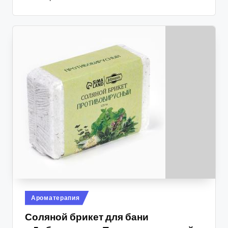
Опубликовано
Ароматерапия
в
Соляной брикет для бани