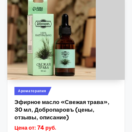
Опубликовано
Ароматерапия
в
Эфирное масло «Свежая трава»,
30 мл, Добропаровъ (цены,
отзывы, описание)
Цена от: 74 руб.