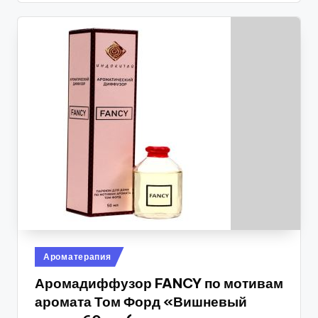
Опубликовано
Ароматерапия
в
Аромадиффузор FANCY по мотивам
аромата Том Форд «Вишневый