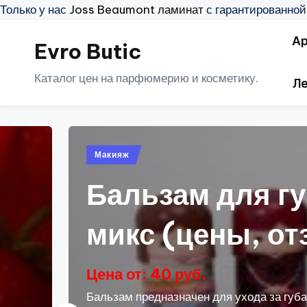
Только у нас
Joss Beaumont ламинат
с гарантированной
Ар
Evro Butic
Перейти
к
Каталог цен на парфюмерию и косметику.
Ле
содержимому
 губ «Матрешки»,
 отзывы, описание)
 за губами и для защиты от вредных факторов