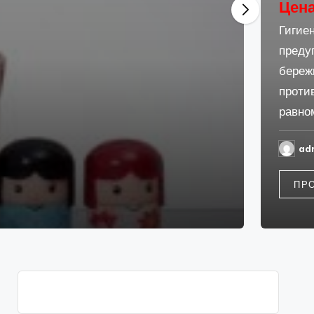
Цена от: 49 руб.
Гигиеническая помада обеспечивает дополнительное пи
предупреждает сухость, покраснение и шелушение, да
бережный уход.Входящие в состав средства компонен
противовоспалительное и ранозаживляющее действие.
равномерно наносить на...
06.05.2026
admin
Запись
от
ПРОДОЛЖИТЬ ЧТЕНИЕ