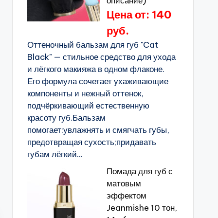
описание)
Цена от: 140
руб.
Оттеночный бальзам для губ "Cat
Black" — стильное средство для ухода
и лёгкого макияжа в одном флаконе.
Его формула сочетает ухаживающие
компоненты и нежный оттенок,
подчёркивающий естественную
красоту губ.Бальзам
помогает:увлажнять и смягчать губы,
предотвращая сухость;придавать
губам лёгкий...
Помада для губ с
матовым
эффектом
Jeanmishe 10 тон,