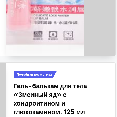
Опубликовано
Лечебная косметика
в
Гель-бальзам для тела
«Змеиный яд» с
хондроитином и
глюкозамином, 125 мл