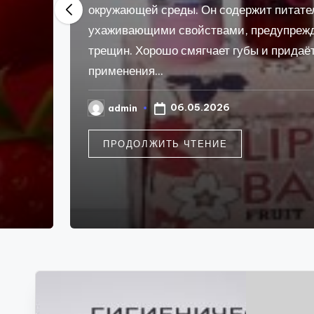
 питательные компоненты, обладающие
дупреждающими обветривание губ и появление
 придаёт им естественный блеск.Способ