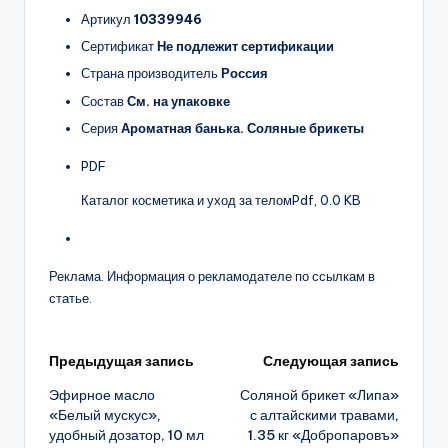
Артикул
10339946
Сертификат
Не подлежит сертификации
Страна производитель
Россия
Состав
См. на упаковке
Серия
Ароматная банька. Соляные брикеты
PDF
Каталог косметика и уход за телом
Pdf, 0.0 KB
Реклама. Информация о рекламодателе по ссылкам в
статье.
Навигация
Предыдущая запись
Следующая запись
Эфирное масло
Соляной брикет «Липа»
записи
«Белый мускус»,
с алтайскими травами,
удобный дозатор, 10 мл
1.35 кг «Добропаровъ»