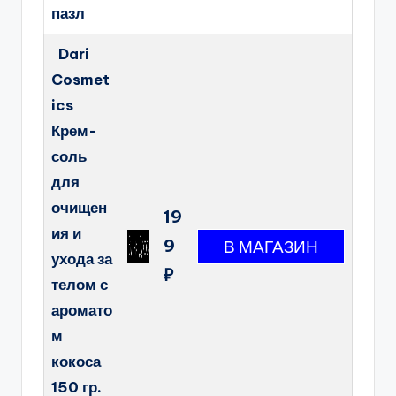
пазл
Dari
Cosmet
ics
Крем-
соль
для
очищен
19
ия и
9
ухода за
₽
телом с
аромато
м
кокоса
150 гр.