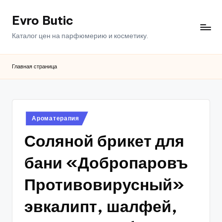
Evro Butic
Перейти
к
Каталог цен на парфюмерию и косметику.
содержимому
Главная страница
Опубликовано
Ароматерапия
в
Соляной брикет для
бани «Добропаровъ
Противовирусный»
эвкалипт, шалфей,