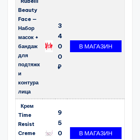
Rubelli
Beauty
Face —
3
Набор
4
масок +
0
бандаж
для
0
подтяжк
₽
и
контура
лица
Крем
9
Time
5
Resist
0
Creme