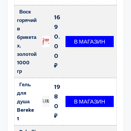
Воск
16
горячий
9
в
0.
брикета
х,
0
золотой
0
1000
₽
гр
Гель
19
для
8
душа
0
Bereke
₽
t