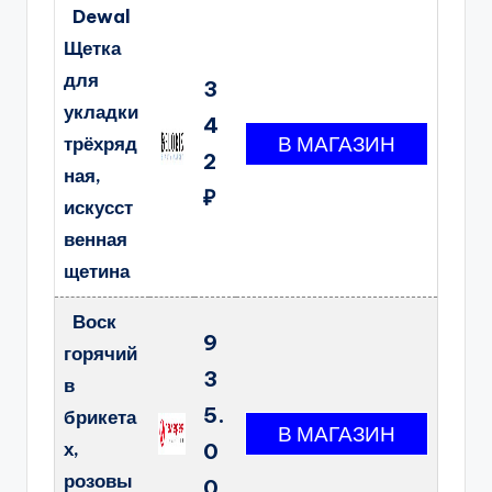
Dewal
Щетка
для
3
укладки
4
трёхряд
2
ная,
₽
искусст
венная
щетина
Воск
9
горячий
3
в
5.
брикета
х,
0
розовы
0