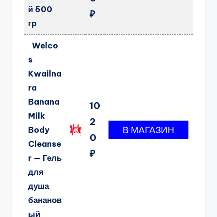
й 500
₽
гр
Welco
s
Kwailna
ra
Banana
10
Milk
2
Body
0
Cleanse
₽
r — Гель
для
душа
бананов
ый