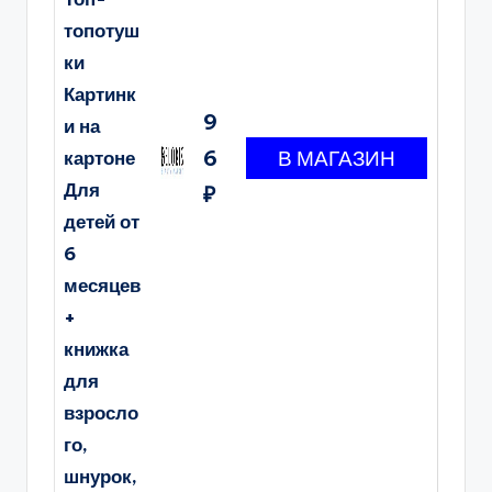
топотуш
ки
Картинк
9
и на
6
картоне
Для
₽
детей от
6
месяцев
+
книжка
для
взросло
го,
шнурок,