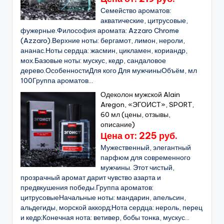
Семейство ароматов:
акватические, цитрусовые,
фужерные.Философия аромата: Azzaro Chrome
(Azzaro).Верхние ноты: бергамот, лимон, нероли,
ананас.Ноты сердца: жасмин, цикламен, кориандр,
мох.Базовые ноты: мускус, кедр, сандаловое
дерево.ОсобенностиДля кого Для мужчиныОбъём, мл
100Группа ароматов...
Одеколон мужской Alain
Aregon, «ЭГОИСТ», SPORT,
60 мл (цены, отзывы,
описание)
Цена от: 225 руб.
Мужественный, элегантный
парфюм для современного
мужчины. Этот чистый,
прозрачный аромат дарит чувство азарта и
предвкушения победы.Группа ароматов:
цитрусовыеНачальные ноты: мандарин, апельсин,
альдегиды, морской аккорд;Нота сердца: нероль, перец
и кедр;Конечная нота: ветивер, бобы тонка, мускус...