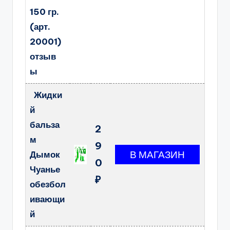
150 гр.
(арт.
20001)
отзыв
ы
Жидки
й
бальза
2
м
9
Дымок
0
Чуанье
₽
обезбол
ивающи
й