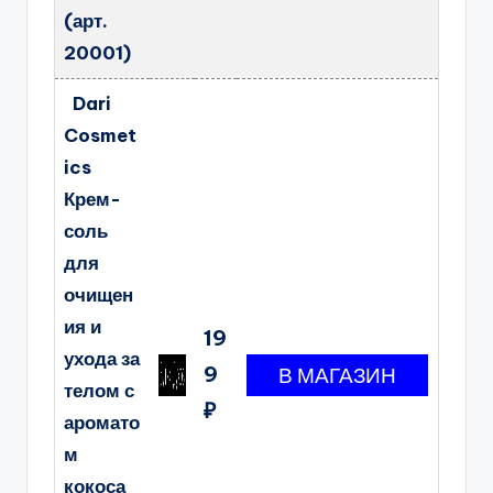
(арт.
20001)
Dari
Cosmet
ics
Крем-
соль
для
очищен
ия и
19
ухода за
9
телом с
₽
аромато
м
кокоса