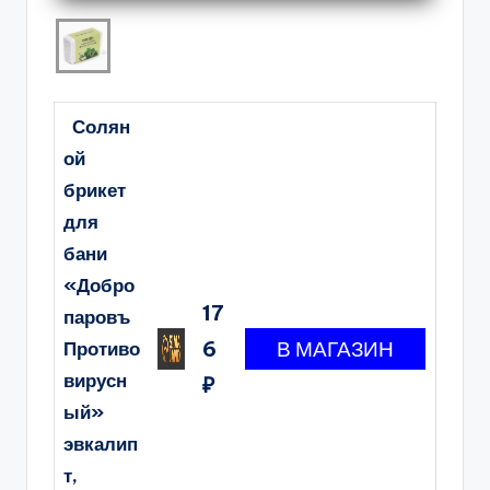
Солян
ой
брикет
для
бани
«Добро
17
паровъ
6
Противо
вирусн
₽
ый»
эвкалип
т,