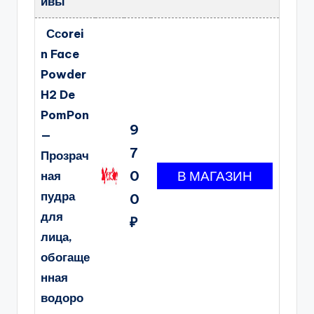
ивы
Ссorei
n Face
Powder
H2 De
PomPon
9
—
7
Прозрач
0
ная
пудра
0
для
₽
лица,
обогаще
нная
водоро