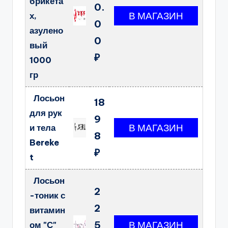
брикета
0.
х,
0
азулено
0
вый
₽
1000
гр
Лосьон
18
для рук
9
и тела
8
Bereke
₽
t
Лосьон
2
-тоник с
2
витамин
5
ом "С"