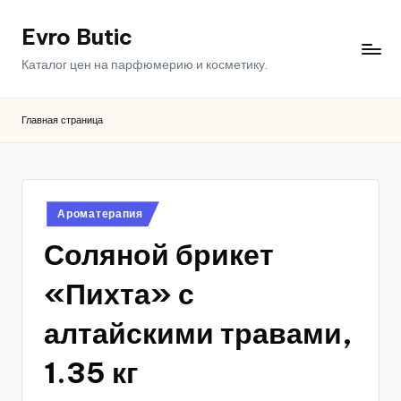
Evro Butic
Перейти
к
Каталог цен на парфюмерию и косметику.
содержимому
Главная страница
Опубликовано
Ароматерапия
в
Соляной брикет
«Пихта» с
алтайскими травами,
1.35 кг