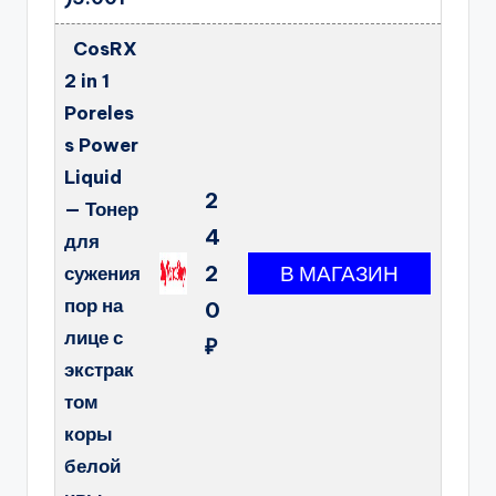
CosRX
2 in 1
Poreles
s Power
Liquid
2
— Тонер
4
для
2
сужения
пор на
0
лице с
₽
экстрак
том
коры
белой