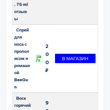
, 75 ml
отзыв
ы
Спрей
для
носа с
2
пропол
0
исом и
0
ромашк
₽
ой
BeeGu
n
Воск
9
горячий