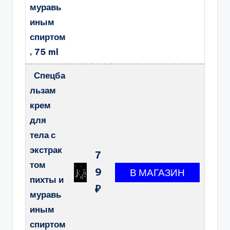
муравь
иным
спиртом
, 75 ml
Спецба
льзам
крем
для
тела с
экстрак
7
том
9
пихты и
₽
муравь
иным
спиртом