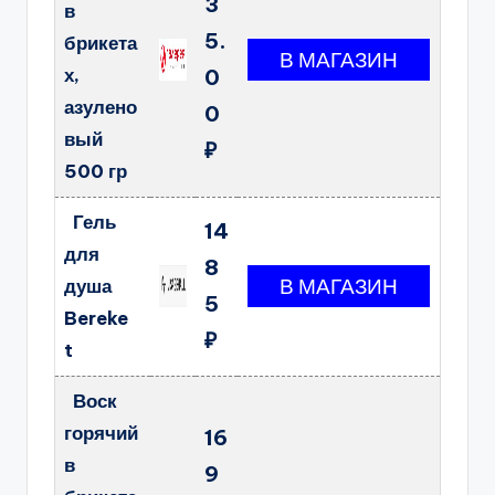
3
в
5.
брикета
х,
0
азулено
0
вый
₽
500 гр
Гель
14
для
8
душа
5
Bereke
₽
t
Воск
горячий
16
в
9