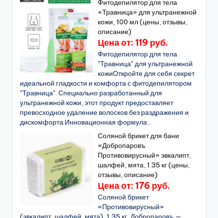
Фитодепилятор для тела
«Травница» для ультранежной
кожи, 100 мл (цены, отзывы,
описание)
Цена от: 119 руб.
Фитодепилятор для тела
"Травница" для ультранежной
кожиОткройте для себя секрет
идеальной гладкости и комфорта с фитодепилятором
"Травница". Специально разработанный для
ультранежной кожи, этот продукт предоставляет
превосходное удаление волосков без раздражения и
дискомфорта.Инновационная формула...
Соляной брикет для бани
«Добропаровъ
Противовирусный» эвкалипт,
шалфей, мята, 1.35 кг (цены,
отзывы, описание)
Цена от: 176 руб.
Соляной брикет
«Противовирусный»
(эвкалипт, шалфей, мята), 1,35 кг, Добропаровъ —