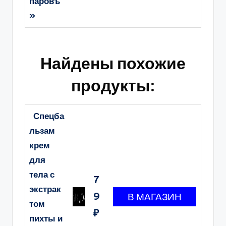
паровъ
»
Найдены похожие
продукты:
Спецба
льзам
крем
для
тела с
7
экстрак
9
том
₽
пихты и