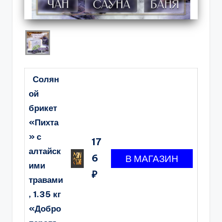
Солян
ой
брикет
«Пихта
» с
17
алтайск
6
ими
₽
травами
, 1.35 кг
«Добро