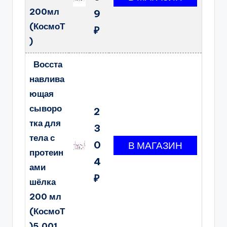
200мл
9
(КосмоТ
₽
)
Восста
навлива
ющая
сыворо
2
тка для
3
тела с
0
протеин
4
ами
₽
шёлка
200 мл
(КосмоТ
)5.001