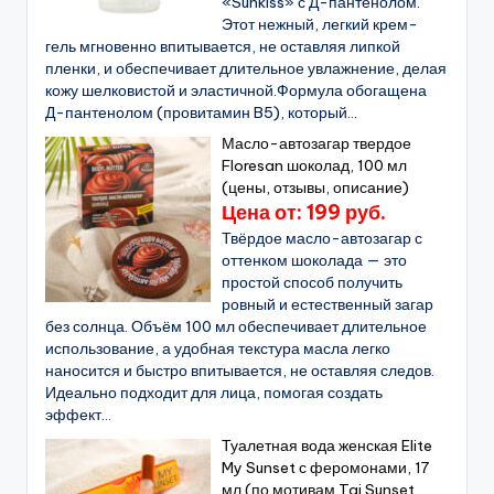
«Sunkiss» с Д-пантенолом.
Этот нежный, легкий крем-
гель мгновенно впитывается, не оставляя липкой
пленки, и обеспечивает длительное увлажнение, делая
кожу шелковистой и эластичной.Формула обогащена
Д-пантенолом (провитамин B5), который...
Масло-автозагар твердое
Floresan шоколад, 100 мл
(цены, отзывы, описание)
Цена от: 199 руб.
Твёрдое масло-автозагар с
оттенком шоколада — это
простой способ получить
ровный и естественный загар
без солнца. Объём 100 мл обеспечивает длительное
использование, а удобная текстура масла легко
наносится и быстро впитывается, не оставляя следов.
Идеально подходит для лица, помогая создать
эффект...
Туалетная вода женская Elite
My Sunset с феромонами, 17
мл (по мотивам Taj Sunset