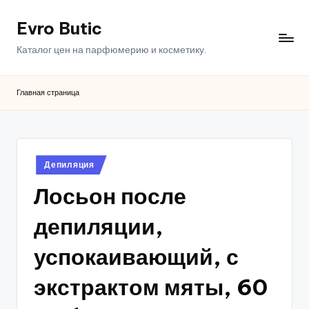
Evro Butic
Перейти
к
Каталог цен на парфюмерию и косметику.
содержимому
Главная страница
Опубликовано
Депиляция
в
Лосьон после
депиляции,
успокаивающий, с
экстрактом мяты, 60