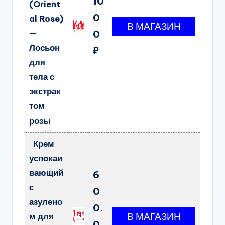
10
(Orient
0
al Rose)
—
0
Лосьон
₽
для
тела с
экстрак
том
розы
Крем
успокаи
вающий
6
с
0
азулено
0.
м для
0