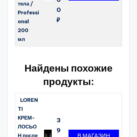
тела /
0
Professi
₽
onal
200
мл
Найдены похожие
продукты:
LOREN
TI
КРЕМ-
3
ЛОСЬО
9
Н после