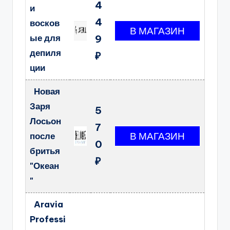
4
и
4
восков
ые для
9
депиля
₽
ции
Новая
Заря
5
Лосьон
7
после
0
бритья
₽
"Океан
"
Aravia
Professi