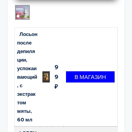
Лосьон
после
депиля
ции,
9
успокаи
9
вающий
, с
₽
экстрак
том
мяты,
60 мл