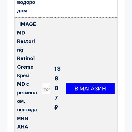
водоро
дом
IMAGE
MD
Restori
ng
Retinol
Creme
13
Крем
8
MD с
8
ретинол
7
ом,
₽
пептида
ми и
AHA