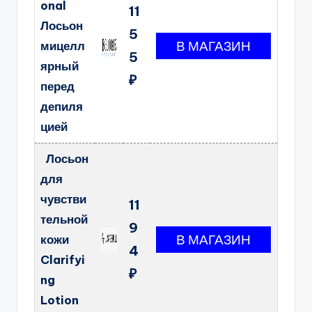
onal
11
Лосьон
5
мицелл
5
ярный
₽
перед
депиля
цией
Лосьон
для
чувстви
11
тельной
9
кожи
4
Clarifyi
₽
ng
Lotion