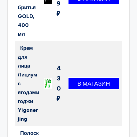
9
бритья
₽
GOLD,
400
мл
Крем
для
лица
4
Лициум
3
с
0
ягодами
₽
годжи
Yiganer
jing
Полоск