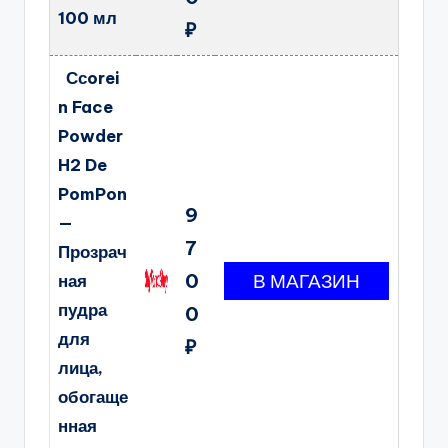
100 мл
₽
Ссorei
n Face
Powder
H2 De
PomPon
9
—
7
Прозрач
0
ная
пудра
0
для
₽
лица,
обогаще
нная