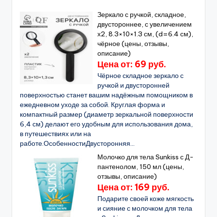
Зеркало с ручкой, складное,
двустороннее, с увеличением
х2, 8.3×10×1.3 см, (d=6.4 см),
чёрное (цены, отзывы,
описание)
Цена от: 69 руб.
Чёрное складное зеркало с
ручкой и двусторонней
поверхностью станет вашим надёжным помощником в
ежедневном уходе за собой. Круглая форма и
компактный размер (диаметр зеркальной поверхности
6,4 см) делают его удобным для использования дома,
в путешествиях или на
работе.ОсобенностиДвусторонняя...
Молочко для тела Sunkiss с Д-
пантенолом, 150 мл (цены,
отзывы, описание)
Цена от: 169 руб.
Подарите своей коже мягкость
и сияние с молочком для тела