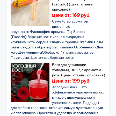
(Escada) (цены, отзывы,
описание)
Цена от: 169 руб.
Семейство ароматов:
цветочные,
фруктовые.Философия аромата: Taj Sunset
(Escada).Верхние ноты: чёрная смородина,
клубника.Ноты сердца: сладкий горошек, жасмин.Ноты
базы: сандал, амбра, мускус, малина.ОсобенностиДля
кого Для женщиныОбъём, мл 17Группа ароматов
Фруктовые, ЦветочныеВерхние ноты...
Воск для депиляции,
холодный, 300 г, с ароматом
розы (цены, отзывы, описание)
Цена от: 199 руб.
Холодный воск - это
эффективное удаление волос,
мягкое отшелушивание и
увлажнение кожи. Подходит
для любого типа кожи, включая самую чувствительную
и аллергичную. Простота и удобство использования