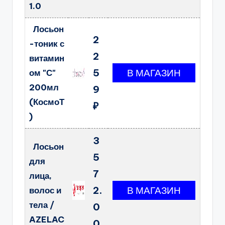
1.0
Лосьон
2
-тоник с
2
витамин
5
ом "С"
200мл
9
(КосмоТ
₽
)
3
Лосьон
5
для
7
лица,
2.
волос и
тела /
0
AZELAC
0