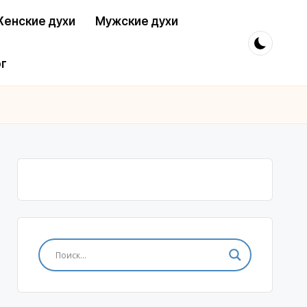
енские духи
Мужские духи
г