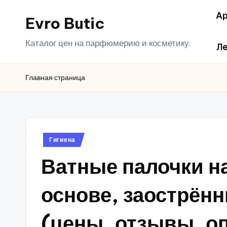
Ар
Evro Butic
Перейти
к
Каталог цен на парфюмерию и косметику.
Ле
содержимому
Главная страница
Опубликовано
Гигиена
в
Ватные палочки н
основе, заострённ
(цены, отзывы, о