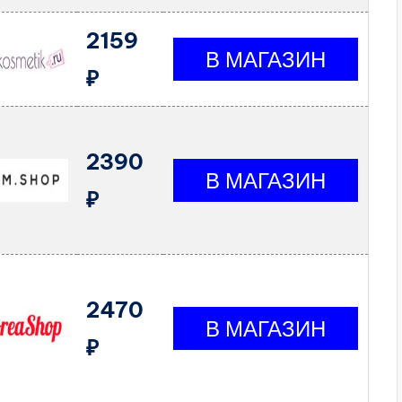
2159
₽
2390
₽
2470
₽