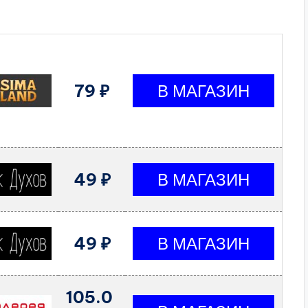
79 ₽
49 ₽
49 ₽
105.0