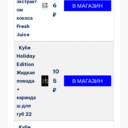
экстракт
6
ом
₽
кокоса
Fresh
Juice
Kylie
Holiday
Edition
10
Жидкая
5
помада
+
₽
каранда
ш для
губ 22
Kylie