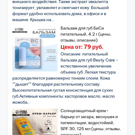
внешнего воздействия. Также экстракт эвкалипта
тонизирует, увлажняет и смягчает кожу. Большой
формат удобно использовать дома, в офисе и в
машине. Крышка на...
Бальзам для губ БиСи
питательный, 4.2 г (цены,
отзывы, описание)
Цена от: 79 руб.
Описание: питательный
бальзам для губ Beuty Care -
естественное увеличение
объема губ. Легкая текстура
распределяется равномерно тонким слоем. Кожа
""дышит"" благодаря растительному составу.
Высокопитательная густая консистенция для сухих
губ.Активные компоненты: касторовое масло, масло
жожоба...
Солнцезащитный крем-
барьер от загара, веснушек и
пигментации, водостойкий,
SPF 30, 125 мл (цены, отзывы,
описание)