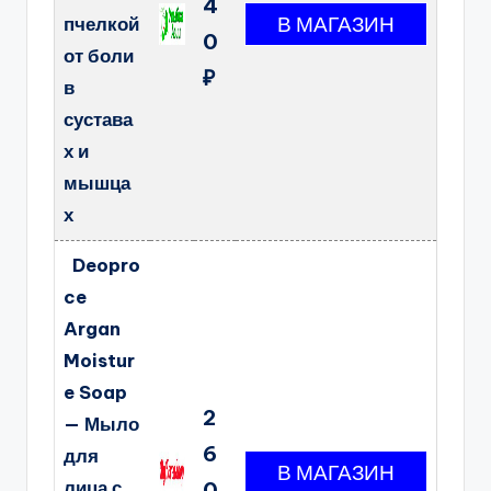
4
пчелкой
0
от боли
₽
в
сустава
х и
мышца
х
Deopro
ce
Argan
Moistur
e Soap
2
— Мыло
6
для
лица с
0