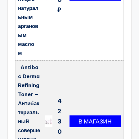
натурал
₽
ьным
арганов
ым
масло
м
Antiba
c Derma
Refining
Toner —
4
Антибак
2
териаль
3
ный
соверше
0