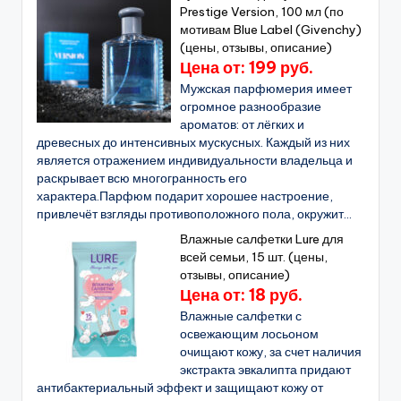
Prestige Version, 100 мл (по
мотивам Blue Label (Givenchy)
(цены, отзывы, описание)
Цена от: 199 руб.
Мужская парфюмерия имеет
огромное разнообразие
ароматов: от лёгких и
древесных до интенсивных мускусных. Каждый из них
является отражением индивидуальности владельца и
раскрывает всю многогранность его
характера.Парфюм подарит хорошее настроение,
привлечёт взгляды противоположного пола, окружит...
Влажные салфетки Lure для
всей семьи, 15 шт. (цены,
отзывы, описание)
Цена от: 18 руб.
Влажные салфетки с
освежающим лосьоном
очищают кожу, за счет наличия
экстракта эвкалипта придают
антибактериальный эффект и защищают кожу от