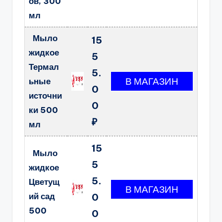
ов, 300
мл
Мыло
15
жидкое
5
Термал
5.
ьные
0
источни
0
ки 500
₽
мл
15
Мыло
5
жидкое
5.
Цветущ
ий сад
0
500
0