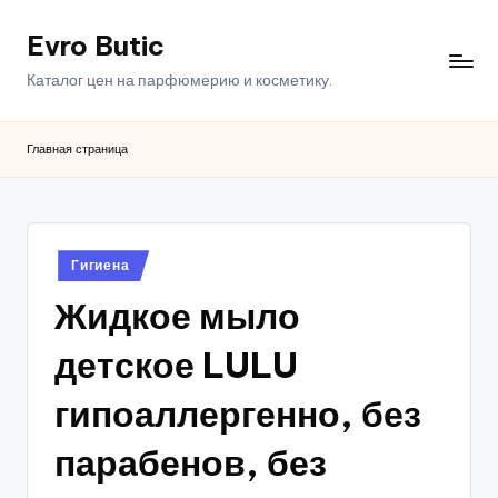
Evro Butic
Перейти
к
Каталог цен на парфюмерию и косметику.
содержимому
Главная страница
Опубликовано
Гигиена
в
Жидкое мыло
детское LULU
гипоаллергенно, без
парабенов, без