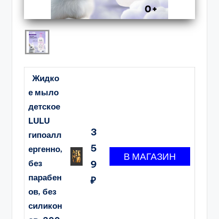
Жидко
е мыло
детское
LULU
3
гипоалл
5
ергенно,
без
9
парабен
₽
ов, без
силикон