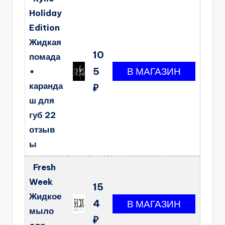
Holiday
Edition
Жидкая
10
помада
5
+
каранда
₽
ш для
губ 22
отзыв
ы
Fresh
Week
15
Жидкое
4
мыло
₽