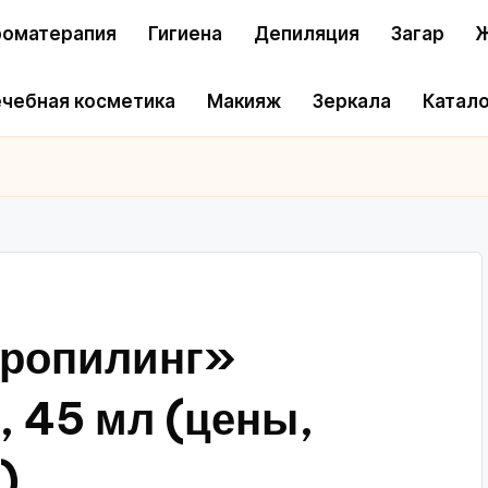
оматерапия
Гигиена
Депиляция
Загар
Ж
чебная косметика
Макияж
Зеркала
Катало
дропилинг»
 45 мл (цены,
)