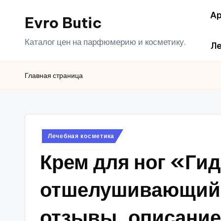
Ар
Evro Butic
Перейти
к
Каталог цен на парфюмерию и косметику.
Ле
содержимому
Главная страница
Опубликовано
Лечебная косметика
в
Крем для ног «Ги
отшелушивающий,
отзывы, описание