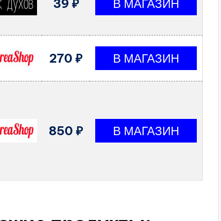
39 ₽
270 ₽
850 ₽