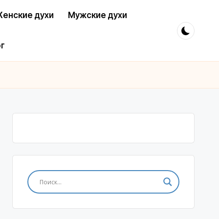
енские духи
Мужские духи
г