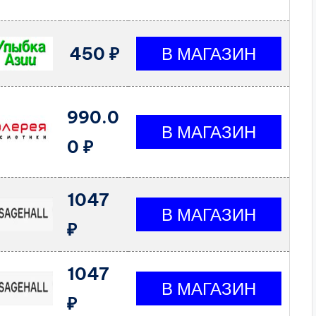
450 ₽
990.0
0 ₽
1047
₽
1047
₽