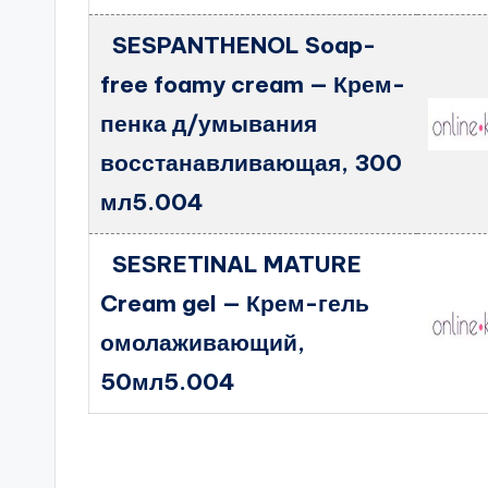
SESPANTHENOL Soap-
free foamy cream — Крем-
пенка д/умывания
восстанавливающая, 300
мл5.004
SESRETINAL MATURE
Cream gel — Крем-гель
омолаживающий,
50мл5.004