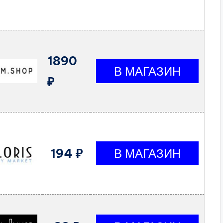
1890
₽
194 ₽