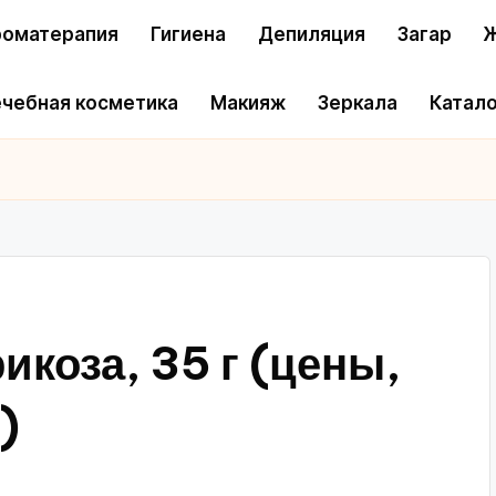
оматерапия
Гигиена
Депиляция
Загар
Ж
чебная косметика
Макияж
Зеркала
Катало
икоза, 35 г (цены,
)