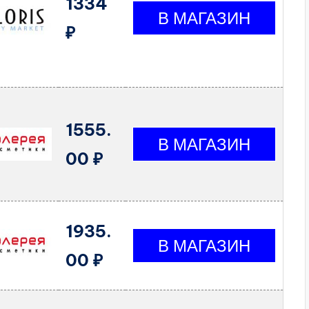
1334
₽
1555.
00 ₽
1935.
00 ₽