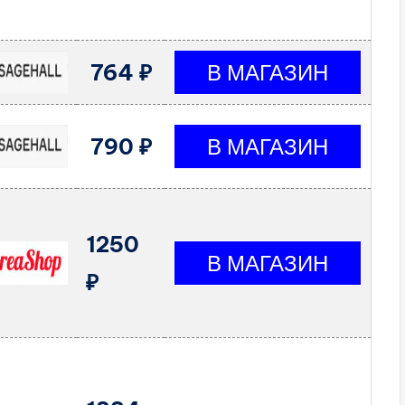
764 ₽
790 ₽
1250
₽