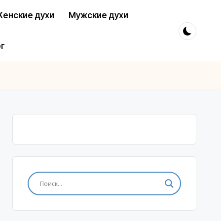
енские духи
Мужские духи
г