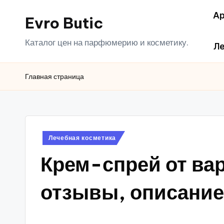
Ар
Evro Butic
Перейти
к
Каталог цен на парфюмерию и косметику.
Ле
содержимому
Главная страница
Опубликовано
Лечебная косметика
в
Крем-спрей от вар
отзывы, описание