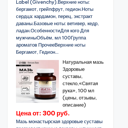
Label (Givenchy).Верхние ноты:
бергамот, грейпфрут, гедион.Ноты
сердца: кардамон, перец, экстракт
даваны.Базовые ноты: ветивер, кедр,
ладан.ОсобенностиДля кого Для
мужчиныОбъём, мл 100Группа
ароматов ПрочееВерхние ноты
Бергамот, Гедион...
Натуральная мазь
Здоровые
суставы,
стекло,«Святая
рука», 100 мл
(цены, отзывы,
описание)
Цена от: 300 руб.
Мазь монастырская здоровые суставы