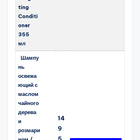
ting
Conditi
oner
355
мл
Шампу
нь
освежа
ющий с
маслом
чайного
дерева
14
и
9
розмари
5.
ном /