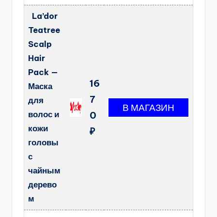
La’dor
Teatree
Scalp
Hair
Pack —
16
Маска
7
для
волос и
0
кожи
₽
головы
с
чайным
дерево
м