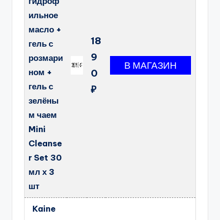
гидроф
ильное
масло +
18
гель с
9
розмари
ном +
0
гель с
₽
зелёны
м чаем
Mini
Cleanse
r Set 30
мл х 3
шт
Kaine