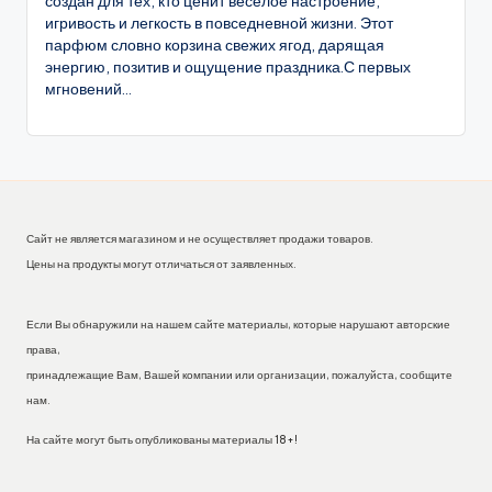
создан для тех, кто ценит весёлое настроение,
игривость и легкость в повседневной жизни. Этот
парфюм словно корзина свежих ягод, дарящая
энергию, позитив и ощущение праздника.С первых
мгновений...
Сайт не является магазином и не осуществляет продажи товаров.
Цены на продукты могут отличаться от заявленных.
Если Вы обнаружили на нашем сайте материалы, которые нарушают авторские
права,
принадлежащие Вам, Вашей компании или организации, пожалуйста, сообщите
нам.
На сайте могут быть опубликованы материалы 18+!