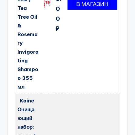
Tea
0
Tree Oil
0
&
₽
Rosema
ry
Invigora
ting
Shampo
o 355
мл
Kaine
Очища
ющий
набор: