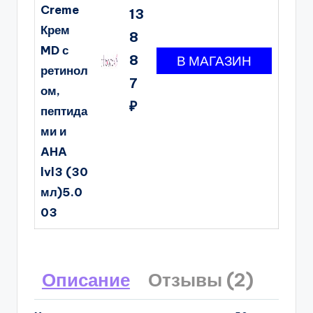
Creme
13
Крем
8
MD с
8
ретинол
7
ом,
₽
пептида
ми и
AHA
lvl3 (30
мл)5.0
03
Описание
Отзывы (2)