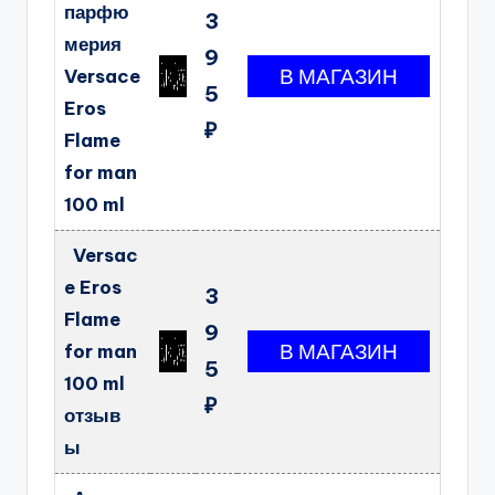
парфю
3
мерия
9
Versace
5
Eros
₽
Flame
for man
100 ml
Versac
e Eros
3
Flame
9
for man
5
100 ml
₽
отзыв
ы