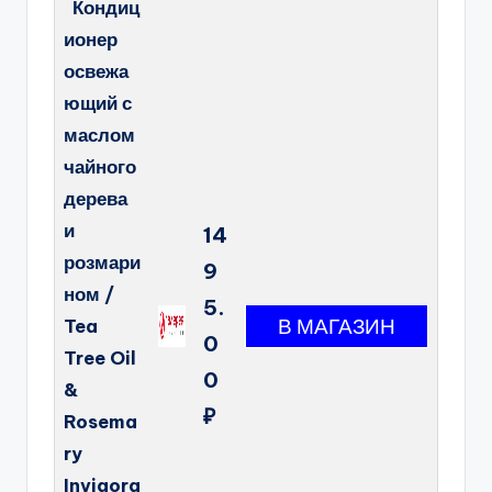
Кондиц
ионер
освежа
ющий с
маслом
чайного
дерева
и
14
розмари
9
ном /
5.
Tea
0
Tree Oil
0
&
₽
Rosema
ry
Invigora