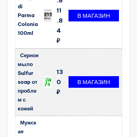
.8
di
11
Parma
.8
Colonia
4
100ml
₽
Серное
мыло
13
Sulfur
0
soap от
пробле
₽
м с
кожей
Мужск
ая