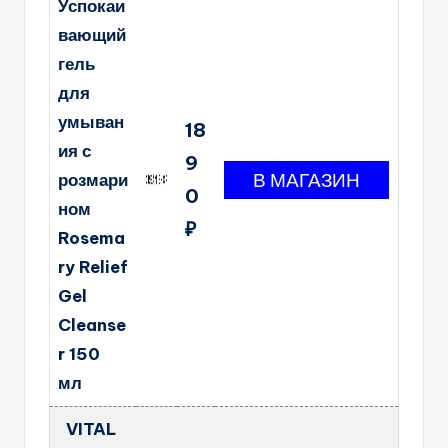
Успокаи
вающий
гель
для
умыван
18
ия с
9
розмари
0
ном
₽
Rosema
ry Relief
Gel
Cleanse
r 150
мл
VITAL