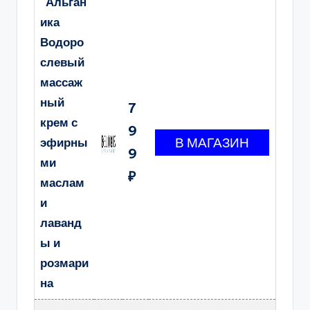
Альган
ика
Водоро
слевый
массаж
ный
7
крем с
9
эфирны
9
ми
₽
маслам
и
лаванд
ы и
розмари
на