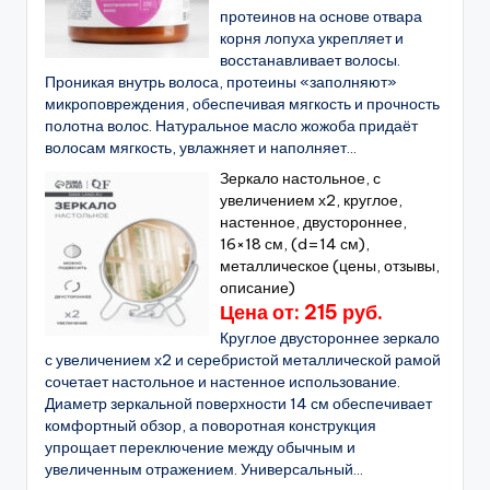
протеинов на основе отвара
корня лопуха укрепляет и
восстанавливает волосы.
Проникая внутрь волоса, протеины «заполняют»
микроповреждения, обеспечивая мягкость и прочность
полотна волос. Натуральное масло жожоба придаёт
волосам мягкость, увлажняет и наполняет...
Зеркало настольное, с
увеличением х2, круглое,
настенное, двустороннее,
16×18 см, (d=14 см),
металлическое (цены, отзывы,
описание)
Цена от: 215 руб.
Круглое двустороннее зеркало
с увеличением х2 и серебристой металлической рамой
сочетает настольное и настенное использование.
Диаметр зеркальной поверхности 14 см обеспечивает
комфортный обзор, а поворотная конструкция
упрощает переключение между обычным и
увеличенным отражением. Универсальный...