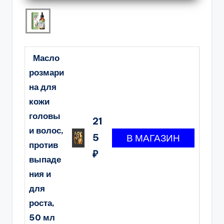
Масло
розмари
на для
кожи
головы
21
и волос,
5
против
₽
выпаде
ния и
для
роста,
50 мл