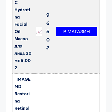
C
Hydrati
9
ng
6
Facial
5
Oil
Масло
0
для
₽
лица 30
мл5.00
2
IMAGE
MD
Restori
ng
Retinol