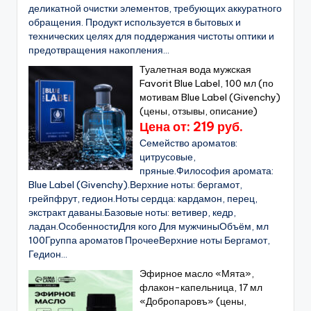
деликатной очистки элементов, требующих аккуратного
обращения. Продукт используется в бытовых и
технических целях для поддержания чистоты оптики и
предотвращения накопления...
Туалетная вода мужская
Favorit Blue Label, 100 мл (по
мотивам Blue Label (Givenchy)
(цены, отзывы, описание)
Цена от: 219 руб.
Семейство ароматов:
цитрусовые,
пряные.Философия аромата:
Blue Label (Givenchy).Верхние ноты: бергамот,
грейпфрут, гедион.Ноты сердца: кардамон, перец,
экстракт даваны.Базовые ноты: ветивер, кедр,
ладан.ОсобенностиДля кого Для мужчиныОбъём, мл
100Группа ароматов ПрочееВерхние ноты Бергамот,
Гедион...
Эфирное масло «Мята»,
флакон-капельница, 17 мл
«Добропаровъ» (цены,