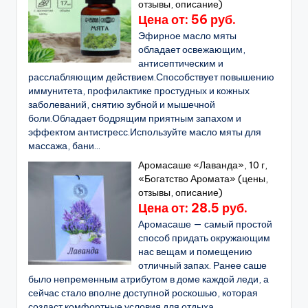
отзывы, описание)
Цена от: 56 руб.
Эфирное масло мяты
обладает освежающим,
антисептическим и
расслабляющим действием.Способствует повышению
иммунитета, профилактике простудных и кожных
заболеваний, снятию зубной и мышечной
боли.Обладает бодрящим приятным запахом и
эффектом антистресс.Используйте масло мяты для
массажа, бани...
Аромасаше «Лаванда», 10 г,
«Богатство Аромата» (цены,
отзывы, описание)
Цена от: 28.5 руб.
Аромасаше — самый простой
способ придать окружающим
нас вещам и помещению
отличный запах. Ранее саше
было непременным атрибутом в доме каждой леди, а
сейчас стало вполне доступной роскошью, которая
создаст комфортные условия для отдыха,