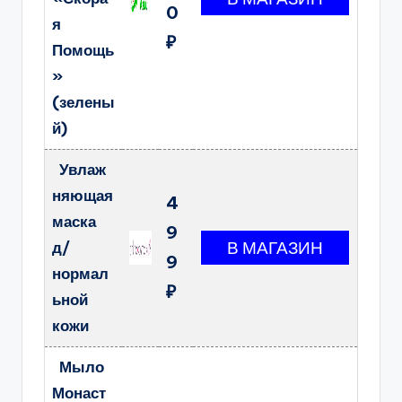
0
я
₽
Помощь
»
(зелены
й)
Увлаж
няющая
4
маска
9
д/
9
нормал
₽
ьной
кожи
Мыло
Монаст