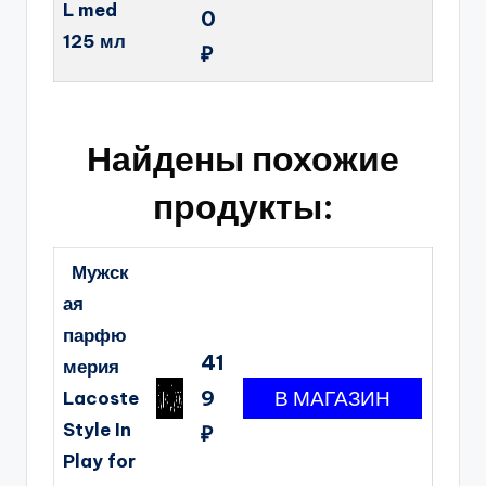
L med
0
125 мл
₽
Найдены похожие
продукты:
Мужск
ая
парфю
41
мерия
9
Lacoste
Style In
₽
Play for