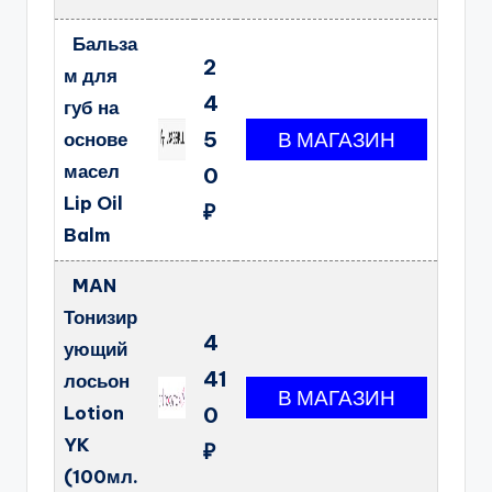
Бальза
2
м для
4
губ на
5
основе
масел
0
Lip Oil
₽
Balm
MAN
Тонизир
4
ующий
41
лосьон
Lotion
0
YK
₽
(100мл.