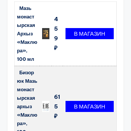
Мазь
монаст
4
ырская
5
Архыз
9
«Маклю
₽
ра»,
100 мл
Бизор
юк Мазь
монаст
61
ырская
5
архыз
«Маклю
₽
ра»,