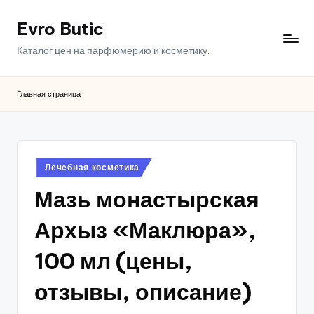
Evro Butic
Перейти
к
Каталог цен на парфюмерию и косметику.
содержимому
Главная страница
Опубликовано
Лечебная косметика
в
Мазь монастырская
Архыз «Маклюра»,
100 мл (цены,
отзывы, описание)