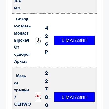
100
мл.
Бизор
юк Мазь
4
монаст
2
ырская
6
От
₽
судорог
Архыз
2
Мазь
2
от
7
трещин
8.
/
GEHWO
0