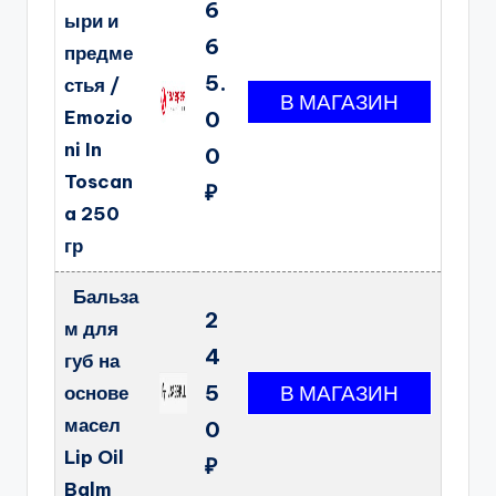
6
ыри и
6
предме
5.
стья /
Emozio
0
ni In
0
Toscan
₽
a 250
гр
Бальза
2
м для
4
губ на
5
основе
масел
0
Lip Oil
₽
Balm