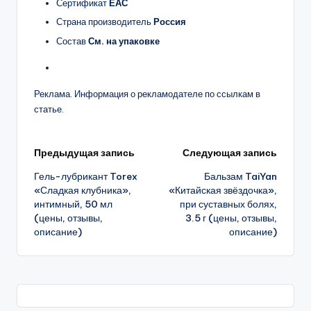
Сертификат
ЕАС
Страна производитель
Россия
Состав
См. на упаковке
Реклама. Информация о рекламодателе по ссылкам в
статье.
Навигация
Предыдущая запись
Следующая запись
Гель-лубрикант Torex
Бальзам TaiYan
записи
«Сладкая клубника»,
«Китайская звёздочка»,
интимный, 50 мл
при суставных болях,
(цены, отзывы,
3.5 г (цены, отзывы,
описание)
описание)