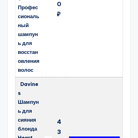
0
Профес
₽
сиональ
ный
шампун
ь для
восстан
овления
волос
Davine
s
Шампун
ь для
сияния
4
блонда
3
Heart