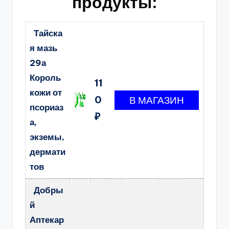
продукты:
Тайска
я мазь
29а
Король
11
кожи от
0
псориаз
₽
а,
экземы,
дермати
тов
Добры
й
Аптекар