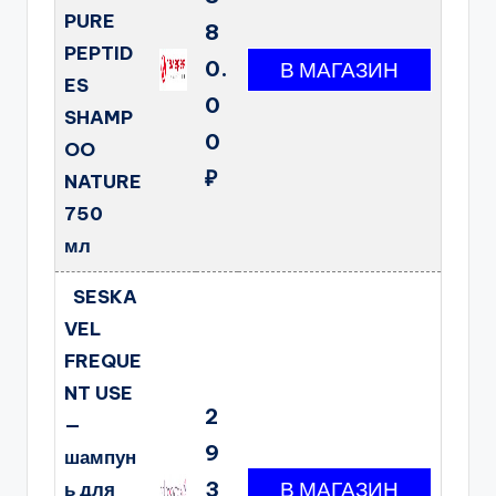
PURE
8
PEPTID
0.
ES
0
SHAMP
0
OO
₽
NATURE
750
мл
SESKA
VEL
FREQUE
NT USE
2
—
9
шампун
3
ь для