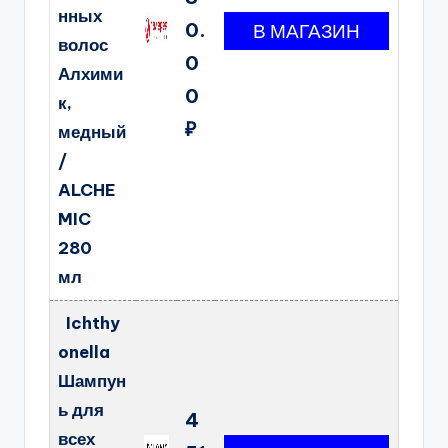
нных
0.
волос
0
Алхими
0
к,
₽
медный
/
ALCHE
MIC
280
мл
Ichthy
onella
Шампун
ь для
4
всех