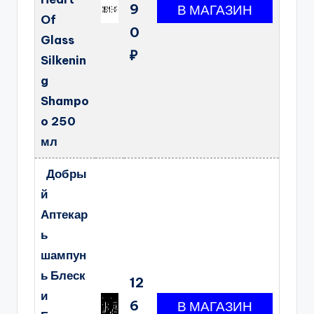
9
Of
0
Glass
₽
Silkenin
g
Shampo
o 250
мл
Добры
й
Аптекар
ь
шампун
ь Блеск
12
и
6