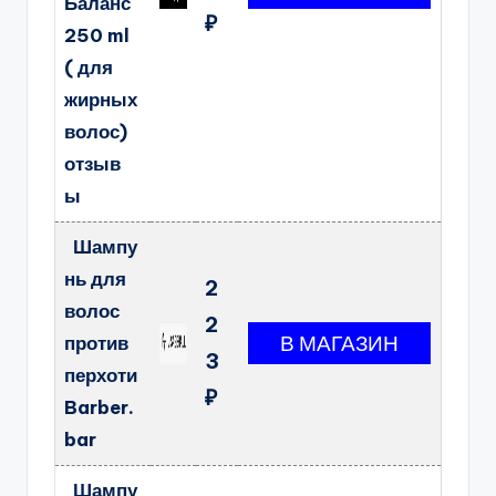
Баланс
₽
250 ml
( для
жирных
волос)
отзыв
ы
Шампу
нь для
2
волос
2
против
3
перхоти
₽
Barber.
bar
Шампу