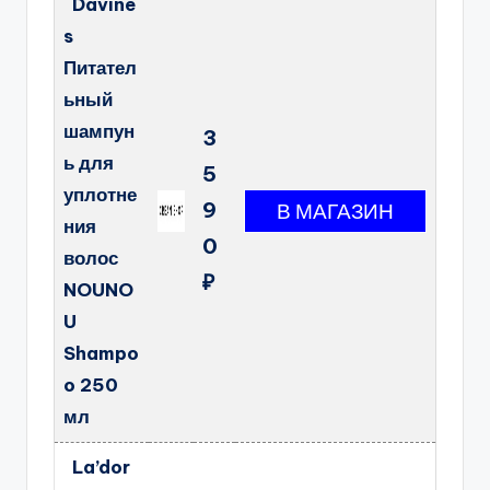
Davine
s
Питател
ьный
шампун
3
ь для
5
уплотне
9
ния
0
волос
₽
NOUNO
U
Shampo
o 250
мл
La’dor