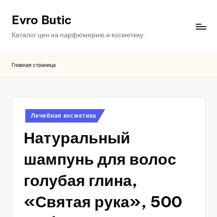
Evro Butic
Перейти
к
Каталог цен на парфюмерию и косметику.
содержимому
Главная страница
Опубликовано
Лечебная косметика
в
Натуральный
шампунь для волос
голубая глина,
«Святая рука», 500