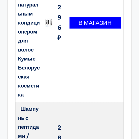
натурал
2
ьным
9
кондици
6
онером
₽
для
волос
Кумыс
Белорус
ская
космети
ка
Шампу
нь с
пептида
2
ми /
8