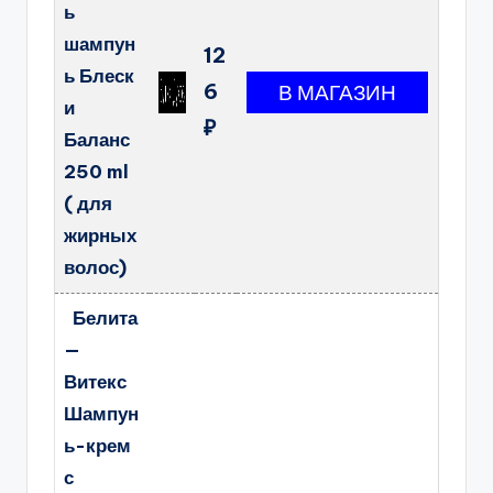
ь
шампун
12
ь Блеск
6
и
₽
Баланс
250 ml
( для
жирных
волос)
Белита
—
Витекс
Шампун
ь-крем
с