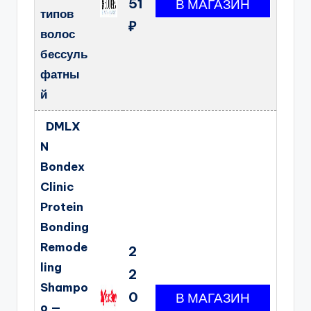
51
типов
₽
волос
бессуль
фатны
й
DMLX
N
Bondex
Clinic
Protein
Bonding
Remode
2
ling
2
Shampo
0
o —