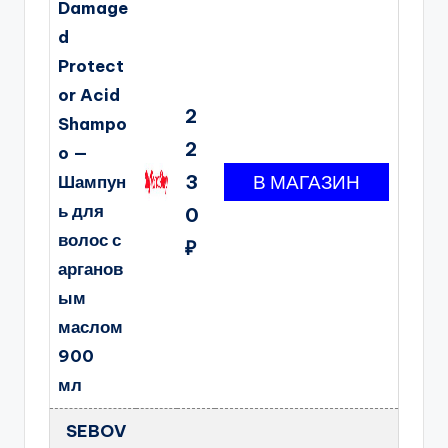
Damage
d
Protect
or Acid
2
Shampo
2
o —
3
Шампун
ь для
0
волос с
₽
арганов
ым
маслом
900
мл
SEBOV