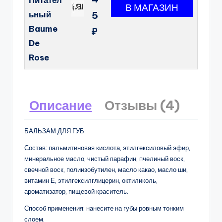
Питател
ьный
5
Baume
₽
De
Rose
Описание
Отзывы (4)
БАЛЬЗАМ ДЛЯ ГУБ.
Состав: пальмитиновая кислота, этилгексиловый эфир,
минеральное масло, чистый парафин, пчелиный воск,
свечной воск, полиизобутилен, масло какао, масло ши,
витамин Е, этилгексилглицерин, октиликоль,
ароматизатор, пищевой краситель.
Способ применения: нанесите на губы ровным тонким
слоем.