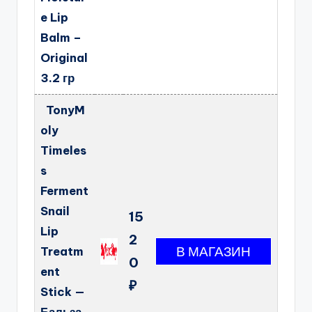
e Lip
Balm –
Original
3.2 гр
TonyM
oly
Timeles
s
Ferment
Snail
15
Lip
2
Treatm
0
ent
₽
Stick —