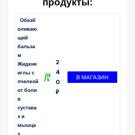
продукты:
Обезб
оливаю
щий
бальза
м
2
Жидкие
4
иглы с
пчелкой
0
от боли
₽
в
сустава
х и
мышца
х