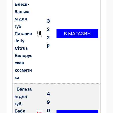
Блеск-
бальза
м для
3
губ
2
Питание
2
Jelly
₽
Citrus
Белорус
ская
космети
ка
Бальза
4
м для
9
губ,
0.
Бабл