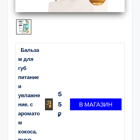
Бальза
м для
губ
питание
и
5
увлажне
5
ние, с
аромато
₽
м
кокоса,