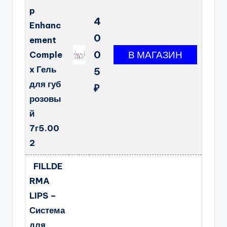
p
4
Enhanc
0
ement
0
Comple
x Гель
5
для губ
₽
розовы
й
7г5.00
2
FILLDE
RMA
LIPS –
Система
для