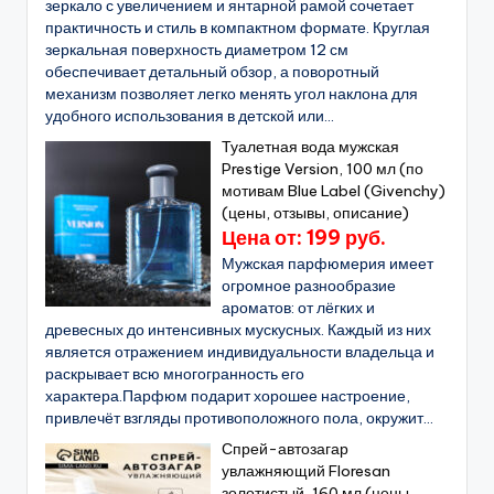
зеркало с увеличением и янтарной рамой сочетает
практичность и стиль в компактном формате. Круглая
зеркальная поверхность диаметром 12 см
обеспечивает детальный обзор, а поворотный
механизм позволяет легко менять угол наклона для
удобного использования в детской или...
Туалетная вода мужская
Prestige Version, 100 мл (по
мотивам Blue Label (Givenchy)
(цены, отзывы, описание)
Цена от: 199 руб.
Мужская парфюмерия имеет
огромное разнообразие
ароматов: от лёгких и
древесных до интенсивных мускусных. Каждый из них
является отражением индивидуальности владельца и
раскрывает всю многогранность его
характера.Парфюм подарит хорошее настроение,
привлечёт взгляды противоположного пола, окружит...
Спрей-автозагар
увлажняющий Floresan
золотистый, 160 мл (цены,