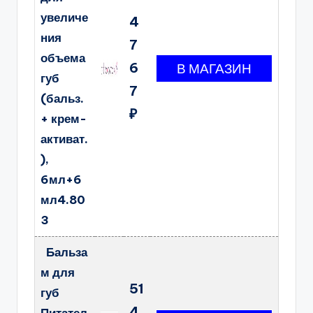
увеличе
4
ния
7
объема
6
губ
7
(бальз.
₽
+ крем-
активат.
),
6мл+6
мл4.80
3
Бальза
м для
51
губ
4