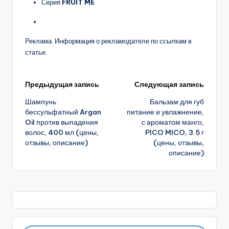
Серия
FRUIT ME
Реклама. Информация о рекламодателе по ссылкам в
статье.
Навигация
Предыдущая запись
Следующая запись
Шампунь
Бальзам для губ
записи
бессульфатный Argan
питание и увлажнение,
Oil против выпадения
с ароматом манго,
волос, 400 мл (цены,
PICO MICO, 3.5 г
отзывы, описание)
(цены, отзывы,
описание)