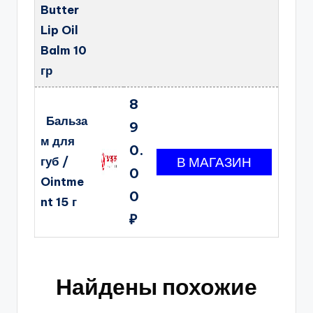
Butter
Lip Oil
Balm 10
гр
8
Бальза
9
м для
0.
губ /
0
Ointme
0
nt 15 г
₽
Найдены похожие