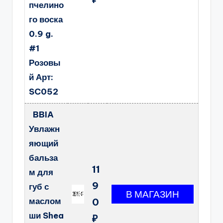
пчелино
го воска
0.9 g.
#1
Розовы
й Арт:
SC052
BBIA
Увлажн
яющий
бальза
11
м для
9
губ с
маслом
0
ши Shea
₽