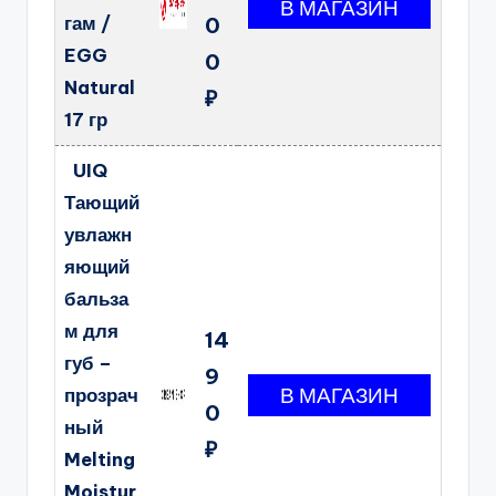
гам /
0
EGG
0
Natural
₽
17 гр
UIQ
Тающий
увлажн
яющий
бальза
м для
14
губ –
9
прозрач
0
ный
₽
Melting
Moistur