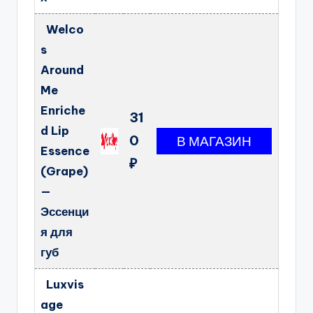
Welco
s
Around
Me
Enriche
31
d Lip
0
Essence
₽
(Grape)
—
Эссенци
я для
губ
Luxvis
age