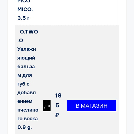
PICO
MICO,
3.5 г
O.TWO
.O
Увлажн
яющий
бальза
м для
губ с
добавл
18
ением
5
пчелино
₽
го воска
0.9 g.