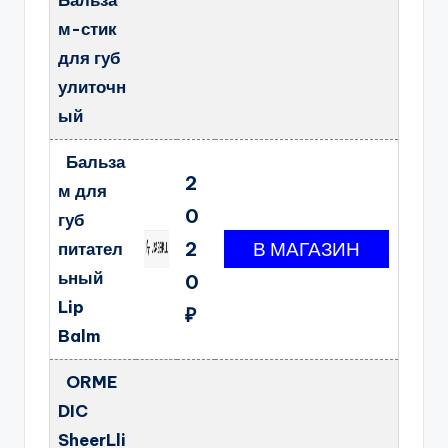
Бальза
м-стик
для губ
улиточн
ый
Бальза
2
м для
0
губ
2
питател
ьный
0
Lip
₽
Balm
ORME
DIC
SheerLli