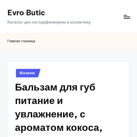
Evro Butic
Перейти
к
Каталог цен на парфюмерию и косметику.
содержимому
Главная страница
Опубликовано
Макияж
в
Бальзам для губ
питание и
увлажнение, с
ароматом кокоса,