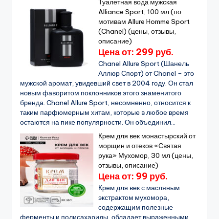
Туалетная вода мужская
Alliance Sport, 100 мл (по
мотивам Allure Homme Sport
(Chanel) (цены, отзывы,
описание)
Цена от: 299 руб.
Chanel Allure Sport (Шанель
Аллюр Спорт) от Chanel – это
мужской аромат, увидевший свет в 2004 году. Он стал
новым фаворитом поклонников этого знаменитого
бренда. Chanel Allure Sport, несомненно, относится к
таким парфюмерным хитам, которые в любое время
остаются на пике популярности. Он объединил...
Крем для век монастырский от
морщин и отеков «Святая
рука» Мухомор, 30 мл (цены,
отзывы, описание)
Цена от: 99 руб.
Крем для век с масляным
экстрактом мухомора,
содержащим полезные
ферменты и полисахариды, обладает выраженными