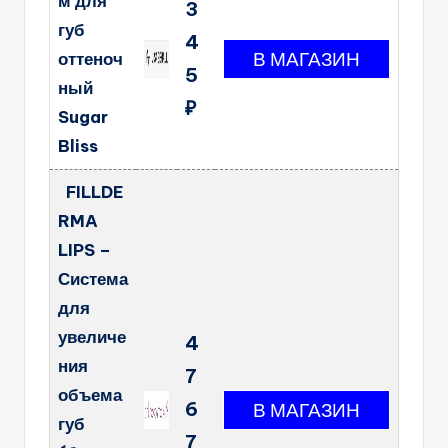
м для
3
губ
4
оттеноч
5
ный
₽
Sugar
Bliss
FILLDE
RMA
LIPS –
Система
для
увеличе
4
ния
7
объема
6
губ
7