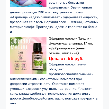
софт ночь с боковыми
крылышками. Увеличенная
длина прокладки 280 мм с внутренним слоем
«Аэрлайд» надёжно впитывает и удерживает жидкость,
превращая её в гель. Верхний слой — мягкий, нетканый
материал софт. Прокладка надёжно крепится на белье
и...
Эфирное масло «Пачули»,
флакон-капельница, 17 мл,
«Добропаровъ» (цены,
отзывы, описание)
Цена от: 56 руб.
Эфирное масло пачули
обладает
противовоспалительными и
антисептическими свойствами, помогает при
депрессии и тревожности. Оно также помогает
уменьшить стресс и улучшить настроение. Флакон-
капельница удобен для использования дома или в
дороге.Целебное действие: масло поможет прекратить
или...