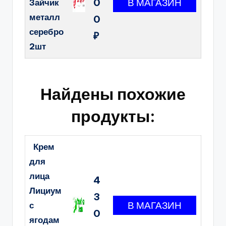
0
Зайчик
металл
0
серебро
₽
2шт
Найдены похожие
продукты:
Крем
для
лица
4
Лициум
3
с
0
ягодам