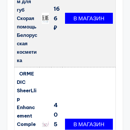
м для
16
губ
6
Скорая
помощь
₽
Белорус
ская
космети
ка
ORME
DIC
SheerLli
p
4
Enhanc
0
ement
5
Comple