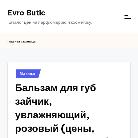
Evro Butic
Перейти
к
Каталог цен на парфюмерию и косметику.
содержимому
Главная страница
Опубликовано
Макияж
в
Бальзам для губ
зайчик,
увлажняющий,
розовый (цены,