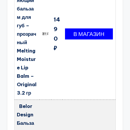
яющий
бальза
м для
14
губ –
9
прозрач
0
ный
₽
Melting
Moistur
e Lip
Balm –
Original
3.2 гр
Belor
Design
Бальза