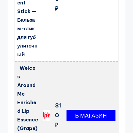
ent
₽
Stick —
Бальза
м-стик
для губ
улиточн
ый
Welco
s
Around
Me
Enriche
31
d Lip
0
Essence
₽
(Grape)