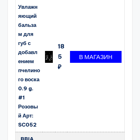
Увлажн
яющий
бальза
м для
губ с
18
добавл
5
ением
₽
пчелино
го воска
0.9 g.
#1
Розовы
й Арт:
SC052
BBIA