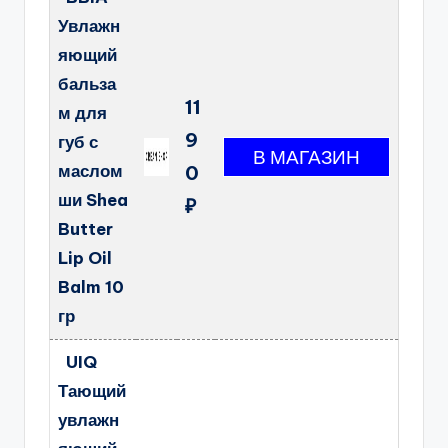
Увлажн
яющий
бальза
11
м для
9
губ с
маслом
0
ши Shea
₽
Butter
Lip Oil
Balm 10
гр
UIQ
Тающий
увлажн