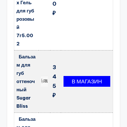
x Гель
0
для губ
₽
розовы
й
7г5.00
2
Бальза
м для
3
губ
4
оттеноч
5
ный
₽
Sugar
Bliss
Бальза