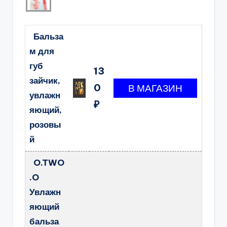
Бальза
м для
губ
13
зайчик,
0
увлажн
₽
яющий,
розовы
й
O.TWO
.O
Увлажн
яющий
бальза