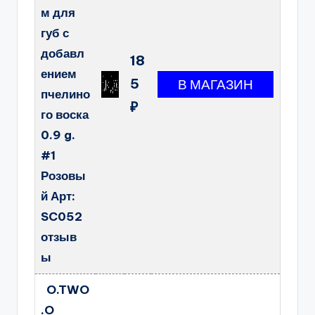
м для
губ с
добавл
18
ением
5
пчелино
₽
го воска
0.9 g.
#1
Розовы
й Арт:
SC052
отзыв
ы
O.TWO
.O