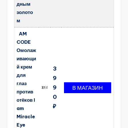
дным
золото
м
AM
CODE
Омолаж
ивающи
й крем
3
для
9
глаз
9
против
0
отёков I
₽
am
Miracle
Eye