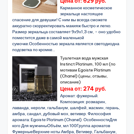
Цена от: 629 руб.
Карманное косметическое
зеркальце настоящее
спасение для девушки! С ним вы всегда сможете
аккуратно скорректировать макияж быстро и легко.
Размер зеркальца составляет 9х9х1,3 см, - оно удобно
поместится даже в самой маленькой
сумочке.Особенностью зеркала является светодиодна
подсветка по кромке...
Туалетная вода мужская
Instinct Platinum, 100 мл (по
мотивам Egoiste Platinum
(Chanel) (цены, отзывы,
описание)
Цена от: 274 руб.
Аромат: фужерный.
Композиция: розмарин,
лаванда, нероли, гальбанум, шалфей, жасмин, герань,
амбра, сандал, дубовый мох, ветивер. Философия
аромата: Egoistе Platinum (Chanel). ОсобенностиДля
кого Для мужчиныОбъём, мл 100Группа ароматов
ФужерныеВерхние ноты Амбра, Ветивер, Гальбанум,