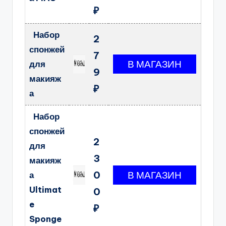
₽
Набор
2
спонжей
7
для
9
макияж
₽
а
Набор
спонжей
2
для
3
макияж
0
а
Ultimat
0
e
₽
Sponge