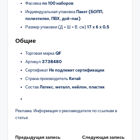
Фасовка
по 100 наборов
Индивидуальная упаковка
Пакет (БОПП,
полиэтилен, ПВХ, дой-пак)
Размер упаковки (Д × Ш × В, см)
17 х 6 х 0,5
Общие
Торговая марка
QF
Артикул
3738480
Сертификат
Не подлежит сертификации
Страна производитель
Китай
Состав
Латекс, металл, нейлон, пластик
Реклама. Информация о рекламодателе по ссылкам в
статье.
Навигация
Предыдущая запись
Следующая запись