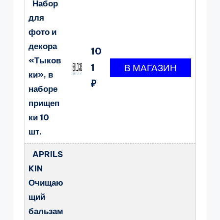
Набор
для
фото и
декора
10
«Тыков
1
ки», в
₽
наборе
прищеп
ки 10
шт.
APRILS
KIN
Очищаю
щий
бальзам