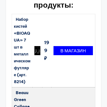
продукты:
Набор
кистей
«BIOAQ
UA» 7
19
шт в
9
металл
₽
ическом
футляр
е (арт.
8214)
Beauu
Green
Collage