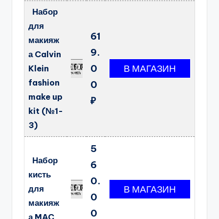
Набор
для
61
макияж
9.
а Calvin
0
Klein
fashion
0
make up
₽
kit (№1-
3)
5
Набор
6
кисть
0.
для
0
макияж
0
а MAC