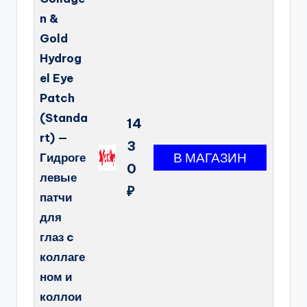
n &
Gold
Hydrog
el Eye
Patch
(Standa
14
rt) —
3
Гидроге
0
левые
₽
патчи
для
глаз c
коллаге
ном и
коллои