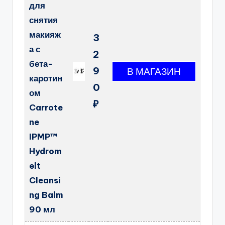
для
снятия
макияж
3
а с
2
бета-
9
каротин
0
ом
₽
Carrote
ne
IPMP™
Hydrom
elt
Cleansi
ng Balm
90 мл