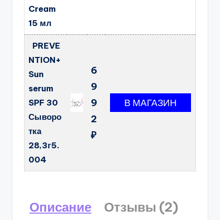
Cream
15 мл
PREVE
NTION+
6
Sun
9
serum
9
SPF 30
Сыворо
2
тка
₽
28,3г5.
004
Описание
Отзывы (2)