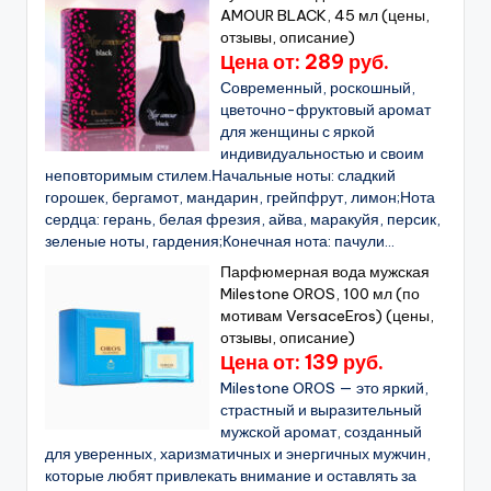
AMOUR BLACK, 45 мл (цены,
отзывы, описание)
Цена от: 289 руб.
Современный, роскошный,
цветочно-фруктовый аромат
для женщины с яркой
индивидуальностью и своим
неповторимым стилем.Начальные ноты: сладкий
горошек, бергамот, мандарин, грейпфрут, лимон;Нота
сердца: герань, белая фрезия, айва, маракуйя, персик,
зеленые ноты, гардения;Конечная нота: пачули...
Парфюмерная вода мужская
Milestone OROS, 100 мл (по
мотивам VersaceEros) (цены,
отзывы, описание)
Цена от: 139 руб.
Milestone OROS — это яркий,
страстный и выразительный
мужской аромат, созданный
для уверенных, харизматичных и энергичных мужчин,
которые любят привлекать внимание и оставлять за