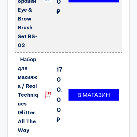
бровей
0
Eye &
₽
Brow
Brush
Set BS-
03
Набор
для
17
макияж
0
а / Real
0.
Techniq
0
ues
0
Glitter
₽
All The
Way