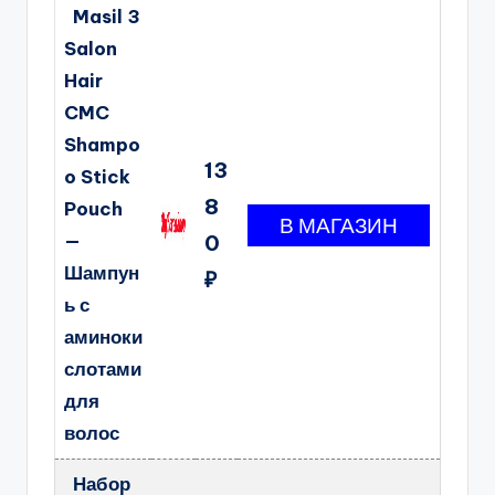
Masil 3
Salon
Hair
CMC
Shampo
13
o Stick
8
Pouch
—
0
Шампун
₽
ь с
аминоки
слотами
для
волос
Набор