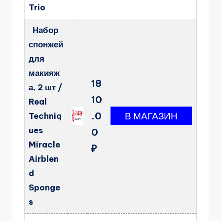
Trio
Набор
спонжей
для
макияж
18
а, 2 шт /
10
Real
.0
Techniq
ues
0
Miracle
₽
Airblen
d
Sponge
s