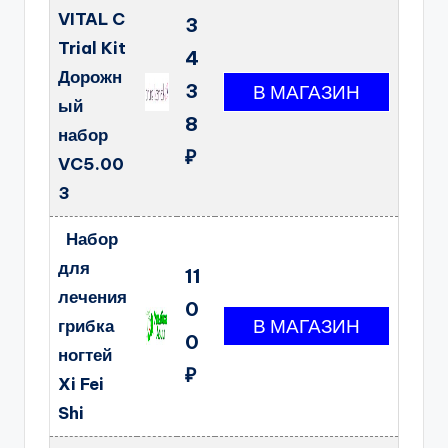
VITAL C
3
Trial Kit
4
Дорожн
3
ый
8
набор
₽
VC5.00
3
Набор
для
11
лечения
0
грибка
0
ногтей
₽
Xi Fei
Shi