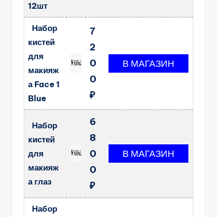
12шт
Набор
7
кистей
2
для
0
макияж
0
а Face 1
₽
Blue
6
Набор
8
кистей
0
для
макияж
0
а глаз
₽
Набор