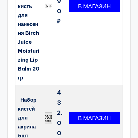
9
кисть
0
для
₽
нанесен
ия Birch
Juice
Moisturi
zing Lip
Balm 20
гр
4
Набор
3
кистей
2.
для
0
акрила
0
5шт