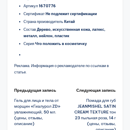
Артикул
1670776
Сертификат
Не подлежит сертификации
Страна производитель
Китай
Состав
Дерево, искусственная кожа, латекс,
металл, нейлон, пластик
Серия
Что положить в косметичку
Реклама. Информация о рекламодателе по ссылкам в
статье.
Навигация
Предыдущая запись
Следующая запись
Гель для лица и тела от
Помада для губ
записи
морщин «Гиалурол ZD»
JEANMISHEL SATIN
увлажняющий, 50 мл.
CREAM TEXTURE тон
(цены, отзывы,
23 пыльная роза, 14 г
описание)
(цены, отзывы,
описание)