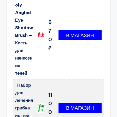
oly
Angled
Eye
5
Shadow
7
Brush —
0
Кисть
₽
для
нанесен
ия
теней
Набор
для
11
лечения
0
грибка
0
ногтей