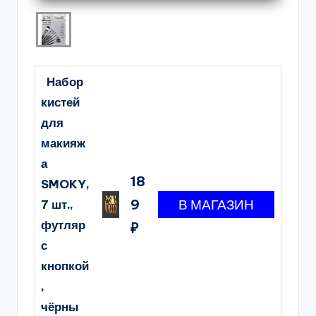
Набор
кистей
для
макияж
а
18
SMOKY,
9
7 шт.,
футляр
₽
с
кнопкой
,
чёрны