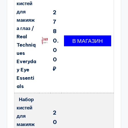
кистей
для
2
макияж
7
а глаз /
8
Real
0.
Techniq
0
ues
0
Everyda
₽
y Eye
Essenti
als
Набор
кистей
2
для
0
макияж