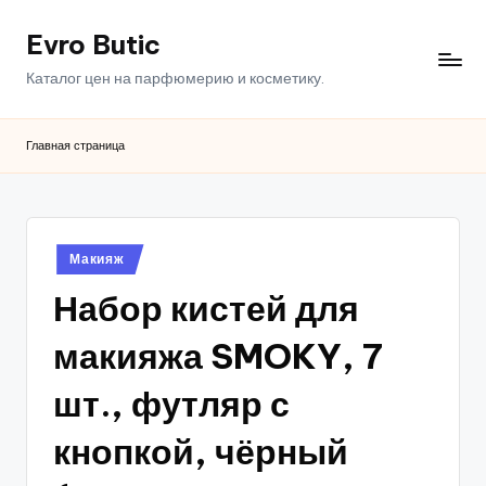
Evro Butic
Перейти
к
Каталог цен на парфюмерию и косметику.
содержимому
Главная страница
Опубликовано
Макияж
в
Набор кистей для
макияжа SMOKY, 7
шт., футляр с
кнопкой, чёрный