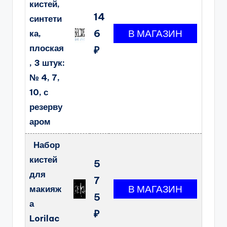
кистей,
14
синтети
6
ка,
плоская
₽
, 3 штук:
№ 4, 7,
10, с
резерву
аром
Набор
кистей
5
для
7
макияж
5
а
₽
Lorilac