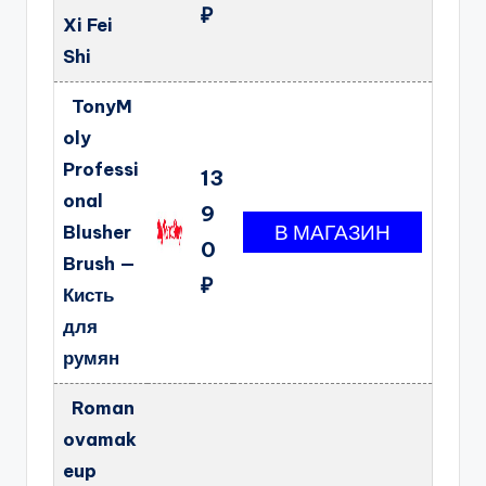
₽
Xi Fei
Shi
TonyM
oly
Professi
13
onal
9
Blusher
0
Brush —
₽
Кисть
для
румян
Roman
ovamak
eup