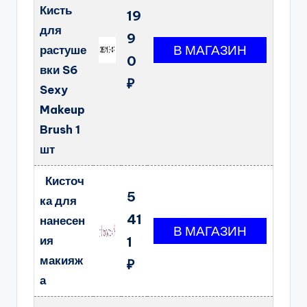
Кисть
19
для
9
растуше
0
вки S6
₽
Sexy
Makeup
Brush 1
шт
Кисточ
5
ка для
41
нанесен
ия
1
макияж
₽
а