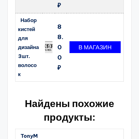
₽
Набор
8
кистей
8.
для
0
дизайна
3шт.
0
волосо
₽
к
Найдены похожие
продукты:
TonyM