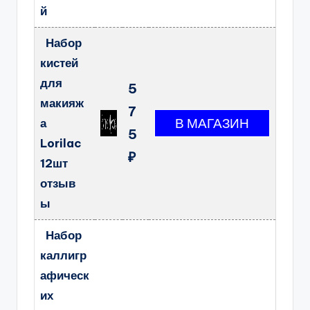
й
Набор
кистей
для
5
макияж
7
а
5
Lorilac
₽
12шт
отзыв
ы
Набор
каллигр
афическ
их