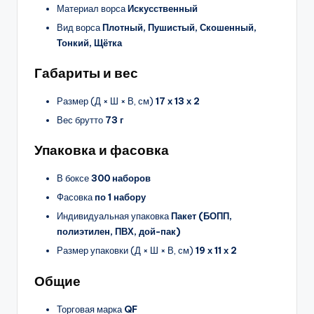
Материал ворса
Искусственный
Вид ворса
Плотный, Пушистый, Скошенный,
Тонкий, Щётка
Габариты и вес
Размер (Д × Ш × В, см)
17 х 13 х 2
Вес брутто
73 г
Упаковка и фасовка
В боксе
300 наборов
Фасовка
по 1 набору
Индивидуальная упаковка
Пакет (БОПП,
полиэтилен, ПВХ, дой-пак)
Размер упаковки (Д × Ш × В, см)
19 х 11 х 2
Общие
Торговая марка
QF