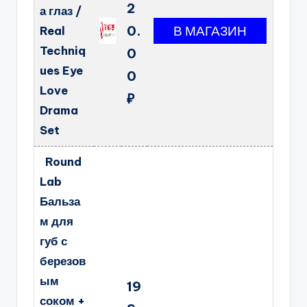
2
а глаз /
0.
Real
Techniq
0
ues Eye
0
Love
₽
Drama
Set
Round
Lab
Бальза
м для
губ с
березов
ым
19
соком +