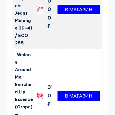
0.
ом
0
Jeans
0
Melang
₽
e 39-41
/ ECO
255
Welco
s
Around
Me
Enriche
31
d Lip
0
Essence
₽
(Grape)
—