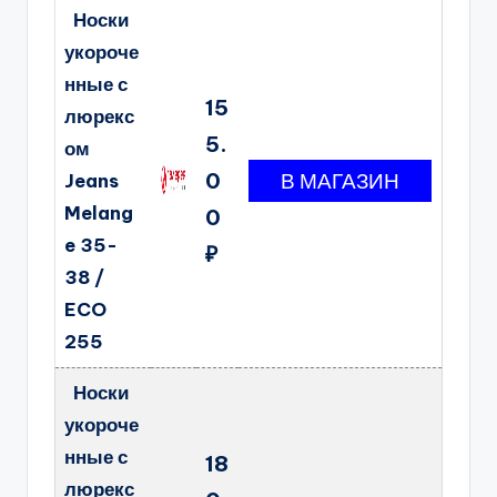
Носки
укороче
нные с
15
люрекс
5.
ом
0
Jeans
Melang
0
e 35-
₽
38 /
ECO
255
Носки
укороче
нные с
18
люрекс