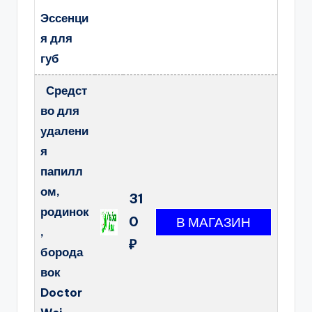
Эссенци
я для
губ
Средст
во для
удалени
я
папилл
ом,
31
родинок
0
,
₽
борода
вок
Doctor