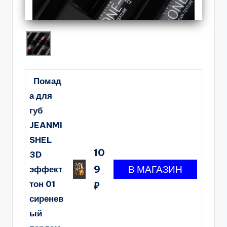
Помад
а для
губ
JEANMI
SHEL
10
3D
9
эффект
тон 01
₽
сиренев
ый