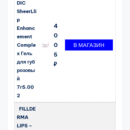
DIC
SheerLli
p
4
Enhanc
0
ement
0
Comple
x Гель
5
для губ
₽
розовы
й
7г5.00
2
FILLDE
RMA
LIPS –