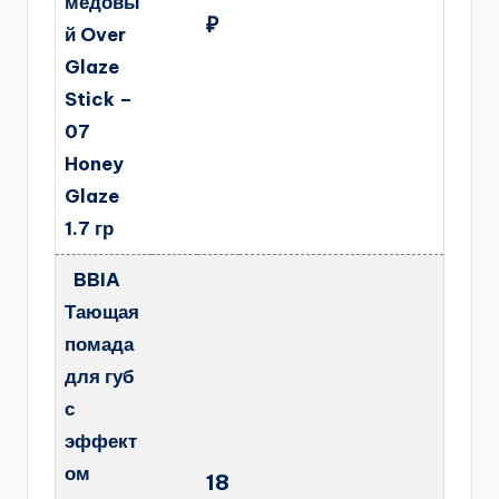
медовы
₽
й Over
Glaze
Stick –
07
Honey
Glaze
1.7 гр
BBIA
Тающая
помада
для губ
с
эффект
ом
18