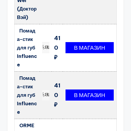
Wei
(Доктор
Вэй)
Помад
41
а-стик
0
для губ
Influenc
₽
e
Помад
41
а-стик
0
для губ
Influenc
₽
e
ORME