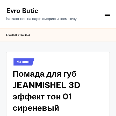
Evro Butic
Перейти
к
Каталог цен на парфюмерию и косметику.
содержимому
Главная страница
Опубликовано
Макияж
в
Помада для губ
JEANMISHEL 3D
эффект тон 01
сиреневый