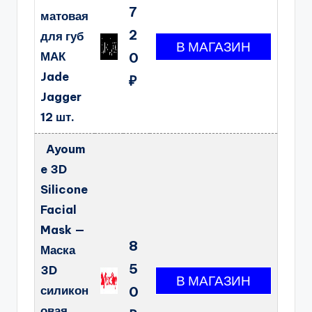
7
матовая
2
для губ
МАК
0
Jade
₽
Jagger
12 шт.
Ayoum
e 3D
Silicone
Facial
Mask —
8
Маска
5
3D
силикон
0
овая