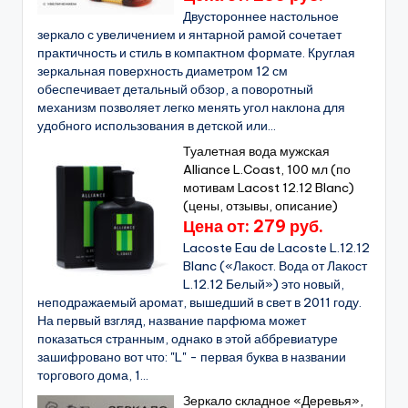
Двустороннее настольное
зеркало с увеличением и янтарной рамой сочетает
практичность и стиль в компактном формате. Круглая
зеркальная поверхность диаметром 12 см
обеспечивает детальный обзор, а поворотный
механизм позволяет легко менять угол наклона для
удобного использования в детской или...
Туалетная вода мужская
Alliance L.Coast, 100 мл (по
мотивам Lacost 12.12 Blanc)
(цены, отзывы, описание)
Цена от: 279 руб.
Lacoste Eau de Lacoste L.12.12
Blanc («Лакост. Вода от Лакост
L.12.12 Белый») это новый,
неподражаемый аромат, вышедший в свет в 2011 году.
На первый взгляд, название парфюма может
показаться странным, однако в этой аббревиатуре
зашифровано вот что: "L" - первая буква в названии
торгового дома, 1...
Зеркало складное «Деревья»,