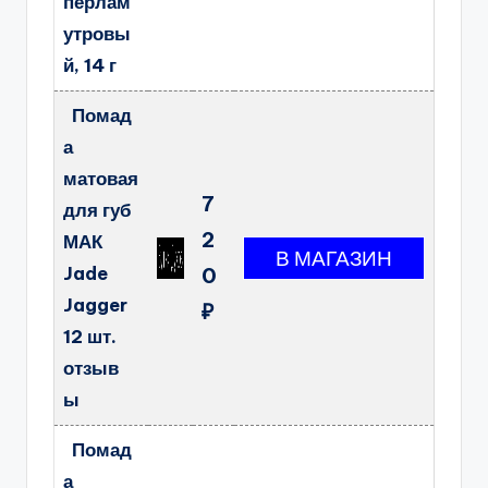
перлам
утровы
й, 14 г
Помад
а
матовая
7
для губ
2
МАК
Jade
0
Jagger
₽
12 шт.
отзыв
ы
Помад
а