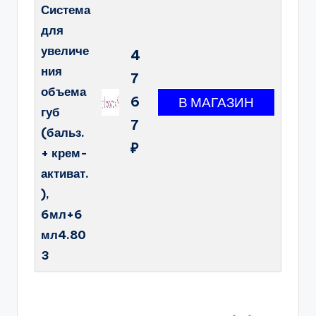
Система
для
увеличе
4
ния
7
объема
6
губ
7
(бальз.
₽
+ крем-
активат.
),
6мл+6
мл4.80
3