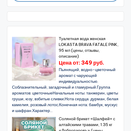
Туалетная вода женская
LOKASTA BRAVA FATALE PINK,
95 мл (цены, отзывы,
описание)
Цена от: 349 руб.
Пьянящий, водно-цветочный
аромат с чарующей
индивидуальностью.
Соблазнительный, загадочный и гламурный.Группа
ароматов: цветочныеНачальные ноты: танжерин, цветы
груши, юзу, взбитые сливки;Нота сердца: дурман, белая
камелия, розовый лотос;Конечная нота: бамбук, мускус
и шафран.Характер...
Соляной брикет «Шалфей» с
алтайскими травами, 1.35 кг
«Добропаровъ» (цены,