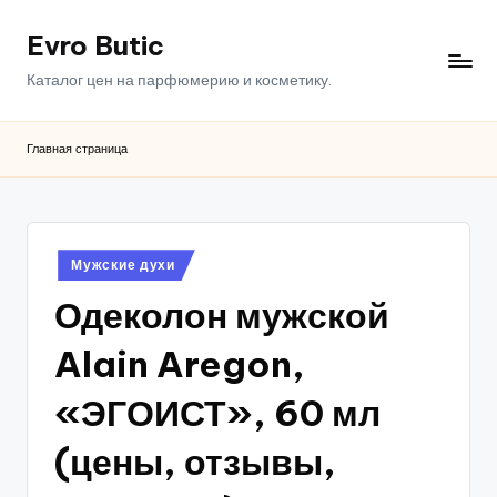
Evro Butic
Перейти
к
Каталог цен на парфюмерию и косметику.
содержимому
Главная страница
Опубликовано
Мужские духи
в
Одеколон мужской
Alain Aregon,
«ЭГОИСТ», 60 мл
(цены, отзывы,