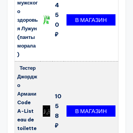
мужског
4
о
5
здоровь
0
я Лужун
₽
(панты
морала
)
Тестер
Джордж
о
Армани
10
Code
5
A-List
8
eau de
₽
toilette