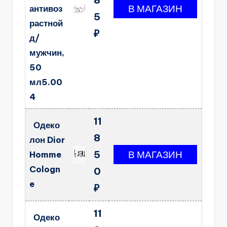
антивоз
5
растной
₽
д/
мужчин,
50
мл5.00
4
11
Одеко
8
лон Dior
5
Homme
Cologn
0
e
₽
11
Одеко