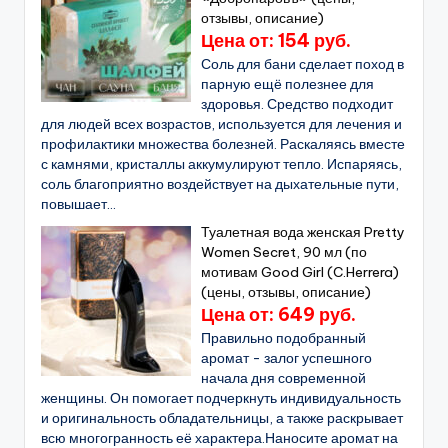
отзывы, описание)
Цена от: 154 руб.
Соль для бани сделает поход в
парную ещё полезнее для
здоровья. Средство подходит
для людей всех возрастов, используется для лечения и
профилактики множества болезней. Раскаляясь вместе
с камнями, кристаллы аккумулируют тепло. Испаряясь,
соль благоприятно воздействует на дыхательные пути,
повышает...
Туалетная вода женская Pretty
Women Secret, 90 мл (по
мотивам Good Girl (C.Herrera)
(цены, отзывы, описание)
Цена от: 649 руб.
Правильно подобранный
аромат - залог успешного
начала дня современной
женщины. Он помогает подчеркнуть индивидуальность
и оригинальность обладательницы, а также раскрывает
всю многогранность её характера.Наносите аромат на