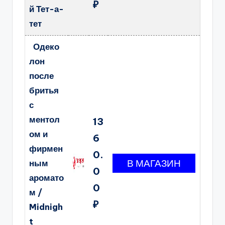
₽
й Тет-а-
тет
Одеко
лон
после
бритья
с
ментол
13
ом и
6
фирмен
0.
ным
0
аромато
0
м /
₽
Midnigh
t