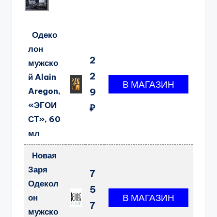
Одеко
лон
2
мужско
2
й Alain
Aregon,
9
«ЭГОИ
₽
СТ», 60
мл
Новая
Заря
7
Одекол
5
он
7
мужско