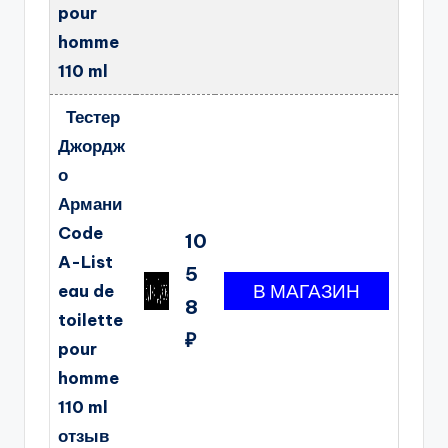
pour
homme
110 ml
Тестер
Джордж
о
Армани
Code
10
A-List
5
eau de
8
toilette
₽
pour
homme
110 ml
отзыв