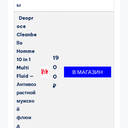
ы
Deopr
oce
Cleanbe
llo
Homme
19
10 in 1
0
Multi
Fluid —
0
Антивоз
₽
растной
мужско
й
флюи
д