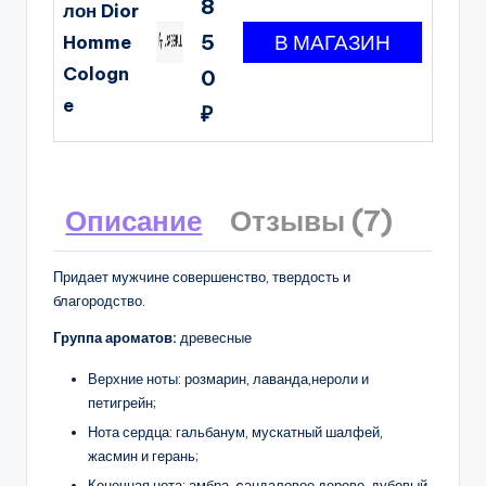
8
лон Dior
5
Homme
Cologn
0
e
₽
Описание
Отзывы (7)
Придает мужчине совершенство, твердость и
благородство.
Группа ароматов:
древесные
Верхние ноты: розмарин, лаванда,нероли и
петигрейн;
Нота сердца: гальбанум, мускатный шалфей,
жасмин и герань;
Конечная нота: амбра, cандаловое дерево, дубовый