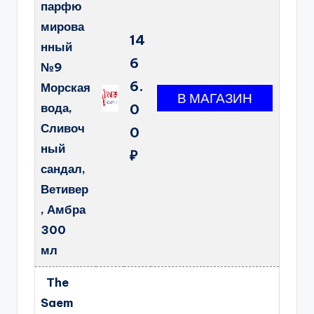
парфю
мирова
14
нный
6
№9
6.
Морская
вода,
0
Сливоч
0
ный
₽
сандал,
Ветивер
, Амбра
300
мл
The
Saem