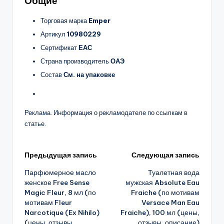
Общие
Торговая марка
Emper
Артикул
10980229
Сертификат
ЕАС
Страна производитель
ОАЭ
Состав
См. на упаковке
Реклама. Информация о рекламодателе по ссылкам в
статье.
Навигация
Предыдущая запись
Следующая запись
Парфюмерное масло
Туалетная вода
записи
женское Free Sense
мужская Absolute Eau
Magic Fleur, 8 мл (по
Fraiche (по мотивам
мотивам Fleur
Versace Man Eau
Narcotique (Ex Nihilo)
Fraiche), 100 мл (цены,
(цены, отзывы,
отзывы, описание)