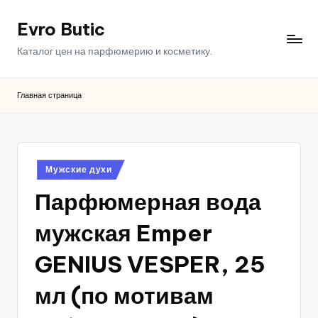
Evro Butic
Перейти
к
Каталог цен на парфюмерию и косметику.
содержимому
Главная страница
Опубликовано
Мужские духи
в
Парфюмерная вода
мужская Emper
GENIUS VESPER, 25
мл (по мотивам