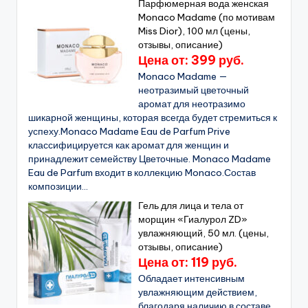
Парфюмерная вода женская
Monaco Madame (по мотивам
Miss Dior), 100 мл (цены,
отзывы, описание)
Цена от: 399 руб.
Monaco Madame —
неотразимый цветочный
аромат для неотразимо
шикарной женщины, которая всегда будет стремиться к
успеху.Monaco Madame Eau de Parfum Prive
классифицируется как аромат для женщин и
принадлежит семейству Цветочные. Monaco Madame
Eau de Parfum входит в коллекцию Monaco.Состав
композиции...
Гель для лица и тела от
морщин «Гиалурол ZD»
увлажняющий, 50 мл. (цены,
отзывы, описание)
Цена от: 119 руб.
Обладает интенсивным
увлажняющим действием,
благодаря наличию в составе