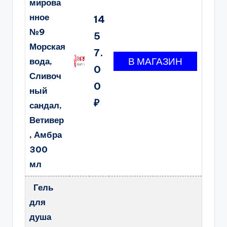
мирова
нное
14
№9
5
Морская
7.
вода,
0
Сливоч
0
ный
₽
сандал,
Ветивер
, Амбра
300
мл
Гель
для
душа