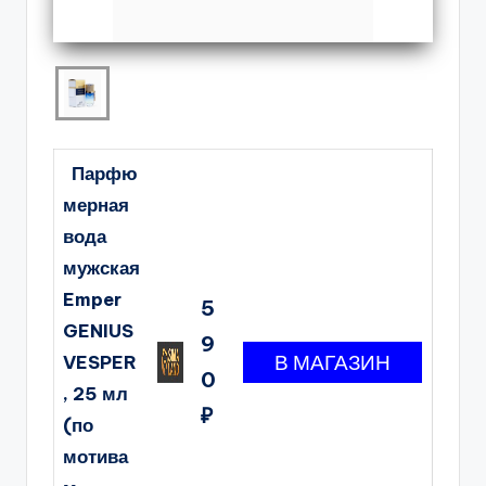
Парфю
мерная
вода
мужская
Emper
5
GENIUS
9
VESPER
0
, 25 мл
₽
(по
мотива