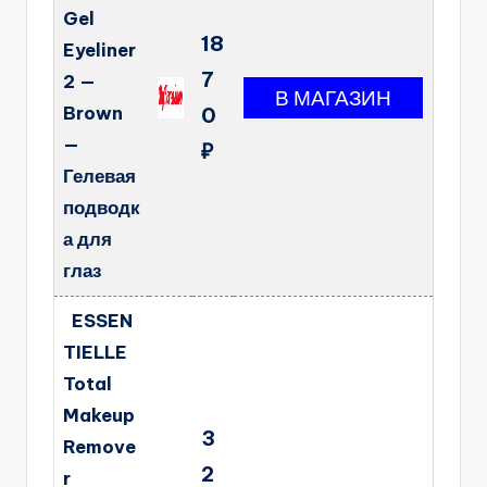
Gel
18
Eyeliner
7
2 —
Brown
0
—
₽
Гелевая
подводк
а для
глаз
ESSEN
TIELLE
Total
Makeup
3
Remove
2
r