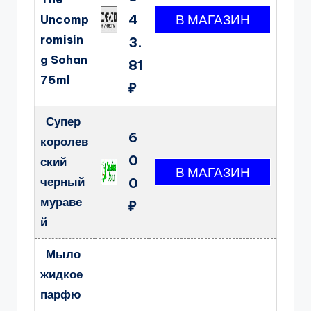
4
Uncomp
romisin
3.
g Sohan
81
75ml
₽
Супер
6
королев
0
ский
черный
0
мураве
₽
й
Мыло
жидкое
парфю