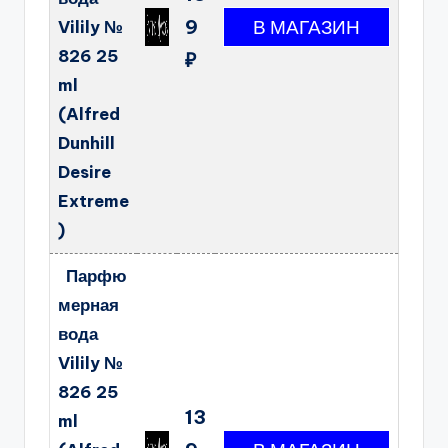
9
Vilily №
826 25
₽
ml
(Alfred
Dunhill
Desire
Extreme
)
Парфю
мерная
вода
Vilily №
826 25
13
ml