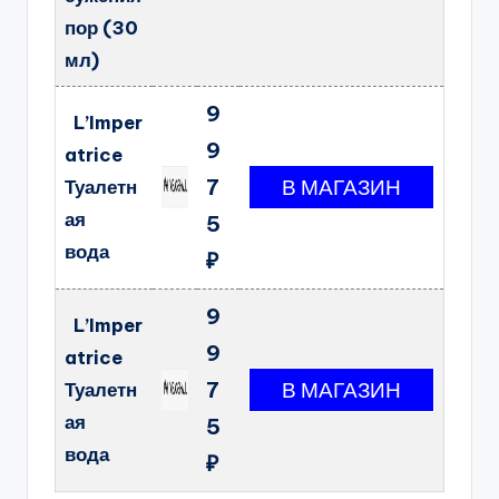
пор (30
мл)
9
L’Imper
9
atrice
7
Туалетн
ая
5
вода
₽
9
L’Imper
9
atrice
7
Туалетн
ая
5
вода
₽