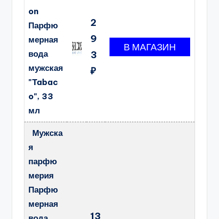
on
2
Парфю
9
мерная
вода
3
мужская
₽
"Tabac
o", 33
мл
Мужска
я
парфю
мерия
Парфю
мерная
13
вода