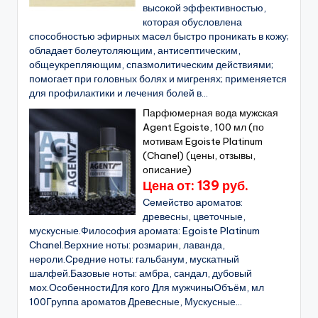
высокой эффективностью,
которая обусловлена
способностью эфирных масел быстро проникать в кожу;
обладает болеутоляющим, антисептическим,
общеукрепляющим, спазмолитическим действиями;
помогает при головных болях и мигренях; применяется
для профилактики и лечения болей в...
Парфюмерная вода мужская
Agent Egoiste, 100 мл (по
мотивам Egoiste Platinum
(Chanel) (цены, отзывы,
описание)
Цена от: 139 руб.
Cемейство ароматов:
древесны, цветочные,
мускусные.Философия аромата: Egoiste Platinum
Chanel.Верхние ноты: розмарин, лаванда,
нероли.Средние ноты: гальбанум, мускатный
шалфей.Базовые ноты: амбра, сандал, дубовый
мох.ОсобенностиДля кого Для мужчиныОбъём, мл
100Группа ароматов Древесные, Мускусные...