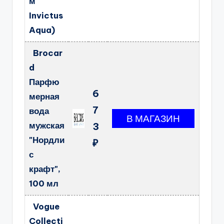
м
Invictus
Aqua)
Brocar
d
Парфю
6
мерная
7
вода
мужская
3
"Нордли
₽
с
крафт",
100 мл
Vogue
Collecti