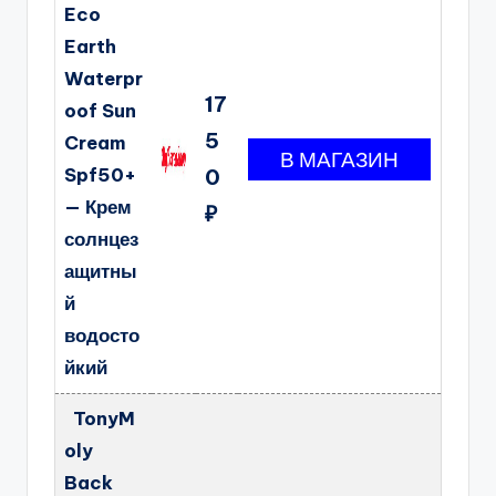
Eco
Earth
Waterpr
17
oof Sun
5
Cream
Spf50+
0
— Крем
₽
солнцез
ащитны
й
водосто
йкий
TonyM
oly
Back