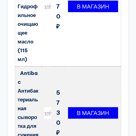
7
Гидроф
ильное
0
очищаю
₽
щее
масло
(115
мл)
Antiba
c
Антибак
5
териаль
7
ная
3
сыворо
0
тка для
₽
сужения