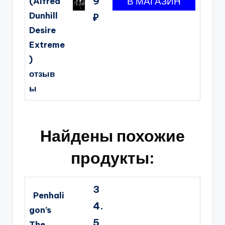
9
(Alfred
Dunhill
₽
Desire
Extreme
)
отзыв
ы
Найдены похожие
продукты:
3
Penhali
4.
gon’s
5
The