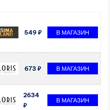
549 ₽
673 ₽
2634
₽