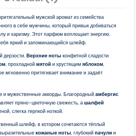
притягательный мужской аромат из семейства
енного в себе мужчины, который привык добиваться
илу и харизму. Этот парфюм воплощает энергию,
 себя яркий и запоминающийся шлейф.
й дерзости.
Верхние ноты
конфетной сладости
ом
, прохладной
мятой
и хрустящим
яблоком
,
ое мгновенно притягивает внимание и задаёт
е и мужественные аккорды. Благородный
амбергис
вляет пряно-цветочную свежесть, а
шалфей
ной, слегка терпкой ноткой.
венный шлейф, в котором сочетаются тёплый
 выразительные
кожаные ноты
, глубокий
пачули
и