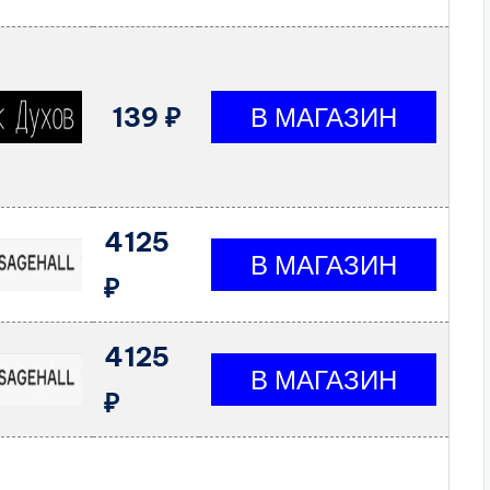
139 ₽
4125
₽
4125
₽