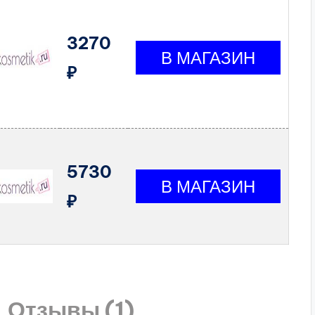
3270
₽
5730
₽
Отзывы (1)