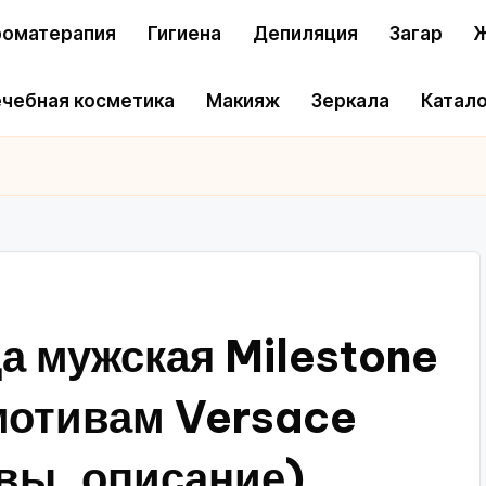
оматерапия
Гигиена
Депиляция
Загар
Ж
чебная косметика
Макияж
Зеркала
Катало
 мужская Milestone
мотивам Versace
ывы, описание)