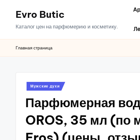
Ар
Evro Butic
Перейти
к
Каталог цен на парфюмерию и косметику.
Ле
содержимому
Главная страница
Опубликовано
Мужские духи
в
Парфюмерная вода
OROS, 35 мл (по 
Eros) (цены, отз