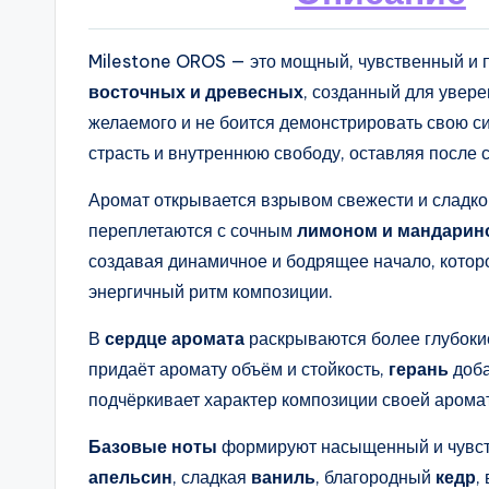
Milestone OROS — это мощный, чувственный и 
восточных и древесных
, созданный для увер
желаемого и не боится демонстрировать свою с
страсть и внутреннюю свободу, оставляя после
Аромат открывается взрывом свежести и сладко
переплетаются с сочным
лимоном и мандарин
создавая динамичное и бодрящее начало, котор
энергичный ритм композиции.
В
сердце аромата
раскрываются более глубоки
придаёт аромату объём и стойкость,
герань
доба
подчёркивает характер композиции своей аромат
Базовые ноты
формируют насыщенный и чувст
апельсин
, сладкая
ваниль
, благородный
кедр
,