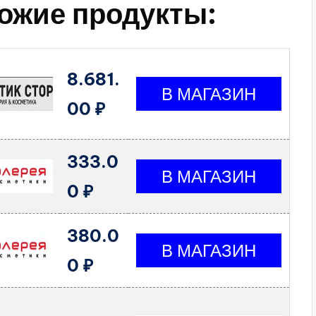
ожие продукты:
8.681.
00 ₽
333.0
0 ₽
380.0
0 ₽