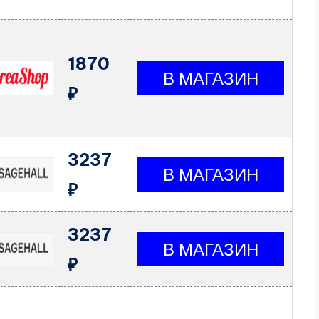
1870
₽
3237
₽
3237
₽