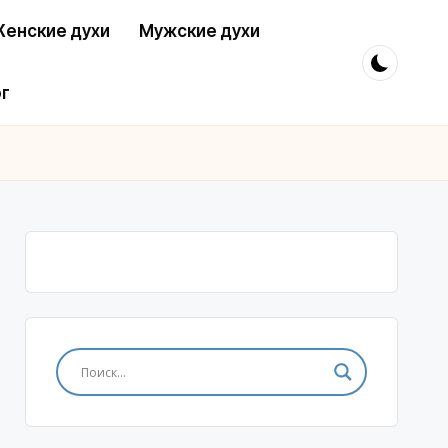
енские духи
Мужские духи
г