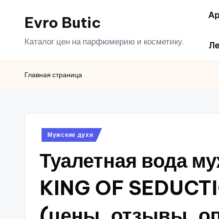
Ар
Evro Butic
Перейти
к
Каталог цен на парфюмерию и косметику.
Ле
содержимому
Главная страница
Опубликовано
Мужские духи
в
Туалетная вода 
KING OF SEDUCTI
(цены, отзывы, о