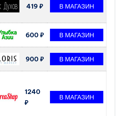
419 ₽
600 ₽
900 ₽
1240
₽