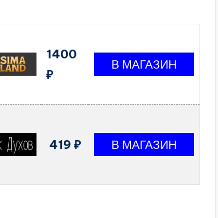
1400
₽
419 ₽