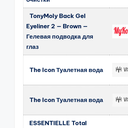
TonyMoly Back Gel
Eyeliner 2 — Brown —
Гелевая подводка для
глаз
The Icon Туалетная вода
The Icon Туалетная вода
ESSENTIELLE Total