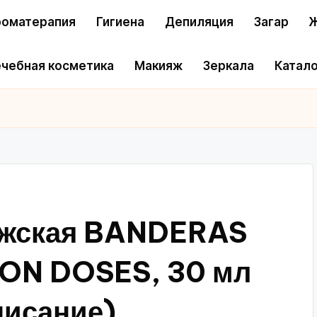
оматерапия
Гигиена
Депиляция
Загар
Ж
чебная косметика
Макияж
Зеркала
Катало
мужская BANDERAS
ON DOSES, 30 мл
писание)