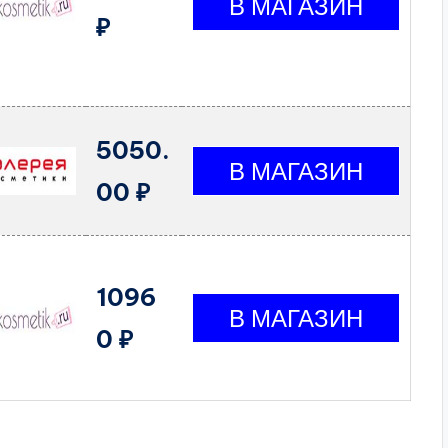
₽
5050.
00 ₽
1096
0 ₽