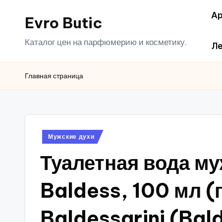
Ар
Evro Butic
Перейти
к
Каталог цен на парфюмерию и косметику.
Ле
содержимому
Главная страница
Опубликовано
Мужские духи
в
Туалетная вода му
Baldess, 100 мл 
Baldessarini (Bal