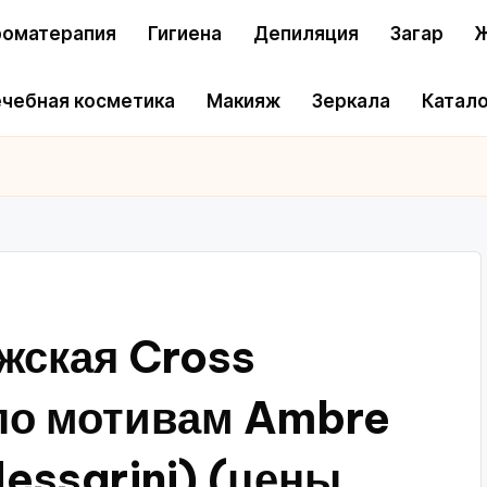
оматерапия
Гигиена
Депиляция
Загар
Ж
чебная косметика
Макияж
Зеркала
Катало
жская Cross
(по мотивам Ambre
dessarini) (цены,