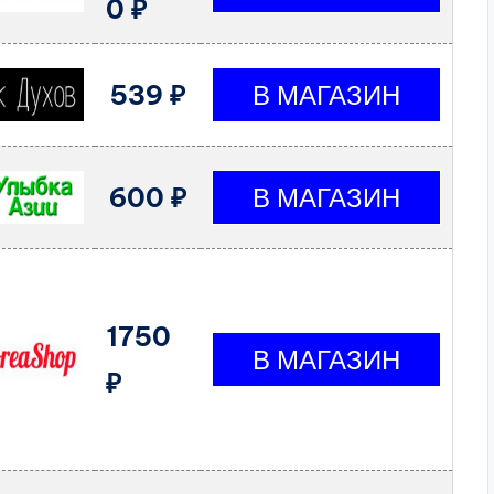
0 ₽
539 ₽
600 ₽
1750
₽