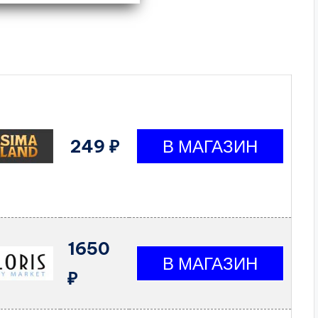
249 ₽
1650
₽