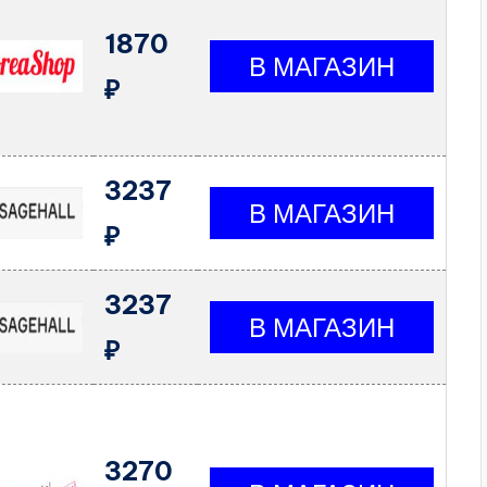
1870
₽
3237
₽
3237
₽
3270