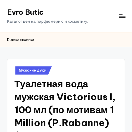
Evro Butic
Перейти
к
Каталог цен на парфюмерию и косметику.
содержимому
Главная страница
Опубликовано
Мужские духи
в
Туалетная вода
мужская Victorious I,
100 мл (по мотивам 1
Million (P.Rabanne)