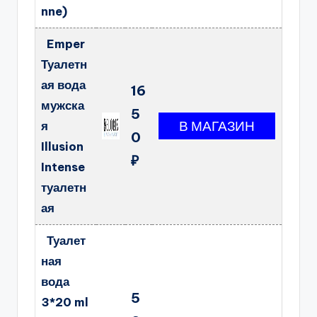
nne)
Emper
Туалетн
ая вода
16
мужска
5
я
0
Illusion
₽
Intense
туалетн
ая
Туалет
ная
вода
5
3*20 ml