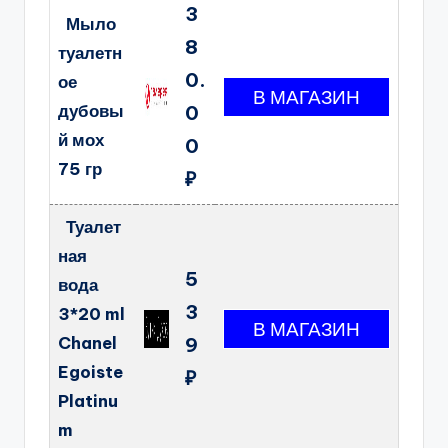
3
Мыло
8
туалетн
0.
ое
дубовы
0
й мох
0
75 гр
₽
Туалет
ная
5
вода
3
3*20 ml
Chanel
9
Egoiste
₽
Platinu
m