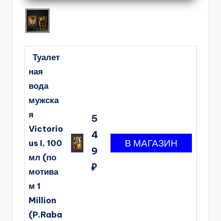
Туалет
ная
вода
мужска
я
5
Victorio
4
us I, 100
9
мл (по
₽
мотива
м 1
Million
(P.Raba