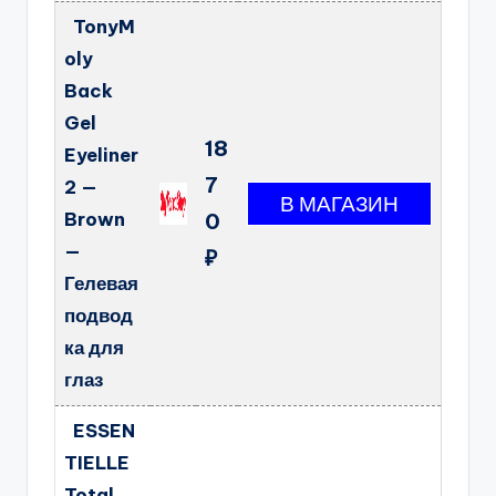
TonyM
oly
Back
Gel
18
Eyeliner
7
2 —
Brown
0
—
₽
Гелевая
подвод
ка для
глаз
ESSEN
TIELLE
Total