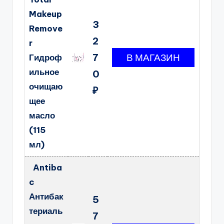
Makeup
3
Remove
2
r
7
Гидроф
ильное
0
очищаю
₽
щее
масло
(115
мл)
Antiba
c
Антибак
5
териаль
7