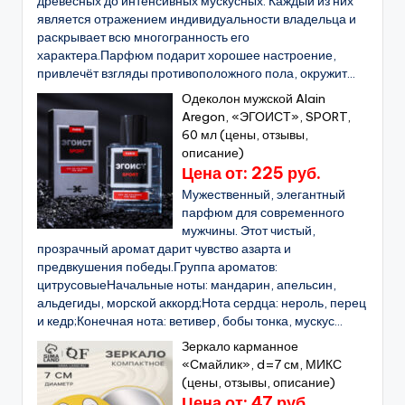
древесных до интенсивных мускусных. Каждый из них
является отражением индивидуальности владельца и
раскрывает всю многогранность его
характера.Парфюм подарит хорошее настроение,
привлечёт взгляды противоположного пола, окружит...
Одеколон мужской Alain
Aregon, «ЭГОИСТ», SPORT,
60 мл (цены, отзывы,
описание)
Цена от: 225 руб.
Мужественный, элегантный
парфюм для современного
мужчины. Этот чистый,
прозрачный аромат дарит чувство азарта и
предвкушения победы.Группа ароматов:
цитрусовыеНачальные ноты: мандарин, апельсин,
альдегиды, морской аккорд;Нота сердца: нероль, перец
и кедр;Конечная нота: ветивер, бобы тонка, мускус...
Зеркало карманное
«Смайлик», d=7 см, МИКС
(цены, отзывы, описание)
Цена от: 47 руб.