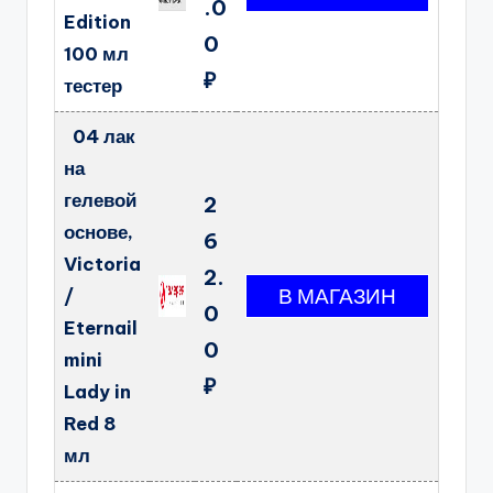
.0
Edition
0
100 мл
₽
тестер
04 лак
на
гелевой
2
основе,
6
Victoria
2.
/
0
Eternail
0
mini
₽
Lady in
Red 8
мл