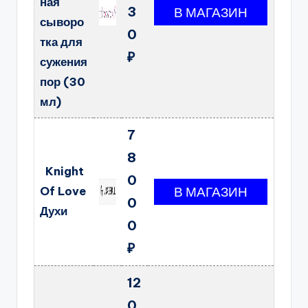
ная
3
сыворо
0
тка для
₽
сужения
пор (30
мл)
7
8
Knight
0
Of Love
0
Духи
0
₽
12
0