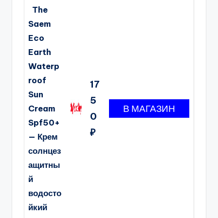
The
Saem
Eco
Earth
Waterp
roof
17
Sun
5
Cream
0
Spf50+
₽
— Крем
солнцез
ащитны
й
водосто
йкий