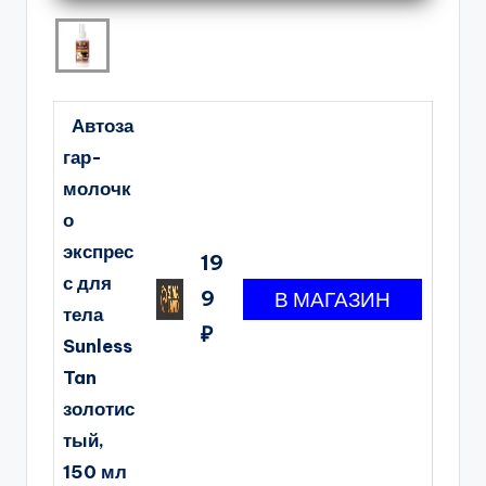
Автоза
гар-
молочк
о
экспрес
19
с для
9
тела
₽
Sunless
Tan
золотис
тый,
150 мл