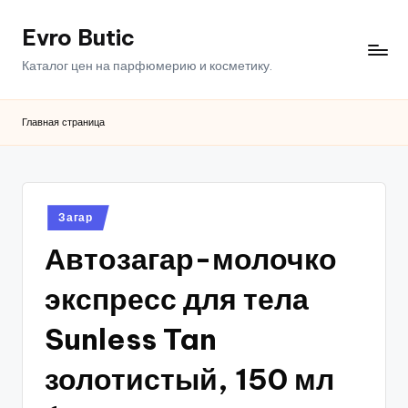
Evro Butic
Перейти
к
Каталог цен на парфюмерию и косметику.
содержимому
Главная страница
Опубликовано
Загар
в
Автозагар-молочко
экспресс для тела
Sunless Tan
золотистый, 150 мл