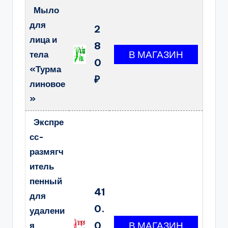
Мыло
для
2
лица и
8
тела
0
«Турма
₽
линовое
»
Экспре
сс-
размягч
итель
пенный
41
для
0.
удалени
0
я