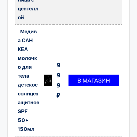
центелл
ой
Медив
а САН
КЕА
молочк
9
о для
9
тела
детское
9
солнцез
₽
ащитное
SPF
50+
150мл