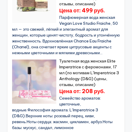
отзывы, описание)
Цена от: 499 руб.
Парфюмерная вода женская
Vegan Love Studio Fraiche, 50
мл — это свежий, лёгкий и элегантный аромат для
женщин, которые ценят чистоту, бодрость и утончённую
женственность. Вдохновлённая Chance Eau Fraiche
(Chanel), она сочетает яркие цитрусовые акценты с
нежными цветочными и мягкими древесными...
Туалетная вода женская Elite
Imperatrice с феромонами, 17
мл (по мотивам L`Imperatrice 3
Anthology (D&G) (цены,
отзывы, описание)
Цена от: 208 руб.
Семейство ароматов:
цветочные,
водные.Философия аромата: L’Imperatrice 3
(D&G).Верхние ноты: розовый перец, киви,
ревень.Ноты сердца: жасмин, цикламен, арбуз.Ноты
базы: мускус, сандал, лимонное