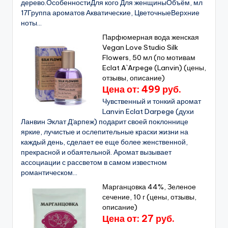
дерево.ОсобенностиДля кого Для женщиныОбъём, мл
17Группа ароматов Акватические, ЦветочныеВерхние
ноты...
Парфюмерная вода женская
Vegan Love Studio Silk
Flowers, 50 мл (по мотивам
Eclat A`Arpege (Lanvin) (цены,
отзывы, описание)
Цена от: 499 руб.
Чувственный и тонкий аромат
Lanvin Eclat Darpege (духи
Ланвин Эклат Д'арпеж) подарит своей поклоннице
яркие, лучистые и ослепительные краски жизни на
каждый день, сделает ее еще более женственной,
прекрасной и обаятельной. Аромат вызывает
ассоциации с рассветом в самом известном
романтическом...
Марганцовка 44%, Зеленое
сечение, 10 г (цены, отзывы,
описание)
Цена от: 27 руб.