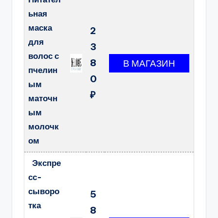
ьная
маска
2
для
3
волос с
8
пчелин
0
ым
₽
маточн
ым
молочк
ом
Экспре
сс-
сыворо
5
тка
8