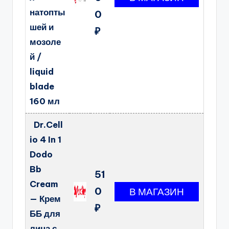
натопты
0
шей и
₽
мозоле
й /
liquid
blade
160 мл
Dr.Cell
io 4 In 1
Dodo
Bb
51
Cream
0
— Крем
₽
ББ для
лица с