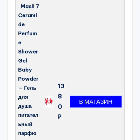
Masil 7
Cerami
de
Perfum
e
Shower
Gel
Baby
Powder
13
— Гель
8
для
душа
0
питател
₽
ьный
парфю