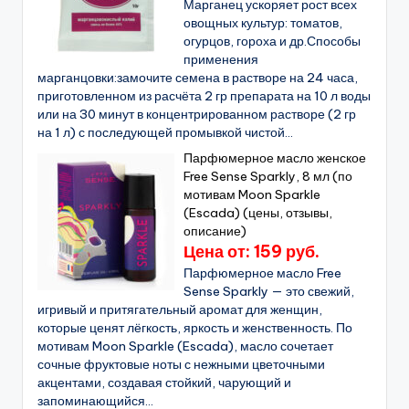
Марганец ускоряет рост всех
овощных культур: томатов,
огурцов, гороха и др.Способы
применения
марганцовки:замочите семена в растворе на 24 часа,
приготовленном из расчёта 2 гр препарата на 10 л воды
или на 30 минут в концентрированном растворе (2 гр
на 1 л) с последующей промывкой чистой...
Парфюмерное масло женское
Free Sense Sparkly, 8 мл (по
мотивам Moon Sparkle
(Escada) (цены, отзывы,
описание)
Цена от: 159 руб.
Парфюмерное масло Free
Sense Sparkly — это свежий,
игривый и притягательный аромат для женщин,
которые ценят лёгкость, яркость и женственность. По
мотивам Moon Sparkle (Escada), масло сочетает
сочные фруктовые ноты с нежными цветочными
акцентами, создавая стойкий, чарующий и
запоминающийся...