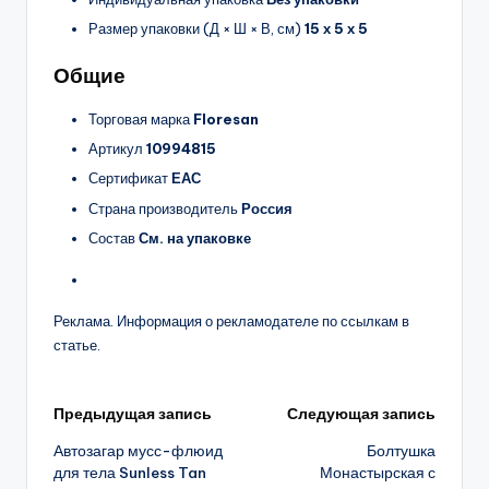
Размер упаковки (Д × Ш × В, см)
15 х 5 х 5
Общие
Торговая марка
Floresan
Артикул
10994815
Сертификат
ЕАС
Страна производитель
Россия
Состав
См. на упаковке
Реклама. Информация о рекламодателе по ссылкам в
статье.
Навигация
Предыдущая запись
Следующая запись
Автозагар мусс-флюид
Болтушка
записи
для тела Sunless Tan
Монастырская с