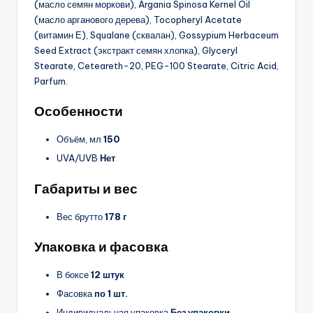
(масло семян моркови), Argania Spinosa Kernel Oil
(масло арганового дерева), Tocopheryl Acetate
(витамин Е), Squalane (сквалан), Gossypium Herbaceum
Seed Extract (экстракт семян хлопка), Glyceryl
Stearate, Ceteareth-20, PEG-100 Stearate, Citric Acid,
Parfum.
Особенности
Объём, мл
150
UVA/UVB
Нет
Габариты и вес
Вес брутто
178 г
Упаковка и фасовка
В боксе
12 штук
Фасовка
по 1 шт.
Индивидуальная упаковка
Без упаковки