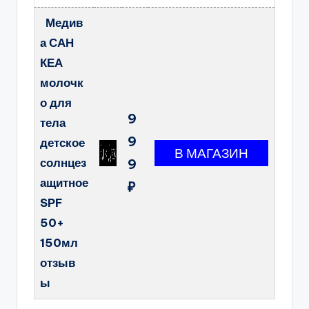
Медив
а САН
КЕА
молочк
о для
9
тела
9
детское
солнцез
9
ащитное
₽
SPF
50+
150мл
отзыв
ы