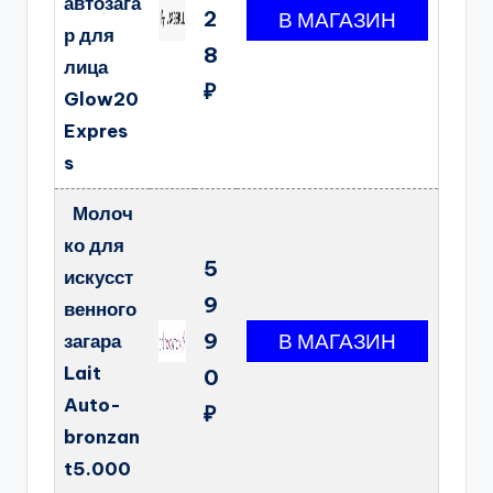
автозага
2
р для
8
лица
₽
Glow20
Expres
s
Молоч
ко для
5
искусст
9
венного
9
загара
Lait
0
Auto-
₽
bronzan
t5.000