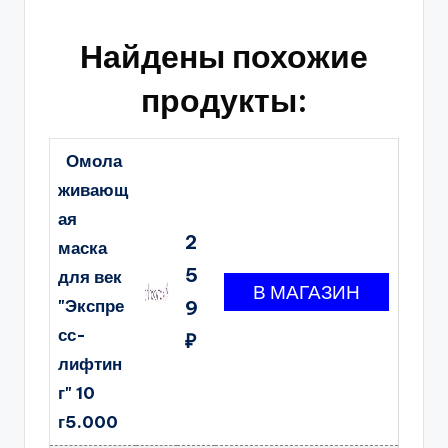
Найдены похожие
продукты:
Омола
живающ
ая
2
маска
5
для век
"Экспре
9
сс-
₽
лифтин
г" 10
г5.000