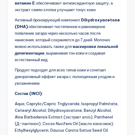
витамин Е
обеспечивают антиоксидантную защиту, а
экстракт семян хлопка улучшает тонус кожи.
Активный бронзирующий компонент
Dihydroxyacetone
(DHA)
обеспечивает постепенное и равномерное
появление загара через несколько часов после
нанесения, который сохраняется до 7 дней. Молочко
можно использовать также для
маскировки локальной
депигментации
, выравнивая тон кожи и создавая
естественный вид.
Продукт подходит для всех типов кожи и сочетает
декоративный эффект загара с полноценным уходом и
увлажнением.
Состав (INCI):
Aqua, Caprylic/Capric Triglyceride, Isopropyl Palmitate,
Cetearyl Alcohol, Dihydroxyacetone, Benzyl Alcohol,
Aloe Barbadensis Extract (экстракт алоэ), Panthenol
(Д-пантенол), Cocos Nucifera Oil (масло кокосовое),
Ethylhexylglycerin, Daucus Carota Sativa Seed Oil