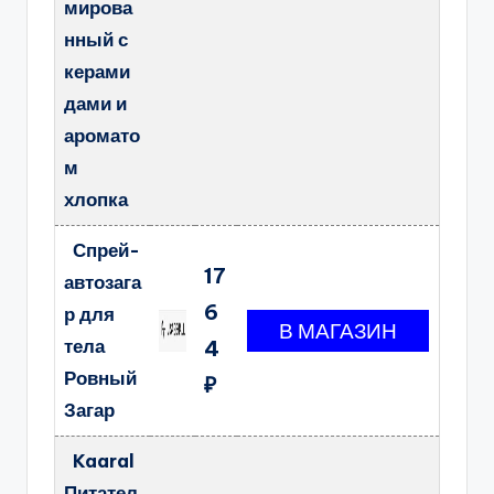
мирова
нный с
керами
дами и
аромато
м
хлопка
Спрей-
17
автозага
6
р для
тела
4
Ровный
₽
Загар
Kaaral
Питател