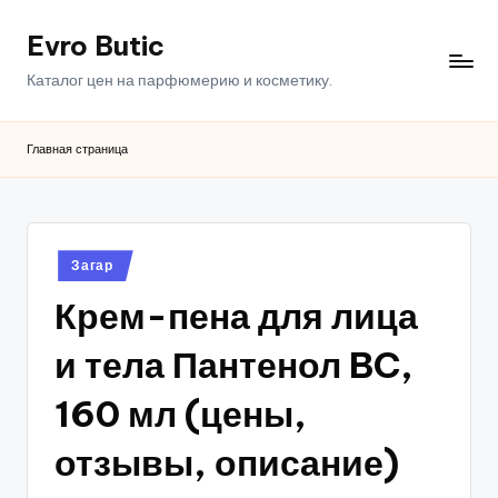
Evro Butic
Перейти
к
Каталог цен на парфюмерию и косметику.
содержимому
Главная страница
Опубликовано
Загар
в
Крем-пена для лица
и тела Пантенол BC,
160 мл (цены,
отзывы, описание)