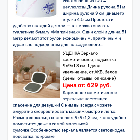
Изготовлена из 100%
целлюлозы.Длина рулона 51 м,
ширина рулона 9 см, диаметр
втулки 4.5 см.Простота и
удобство в каждой детали — так можно описать
туалетную бумагу «Мягкий знак». Один слой и длина 51
метр делают этот рулон экономичным, практичным и
идеально подходящим для повседневного...
УЦЕНКА Зеркало
косметическое, подсветка
9×9×1.3 см, 1 диод,
увеличение, от АКБ, белое
(цены, отзывы, описание)
Цена от: 629 руб.
Карманное косметическое
зеркальце настоящее
спасение для девушки! С ним вы всегда сможете
аккуратно скорректировать макияж быстро и легко.
Размер зеркальца составляет 9х9х1,3 см, - оно удобно
поместится даже в самой маленькой
сумочке.Особенностью зеркала является светодиодна
подсветка по кромке...