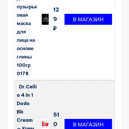
пузырьк
12
овая
9
маска
₽
для
лица на
основе
глины
100гр
0178
Dr.Celli
o 4 In 1
Dodo
Bb
51
Cream
0
— Крем