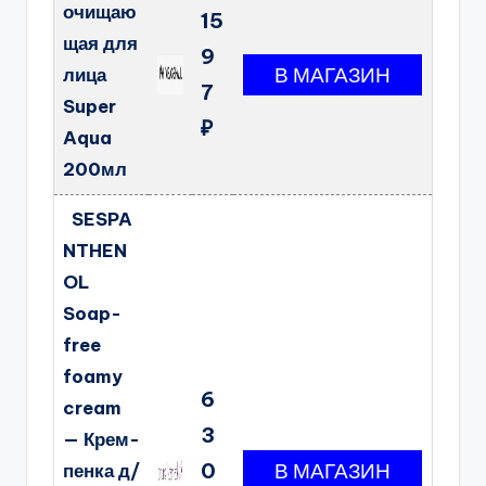
очищаю
15
щая для
9
лица
7
Super
₽
Aqua
200мл
SESPA
NTHEN
OL
Soap-
free
foamy
6
cream
3
— Крем-
0
пенка д/