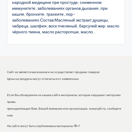
народной медицине при простуде, сниженном
иммунитете, заболеваниях органов дыхания, при
кашле, бронхите, трахеите, лор-
заболеваниях.Состав:Масляный экстракт душицы,
чабреца, шалфея, воск пчелиный, барсучий жир, масло
чёрного тмина, масло расторопши, масло...
Сайт не является магазином и не осуществляет продажи товаров.
Цены на продукты могут отличаться от заявленных.
Если Вы обнаружили на нашем сайте материалы, которые нарушают авторские
права,
принадлежащие Вам, Вашей компании или организации, пожалуйста, сообщите
нам.
На сайте могут быть опубликованы материалы 18+!