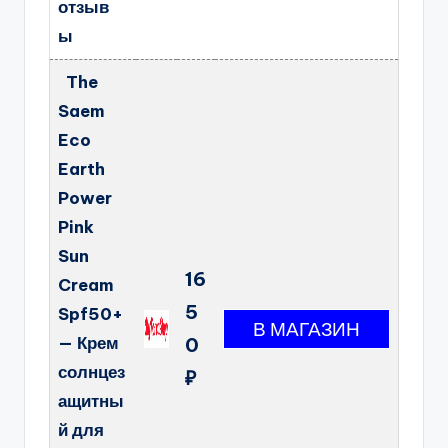
отзыв
ы
The
Saem
Eco
Earth
Power
Pink
Sun
16
Cream
5
Spf50+
— Крем
0
солнцез
₽
ащитны
й для