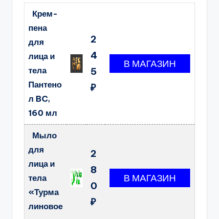
Крем-
пена
2
для
4
лица и
тела
5
Пантено
₽
л BC,
160 мл
Мыло
для
2
лица и
8
тела
0
«Турма
₽
линовое