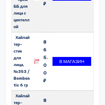
₽
ББ для
лица с
центелл
ой
Хайлай
8
тер-
6
стик
5.
для
лица,
0
№353 /
0
Bombas
₽
tic 6 гр
Хайлай
8
тер-