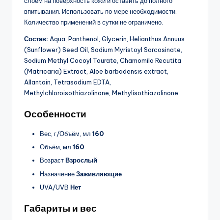
слоем на поверхность кожи и оставить до полного
впитывания. Использовать по мере необходимости.
Количество применений в сутки не ограничено.
Состав:
Aqua, Panthenol, Glycerin, Helianthus Annuus
(Sunflower) Seed Oil, Sodium Myristoyl Sarcosinate,
Sodium Methyl Cocoyl Taurate, Chamomila Recutita
(Matricaria) Extract, Aloe barbadensis extract,
Allantoin, Tetrasodium EDTA,
Methylchloroisothiazolinone, Methylisothiazolinone.
Особенности
Вес, г/Объём, мл
160
Объём, мл
160
Возраст
Взрослый
Назначение
Заживляющие
UVA/UVB
Нет
Габариты и вес