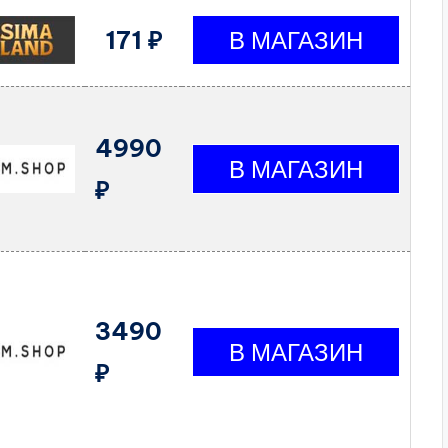
171 ₽
4990
₽
3490
₽