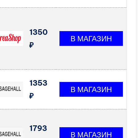
1350
₽
1353
₽
1793