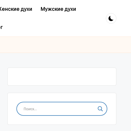
енские духи
Мужские духи
г