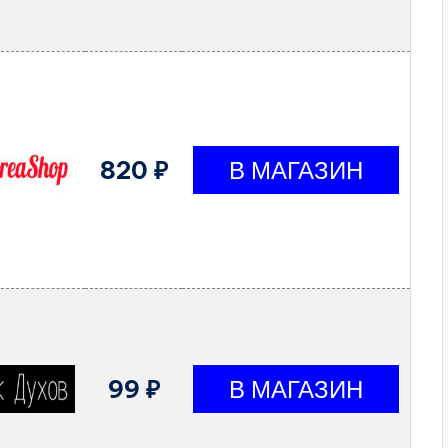
820 ₽
99 ₽