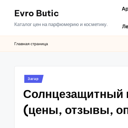
Ар
Evro Butic
Перейти
к
Каталог цен на парфюмерию и косметику.
Ле
содержимому
Главная страница
Опубликовано
Загар
в
Солнцезащитный к
(цены, отзывы, о