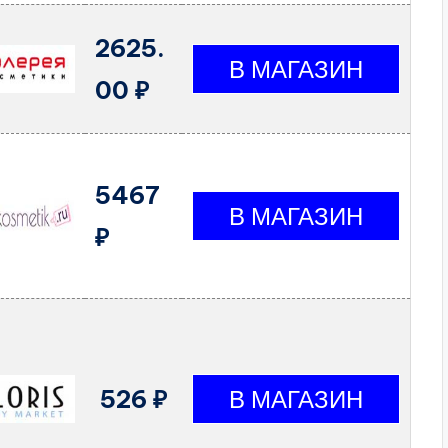
2625.
00 ₽
5467
₽
526 ₽