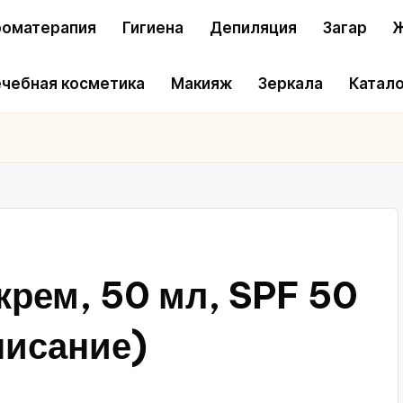
оматерапия
Гигиена
Депиляция
Загар
Ж
чебная косметика
Макияж
Зеркала
Катало
рем, 50 мл, SPF 50
писание)