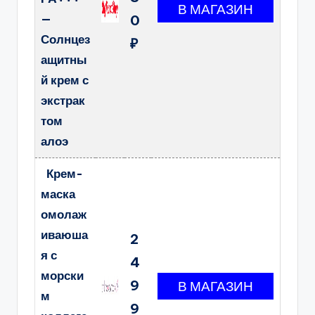
—
0
Солнцез
₽
ащитны
й крем с
экстрак
том
алоэ
Крем-
маска
омолаж
иваюша
2
я с
4
морски
9
м
9