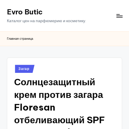
Evro Butic
Перейти
к
Каталог цен на парфюмерию и косметику.
содержимому
Главная страница
Опубликовано
Загар
в
Солнцезащитный
крем против загара
Floresan
отбеливающий SPF