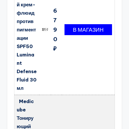
й крем-
6
флюид
7
против
9
пигмент
ации
0
SPF50
₽
Lumina
nt
Defense
Fluid 30
мл
Medic
ube
Тониру
ющий