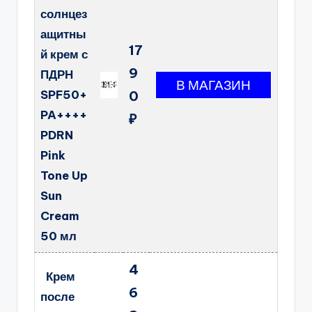
солнцез
ащитны
17
й крем с
9
ПДРН
SPF50+
0
PA++++
₽
PDRN
Pink
Tone Up
Sun
Cream
50 мл
4
Крем
6
после