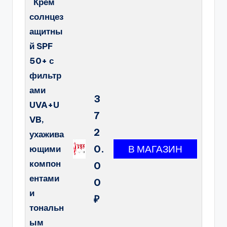
Крем
солнцез
ащитны
й SPF
50+ с
фильтр
ами
3
UVA+U
7
VB,
2
ухажива
0.
ющими
компон
0
ентами
0
и
₽
тональн
ым