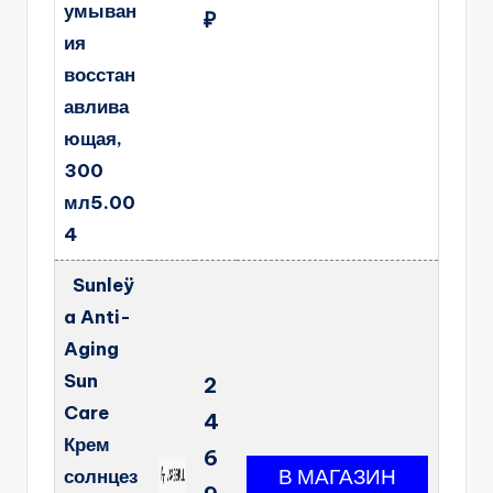
умыван
₽
ия
восстан
авлива
ющая,
300
мл5.00
4
Sunleÿ
a Anti-
Aging
Sun
2
Care
4
Крем
6
солнцез