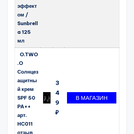
эффект
ом /
Sunbrell
a 125
мл
O.TWO
.O
Солнцез
ащитны
3
й крем
4
SPF 50
9
PA++
₽
арт.
HC011
отзыв