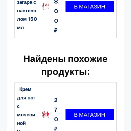
8.
загара с
пантено
0
лом 150
0
мл
₽
Найдены похожие
продукты:
Крем
для ног
2
с
7
мочеви
0
ной
₽