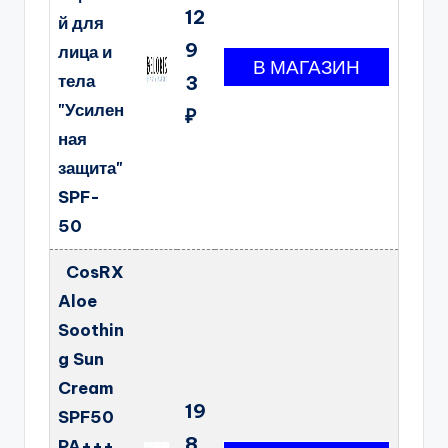
12
й для
9
лица и
тела
3
"Усилен
₽
ная
защита"
SPF-
50
CosRX
Aloe
Soothin
g Sun
Cream
19
SPF50
8
PA+++