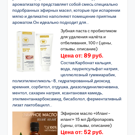
ароматизатор представляет собой смесь специально
подобранных эфирных масел, которые при испарении
мягко и деликатно наполняют помещение приятным
ароматом.Он идеально подходит для...
Зубная паста с пробиотиком
для удаления налёта и
отбеливания, 100 г (цены,
отзывы, описание)
Цена от: 89 руб.
Состав:Карбонат кальция,
вода, лаурилсульфат натрия,
целлюлозный гуммиарабик,
полиэтиленгликоль-8, гидратированный диоксид
кремния, сорбитол, отдушка, диазолидинилмочевина,
ментол, сахарин натрия, ксантановая камедь,
этилментанкарбоксамид, бисаболол, ферментативный
лизат лактобацилл...
Эфирное масло «Иланг-
иланг» 15 мл Добропаровъ
(цены, отзывы, описание)
Цена от: 52 руб.