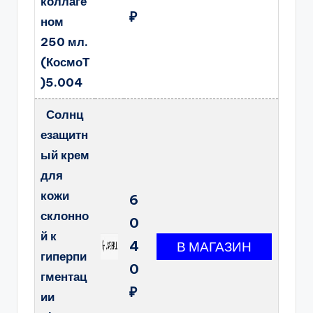
коллаге
₽
ном
250 мл.
(КосмоТ
)5.004
Солнц
езащитн
ый крем
для
кожи
6
склонно
0
й к
4
гиперпи
0
гментац
₽
ии