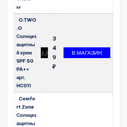
ы
O.TWO
.O
Солнцез
3
ащитны
4
й крем
9
SPF 50
₽
PA++
арт.
HC011
Comfo
rt Zone
Солнцез
ащитны