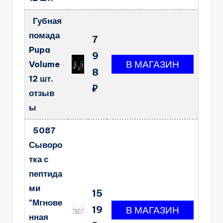
Губная
помада
7
Pupa
9
Volume
8
12 шт.
₽
отзыв
ы
5087
Сыворо
тка с
пептида
ми
15
"Мгнове
19
нная