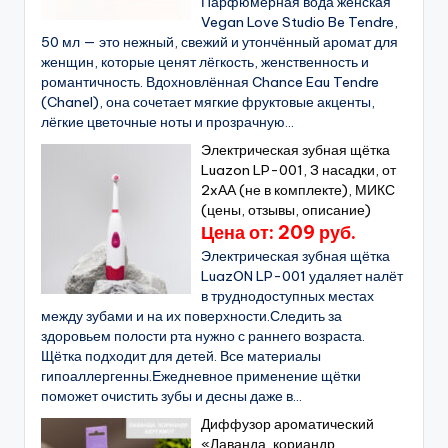
Парфюмерная вода женская
Vegan Love Studio Be Tendre,
50 мл — это нежный, свежий и утончённый аромат для
женщин, которые ценят лёгкость, женственность и
романтичность. Вдохновлённая Chance Eau Tendre
(Chanel), она сочетает мягкие фруктовые акценты,
лёгкие цветочные ноты и прозрачную...
Электрическая зубная щётка
Luazon LP-001, 3 насадки, от
2xАА (не в комплекте), МИКС
(цены, отзывы, описание)
Цена от: 209 руб.
Электрическая зубная щётка
LuazON LP-001 удаляет налёт
в труднодоступных местах
между зубами и на их поверхности.Следить за
здоровьем полости рта нужно с раннего возраста.
Щётка подходит для детей. Все материалы
гипоаллергенны.Ежедневное применение щётки
поможет очистить зубы и десны даже в...
Диффузор ароматический
«Лаванда, кориандр,