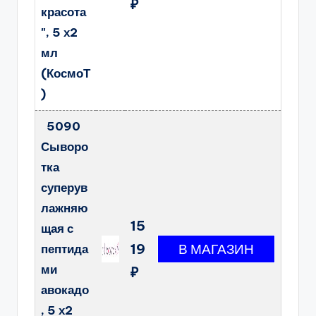
₽
красота
", 5 х2
мл
(КосмоТ
)
5090
Сыворо
тка
суперув
лажняю
15
щая с
19
пептида
ми
₽
авокадо
, 5 х2