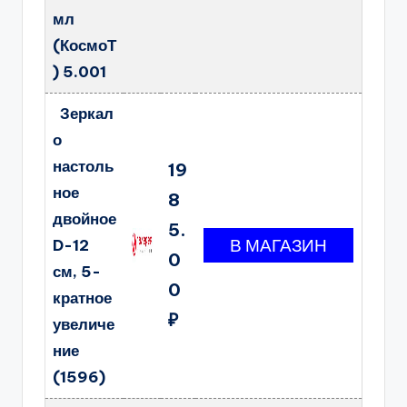
мл
(КосмоТ
) 5.001
Зеркал
о
настоль
19
ное
8
двойное
5.
D-12
0
см, 5-
0
кратное
₽
увеличе
ние
(1596)