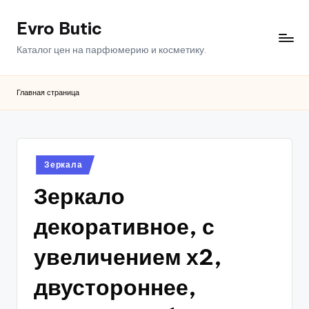
Evro Butic
Перейти
к
Каталог цен на парфюмерию и косметику.
содержимому
Главная страница
Опубликовано
Зеркала
в
Зеркало
декоративное, с
увеличением х2,
двустороннее,