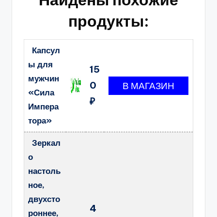
продукты:
Капсул
ы для
15
мужчин
0
«Сила
₽
Импера
тора»
Зеркал
о
настоль
ное,
двухсто
4
роннее,