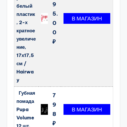
9
белый
5.
пластик
, 2-х
0
кратное
0
увеличе
₽
ние,
17х17,5
см /
Hairwa
y
Губная
7
помада
9
Pupa
8
Volume
₽
12 шт.