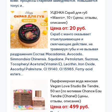
коже; процессы старения замедляются; повышается
тонус и...
УЦЕНКА Скраб для губ
«Манго», 10 г (цены, отзывы,
описание)
Цена от: 20 руб.
Скраб с манго оказывает
отшелушивающее и
смягчающее действие, не
травмируя губы и не вызывая
раздражения.Состав: Macadamia, Avocado,
Simmondsia Chinensis, Squalane, Petrolatum, Sucrose,
Tocopheryl Acetate(Vitamin E), Lecithin, Iron Oxide,
Ascorbyl Palmitate, CI 19140, CI 15985, Fatty acid
esters...
Парфюмерная вода женская
Vegan Love Studio Be Tendre,
50 мл (по мотивам Chance Eau
Tendre (Chanel) (цены,
отзывы, описание)
Цена от: 499 руб.