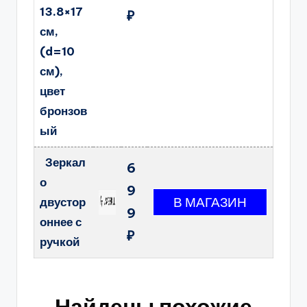
13.8×17
₽
см,
(d=10
см),
цвет
бронзов
ый
Зеркал
6
о
9
двустор
9
оннее с
₽
ручкой
Найдены похожие