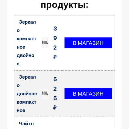
продукты:
Зеркал
3
о
9
компакт
ное
2
двойно
₽
е
Зеркал
5
о
2
двойное
5
компакт
₽
ное
Чай от