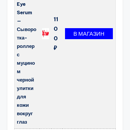
Eye
Serum
11
—
0
Сыворо
тка-
0
роллер
₽
с
муцино
м
черной
улитки
для
кожи
вокруг
глаз