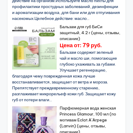
действие на организм.Используйте масло пихты для
профилактики простудных заболеваний, дезинфекции
и ароматизации воздуха, для бани или для отпугивания
насекомых.Целебное действие: масло...
Бальзам для губ БиСи
защитный, 4.2 г (цены, отзывы,
описание)
Цена от: 79 руб.
Бальзам содержит зеленый
чай и масло ши, помогающие
глубоко ухаживать за губами.
Улучшает регенерацию,
благодаря чему поврежденная кожа лучше
восстанавливается, защищает от ветра и мороза.
Препятствует преждевременному старению,
разглаживает микрорельеф кожи губ. Защищает кожу
губ от потери влаги...
Парфюмерная вода женская
Princess Glamour, 100 мл (по
мотивам Eclat A`Arpege
(Lanvin) (цены, отзывы,
описание)