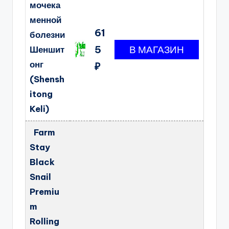
мочека
менной
61
болезни
5
Шеншит
онг
₽
(Shensh
itong
Keli)
Farm
Stay
Black
Snail
Premiu
m
Rolling