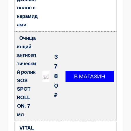
волос с
керамид
ами
Очища
ющий
антисеп
3
тически
7
й ролик
8
SOS
0
SPOT
₽
ROLL
ON, 7
мл
VITAL