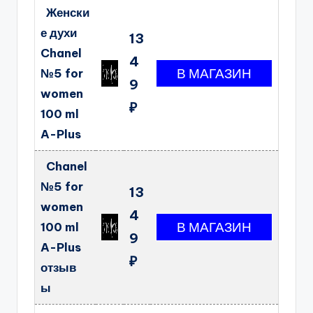
Женски
е духи
13
Chanel
4
№5 for
9
women
₽
100 ml
A-Plus
Chanel
№5 for
13
women
4
100 ml
9
A-Plus
₽
отзыв
ы