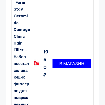
Farm
Stay
Cerami
de
Damage
Clinic
Hair
Filler —
19
Набор
5
восстан
0
авлива
₽
ющих
филлер
ов для
повреж
денных