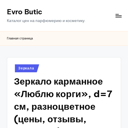
Evro Butic
Перейти
к
Каталог цен на парфюмерию и косметику.
содержимому
Главная страница
Опубликовано
Зеркала
в
Зеркало карманное
«Люблю корги», d=7
см, разноцветное
(цены, отзывы,