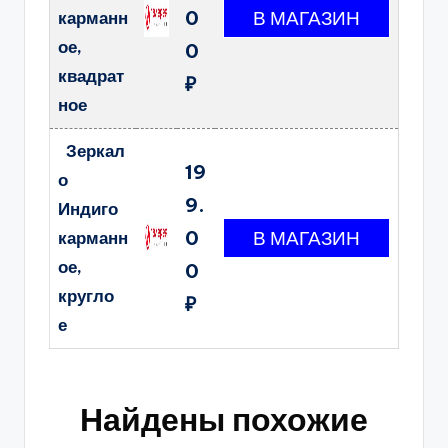
0
карманн
ое,
0
квадрат
₽
ное
Зеркал
19
о
9.
Индиго
0
карманн
ое,
0
кругло
₽
е
Найдены похожие