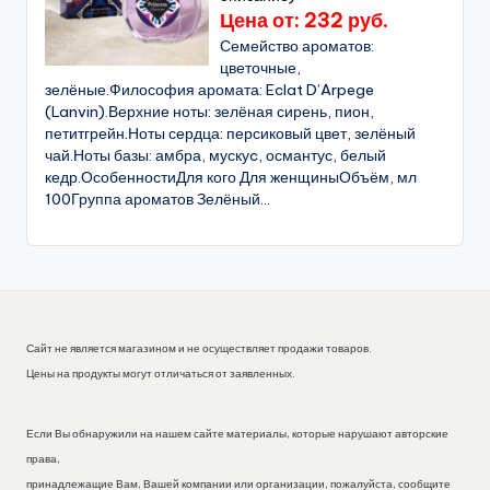
Цена от: 232 руб.
Семейство ароматов:
цветочные,
зелёные.Философия аромата: Eclat D’Arpege
(Lanvin).Верхние ноты: зелёная сирень, пион,
петитгрейн.Ноты сердца: персиковый цвет, зелёный
чай.Ноты базы: амбра, мускуc, османтус, белый
кедр.ОсобенностиДля кого Для женщиныОбъём, мл
100Группа ароматов Зелёный...
Сайт не является магазином и не осуществляет продажи товаров.
Цены на продукты могут отличаться от заявленных.
Если Вы обнаружили на нашем сайте материалы, которые нарушают авторские
права,
принадлежащие Вам, Вашей компании или организации, пожалуйста, сообщите