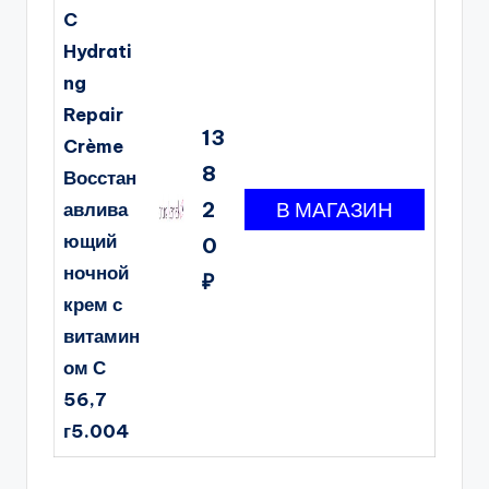
C
Hydrati
ng
Repair
13
Crème
8
Восстан
2
авлива
ющий
0
ночной
₽
крем с
витамин
ом С
56,7
г5.004