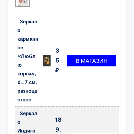
Зеркал
о
карманн
ое
3
«Любл
5
ю
₽
корги»,
d=7 см,
разноцв
етное
Зеркал
18
о
9.
Индиго