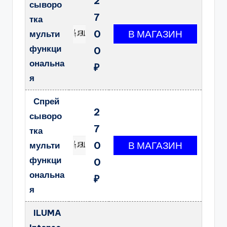
2
сыворо
7
тка
0
мульти
функци
0
ональна
₽
я
Спрей
2
сыворо
7
тка
0
мульти
функци
0
ональна
₽
я
ILUMA