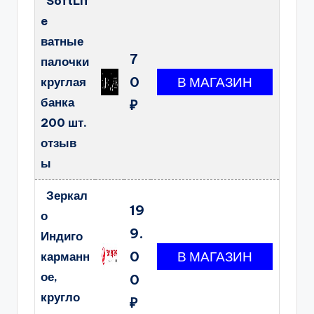
SoftLif
e
ватные
7
палочки
0
круглая
банка
₽
200 шт.
отзыв
ы
Зеркал
19
о
9.
Индиго
0
карманн
ое,
0
кругло
₽