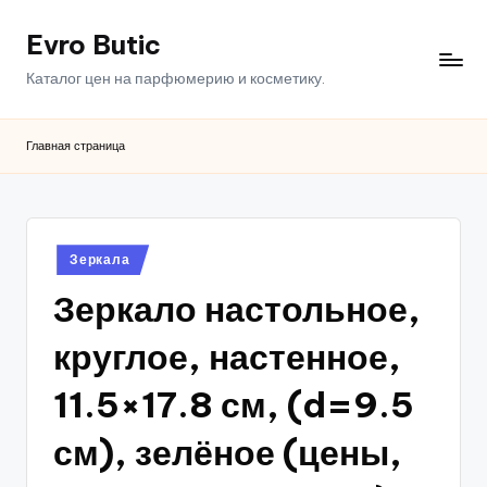
Evro Butic
Перейти
к
Каталог цен на парфюмерию и косметику.
содержимому
Главная страница
Опубликовано
Зеркала
в
Зеркало настольное,
круглое, настенное,
11.5×17.8 см, (d=9.5
см), зелёное (цены,