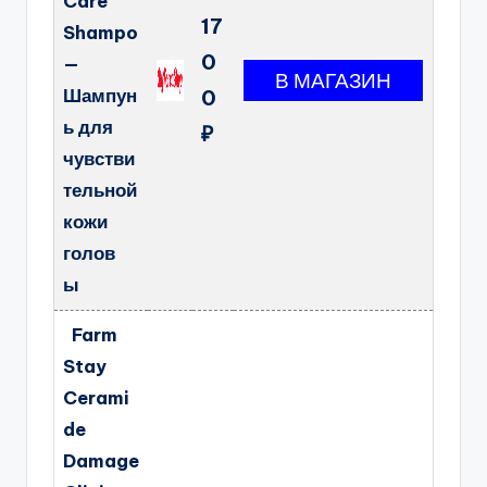
Care
17
Shampo
0
—
Шампун
0
ь для
₽
чувстви
тельной
кожи
голов
ы
Farm
Stay
Cerami
de
Damage