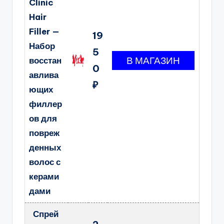
Clinic
Hair
Filler —
19
Набор
5
восстан
0
авлива
₽
ющих
филлер
ов для
повреж
денных
волос с
керами
дами
Спрей