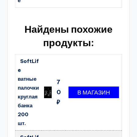
е
Найдены похожие
продукты:
SoftLif
e
ватные
7
палочки
0
круглая
₽
банка
200
шт.