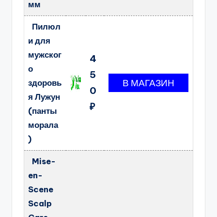
мм
Пилюл
и для
мужског
4
о
5
здоровь
0
я Лужун
₽
(панты
морала
)
Mise-
en-
Scene
Scalp