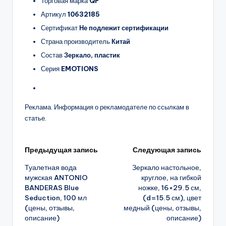
Торговая марка
QF
Артикул
10632185
Сертификат
Не подлежит сертификации
Страна производитель
Китай
Состав
Зеркало, пластик
Серия
EMOTIONS
Реклама. Информация о рекламодателе по ссылкам в
статье.
Навигация
Предыдущая запись
Следующая запись
Туалетная вода
Зеркало настольное,
записи
мужская ANTONIO
круглое, на гибкой
BANDERAS Blue
ножке, 16×29.5 см,
Seduction, 100 мл
(d=15.5 см), цвет
(цены, отзывы,
медный (цены, отзывы,
описание)
описание)