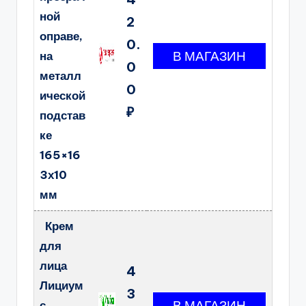
ной
2
оправе,
0.
на
0
металл
0
ической
₽
подстав
ке
165×16
3х10
мм
Крем
для
лица
4
Лициум
3
с