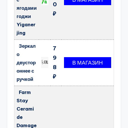
0
ягодами
₽
годжи
Yiganer
jing
Зеркал
7
о
9
двустор
8
оннее с
₽
ручкой
Farm
Stay
Cerami
de
Damage