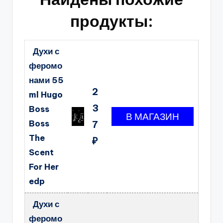
продукты:
Духи с
феромо
нами 55
2
ml Hugo
3
Boss
Boss
7
The
₽
Scent
For Her
edp
Духи с
феромо