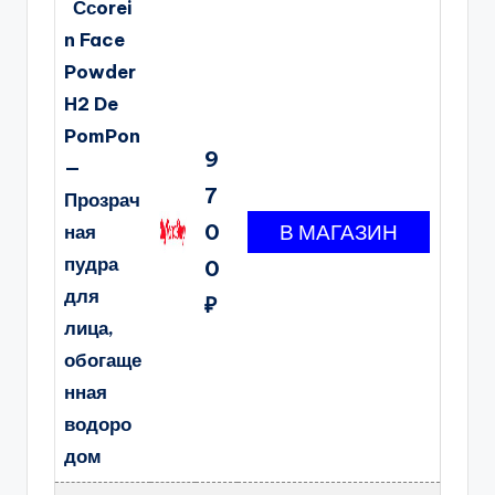
Ссorei
n Face
Powder
H2 De
PomPon
9
—
7
Прозрач
0
ная
пудра
0
для
₽
лица,
обогаще
нная
водоро
дом