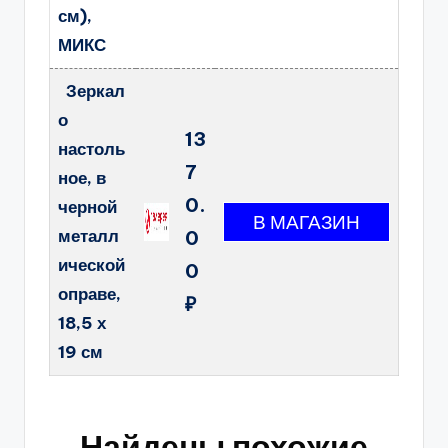
см),
МИКС
Зеркал
о
13
настоль
7
ное, в
0.
черной
металл
0
ической
0
оправе,
₽
18,5 х
19 см
Найдены похожие