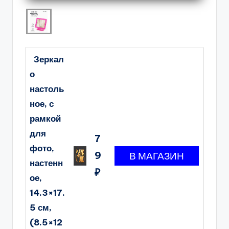
Зеркал
о
настоль
ное, с
рамкой
для
7
фото,
9
настенн
₽
ое,
14.3×17.
5 см,
(8.5×12