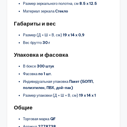
Размер зеркального полотна, см
8.5 х 12.5
Материал зеркала
Стекло
Габариты и вес
Размер (Д × Ш × В, см)
19 х 14 х 0,9
Вес брутто
30 г
Упаковка и фасовка
В боксе
300 штук
Фасовка
по 1 шт.
Индивидуальная упаковка
Пакет (БОПП,
полиэтилен, ПВХ, дой-пак)
Размер упаковки (Д × Ш × В, см)
19 х 14 х 1
Общие
Торговая марка
QF
Артикул
2778738