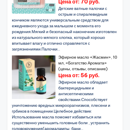
Цена от: 70 руб.
Детские ватные палочки с
острым и спиралевидным
кончиком являются универсальным средством для
ежедневного ухода за малышом с момента его
рождения.Мягкий и безопасный наконечник изготовлен
из натурального мягкого хлопка, который хорошо
впитывает влагу и отлично справляется с
загрязнениями.Палочки...
Эфирное масло «Жасмин», 10
мл, «Богатство Аромата»
(цены, отзывы, описание)
Цена от: 56 руб.
Эфирное масло обладает
бактерицидными и
антисептическими
свойствами.Способствует
уничтожению вредных микроорагнизмов, плесени и
грбиков в помещении.Целебное действие:
Использование масла поможет избавиться или
существенно уменьшить головные боли , устранить
головокружения(аромалампы, бани...