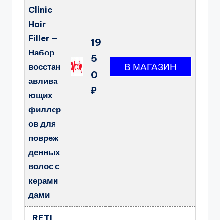
Clinic
Hair
Filler —
19
Набор
5
восстан
0
авлива
₽
ющих
филлер
ов для
повреж
денных
волос с
керами
дами
RETI