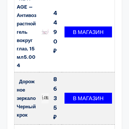
AGE —
4
Антивоз
4
растной
9
гель
вокруг
0
глаз, 15
₽
мл5.00
4
8
Дорож
6
ное
3
зеркало
Черный
5
крок
₽