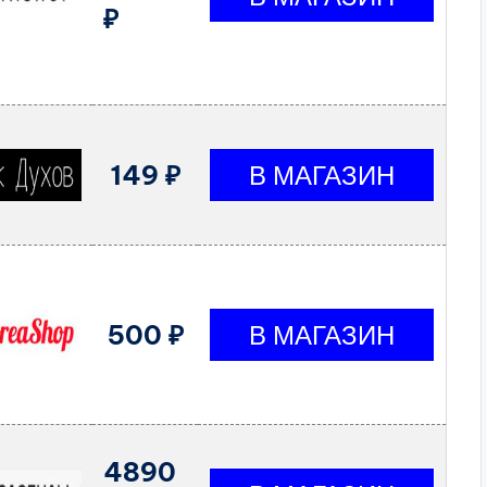
₽
149 ₽
500 ₽
4890