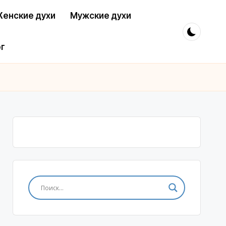
енские духи
Мужские духи
г