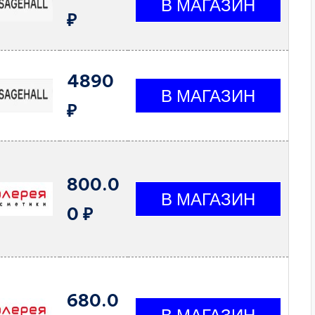
₽
4890
₽
800.0
0 ₽
680.0