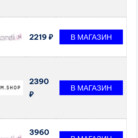
2219 ₽
2390
₽
3960