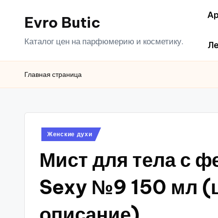
Ар
Evro Butic
Перейти
к
Каталог цен на парфюмерию и косметику.
Ле
содержимому
Главная страница
Опубликовано
Женские духи
в
Мист для тела с 
Sexy №9 150 мл (
описание)