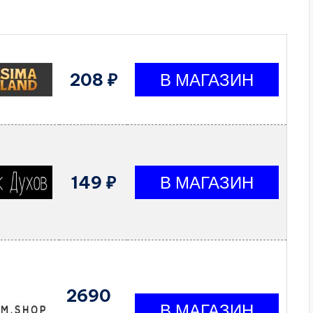
208 ₽
149 ₽
2690