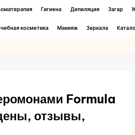
оматерапия
Гигиена
Депиляция
Загар
Ж
чебная косметика
Макияж
Зеркала
Катало
феромонами Formula
цены, отзывы,