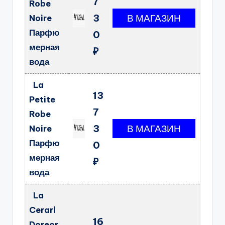
7
Robe
3
Noire
Парфю
0
мерная
₽
вода
La
13
Petite
7
Robe
3
Noire
Парфю
0
мерная
₽
вода
La
Cerarl
16
Doreor