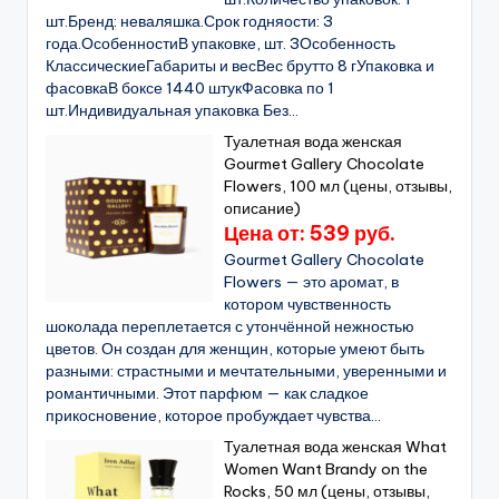
шт.Бренд: неваляшка.Срок годняости: 3
года.ОсобенностиВ упаковке, шт. 3Особенность
КлассическиеГабариты и весВес брутто 8 гУпаковка и
фасовкаВ боксе 1440 штукФасовка по 1
шт.Индивидуальная упаковка Без...
Туалетная вода женская
Gourmet Gallery Chocolate
Flowers, 100 мл (цены, отзывы,
описание)
Цена от: 539 руб.
Gourmet Gallery Chocolate
Flowers — это аромат, в
котором чувственность
шоколада переплетается с утончённой нежностью
цветов. Он создан для женщин, которые умеют быть
разными: страстными и мечтательными, уверенными и
романтичными. Этот парфюм — как сладкое
прикосновение, которое пробуждает чувства...
Туалетная вода женская What
Women Want Brandy on the
Rocks, 50 мл (цены, отзывы,