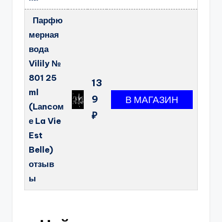
Парфю
мерная
вода
Vilily №
801 25
13
ml
9
(Lаncом
₽
е La Vie
Est
Belle)
отзыв
ы