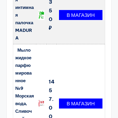
3
интимна
5
я
0
палочка
₽
MADUR
A
Мыло
жидкое
парфю
мирова
нное
14
№9
5
Морская
7.
вода,
0
Сливоч
0