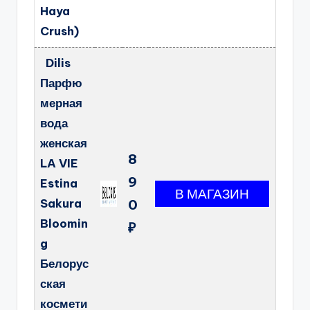
Haya
Crush)
Dilis
Парфю
мерная
вода
женская
8
LA VIE
9
Estina
Sakura
0
Bloomin
₽
g
Белорус
ская
космети