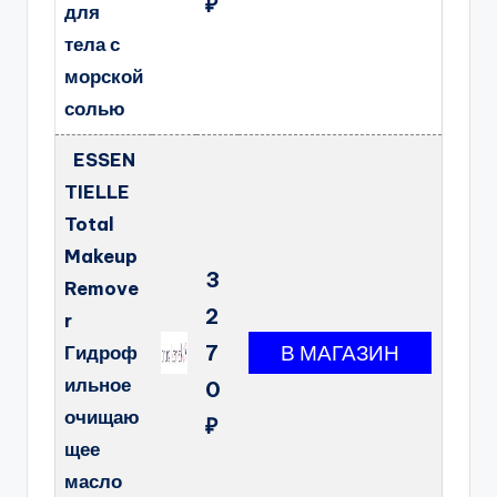
₽
для
тела с
морской
солью
ESSEN
TIELLE
Total
Makeup
3
Remove
2
r
7
Гидроф
ильное
0
очищаю
₽
щее
масло