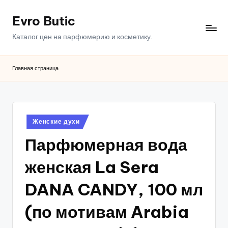
Evro Butic
Перейти
к
Каталог цен на парфюмерию и косметику.
содержимому
Главная страница
Опубликовано
Женские духи
в
Парфюмерная вода
женская La Sera
DANA CANDY, 100 мл
(по мотивам Arabia