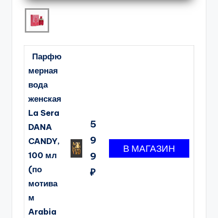
Парфю
мерная
вода
женская
La Sera
5
DANA
9
CANDY,
100 мл
9
(по
₽
мотива
м
Arabia