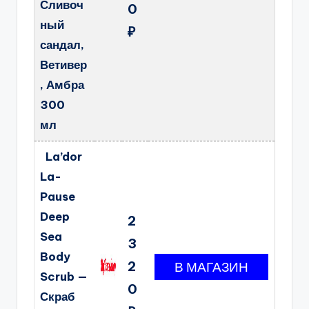
Сливоч
0
ный
₽
сандал,
Ветивер
, Амбра
300
мл
La’dor
La-
Pause
Deep
2
Sea
3
Body
2
Scrub —
0
Скраб