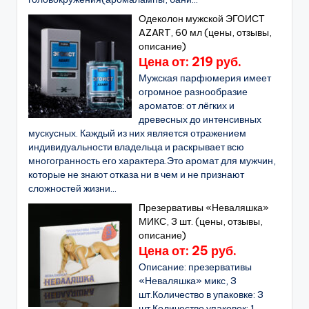
Одеколон мужской ЭГОИСТ
AZART, 60 мл (цены, отзывы,
описание)
Цена от: 219 руб.
Мужская парфюмерия имеет
огромное разнообразие
ароматов: от лёгких и
древесных до интенсивных
мускусных. Каждый из них является отражением
индивидуальности владельца и раскрывает всю
многогранность его характера.Это аромат для мужчин,
которые не знают отказа ни в чем и не признают
сложностей жизни...
Презервативы «Неваляшка»
МИКС, 3 шт. (цены, отзывы,
описание)
Цена от: 25 руб.
Описание: презервативы
«Неваляшка» микс, 3
шт.Количество в упаковке: 3
шт.Количество упаковок: 1