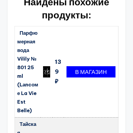
Найдены похожие
продукты:
Парфю
мерная
вода
Vilily №
13
801 25
9
ml
₽
(Lаncом
е La Vie
Est
Belle)
Тайска
я