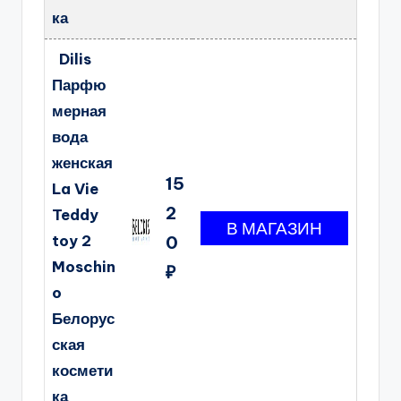
ка
Dilis
Парфю
мерная
вода
женская
15
La Vie
2
Teddy
toy 2
0
Moschin
₽
o
Белорус
ская
космети
ка