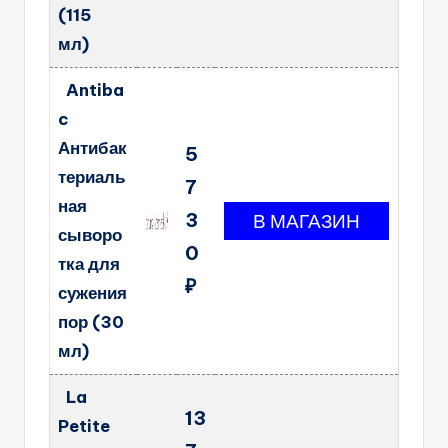
(115
мл)
Antiba
c
Антибак
5
териаль
7
ная
3
сыворо
0
тка для
₽
сужения
пор (30
мл)
La
13
Petite