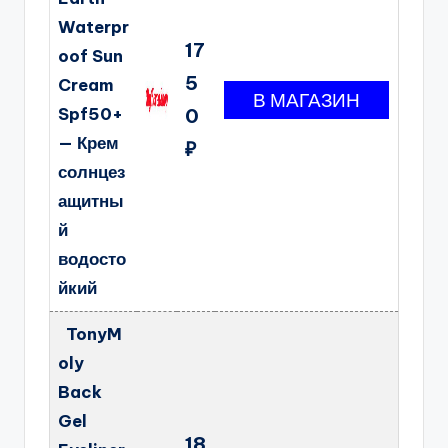
Waterpr
17
oof Sun
5
Cream
Spf50+
0
— Крем
₽
солнцез
ащитны
й
водосто
йкий
TonyM
oly
Back
Gel
18