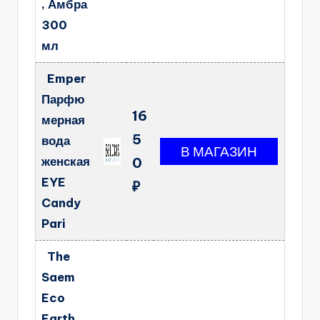
, Амбра
300
мл
Emper
Парфю
16
мерная
5
вода
женская
0
EYE
₽
Candy
Pari
The
Saem
Eco
Earth