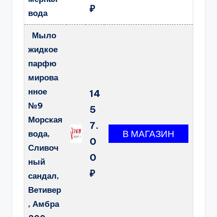
₽
вода
Мыло
жидкое
парфю
мирова
нное
14
№9
5
Морская
7.
вода,
0
Сливоч
0
ный
₽
сандал,
Ветивер
, Амбра