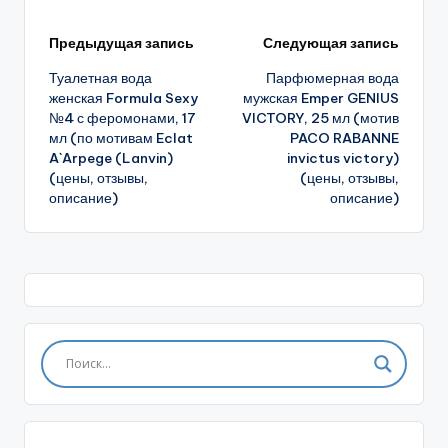
Навигация
Предыдущая запись
Следующая запись
Туалетная вода
Парфюмерная вода
записи
женская Formula Sexy
мужская Emper GENIUS
№4 с феромонами, 17
VICTORY, 25 мл (мотив
мл (по мотивам Eclat
PACO RABANNE
A`Arpege (Lanvin)
invictus victory)
(цены, отзывы,
(цены, отзывы,
описание)
описание)