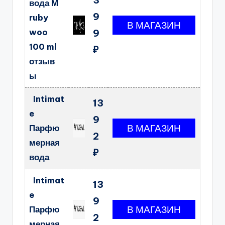
вода М
9
ruby
woo
9
100 ml
₽
отзыв
ы
Intimat
13
e
9
Парфю
2
мерная
₽
вода
Intimat
13
e
9
Парфю
2
мерная