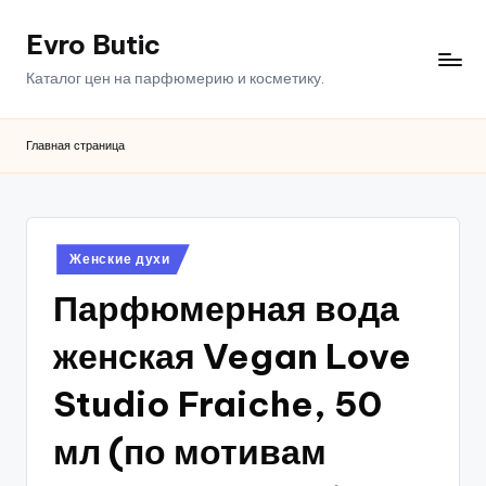
Evro Butic
Перейти
к
Каталог цен на парфюмерию и косметику.
содержимому
Главная страница
Опубликовано
Женские духи
в
Парфюмерная вода
женская Vegan Love
Studio Fraiche, 50
мл (по мотивам