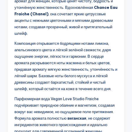
аромат для женщин, которые ценят чистоту, бодрость и
утончённую женственность. Вдохновлённая
Chance Eau
Fraiche (Chanel)
, она сочетает яркие цитрусовые
акценты с нежными цветочными и мягкими древесными
нотами, создавая прозрачный, живой и притягательный
шлейф.
Композиция открывается бодрящими нотами лимона,
апельсинового цвета и лёгкой зелёной свежести, даря
ощущение энергии, лёгкости и гармонии. В сердце
аромата раскрываются ноты жасмина и белых цветов,
придавая аромату мягкую женственность, утончённость и
лёгкий шарм. Базовые ноты белого мускуса и лёгкой
древесины создают бархатистый, стойкий и чистый
шлейф, который остаётся на коже в течение всего дня.
Парфюмерная вода Vegan Love Studio Fraiche
подчёркивает природное обаяние и магнетизм, создавая
вокруг вас невидимое, но ощущаемое поле притяжения.
Формула аромата полностью
веганская
, не содержит
ингредиентов животного происхождения и идеально
подходит для современной осознанной женщины.