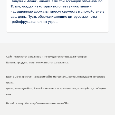
Пачули и Иланг-иланг». Эти три эссенции объёмом по
15 мл, каждая из которых источает уникальные и
насыщенные ароматы, внесут свежесть и спокойствие в
ваш день. Пусть обволакивающие цитрусовые ноты
грейпфрута наполнят утро...
Сайт не является магазином и не осуществляет продажи товаров.
Цены на продукты могут отличаться от заявленных.
Если Вы обнаружили на нашем сайте материалы, которые нарушают авторские
права,
принадлежащие Вам, Вашей компании или организации, пожалуйста, сообщите
нам.
На сайте могут быть опубликованы материалы 18+!