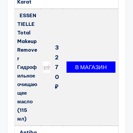
Karat
ESSEN
TIELLE
Total
Makeup
3
Remove
2
r
7
Гидроф
ильное
0
очищаю
₽
щее
масло
(115
мл)
Antiba