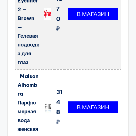
Eyeliner
7
2 —
Brown
0
—
₽
Гелевая
подводк
а для
глаз
Maison
Alhamb
31
ra
4
Парфю
мерная
8
вода
₽
женская