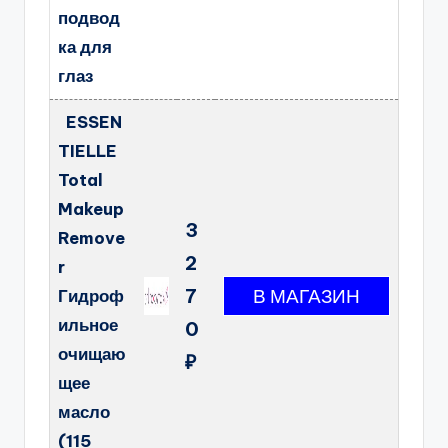
подвод
ка для
глаз
ESSEN
TIELLE
Total
Makeup
3
Remove
2
r
7
Гидроф
ильное
0
очищаю
₽
щее
масло
(115