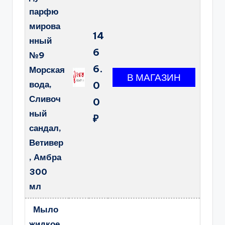
парфю
мирова
14
нный
6
№9
6.
Морская
вода,
0
Сливоч
0
ный
₽
сандал,
Ветивер
, Амбра
300
мл
Мыло
жидкое