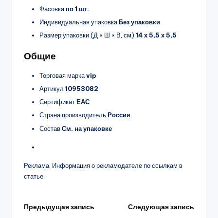
Фасовка
по 1 шт.
Индивидуальная упаковка
Без упаковки
Размер упаковки (Д × Ш × В, см)
14 х 5,5 х 5,5
Общие
Торговая марка
vip
Артикул
10953082
Сертификат
ЕАС
Страна производитель
Россия
Состав
См. на упаковке
Реклама. Информация о рекламодателе по ссылкам в
статье.
Навигация
Предыдущая запись
Следующая запись