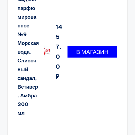
парфю
мирова
нное
14
№9
5
Морская
7.
вода,
0
Сливоч
0
ный
₽
сандал,
Ветивер
, Амбра
300
мл