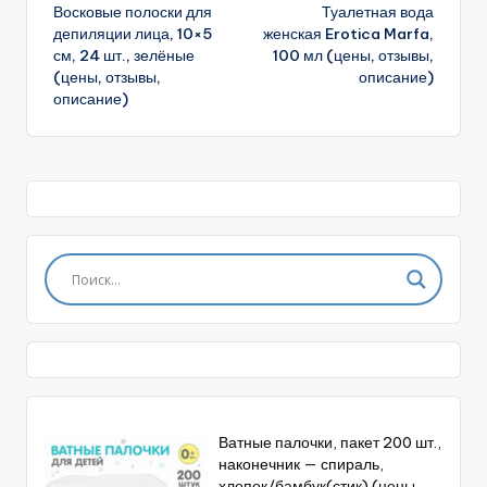
Восковые полоски для
Туалетная вода
записи
депиляции лица, 10×5
женская Erotica Marfa,
см, 24 шт., зелёные
100 мл (цены, отзывы,
(цены, отзывы,
описание)
описание)
Ватные палочки, пакет 200 шт.,
наконечник — спираль,
хлопок/бамбук(стик) (цены,