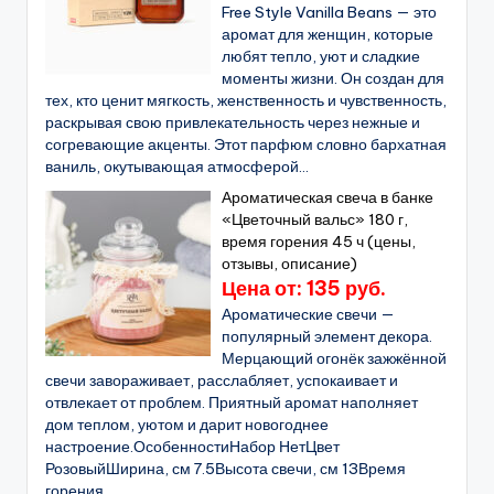
Free Style Vanilla Beans — это
аромат для женщин, которые
любят тепло, уют и сладкие
моменты жизни. Он создан для
тех, кто ценит мягкость, женственность и чувственность,
раскрывая свою привлекательность через нежные и
согревающие акценты. Этот парфюм словно бархатная
ваниль, окутывающая атмосферой...
Ароматическая свеча в банке
«Цветочный вальс» 180 г,
время горения 45 ч (цены,
отзывы, описание)
Цена от: 135 руб.
Ароматические свечи —
популярный элемент декора.
Мерцающий огонёк зажжённой
свечи завораживает, расслабляет, успокаивает и
отвлекает от проблем. Приятный аромат наполняет
дом теплом, уютом и дарит новогоднее
настроение.ОсобенностиНабор НетЦвет
РозовыйШирина, см 7.5Высота свечи, см 13Время
горения...