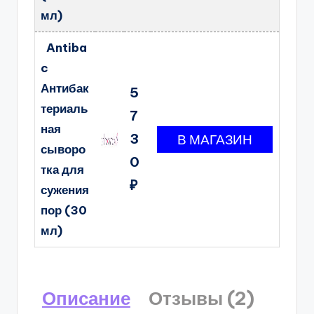
мл)
Antiba
c
Антибак
5
териаль
7
ная
3
сыворо
0
тка для
₽
сужения
пор (30
мл)
Описание
Отзывы (2)