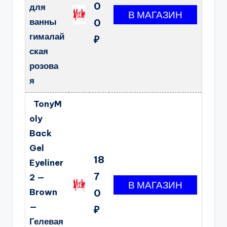
0
для
ванны
0
гималай
₽
ская
розова
я
TonyM
oly
Back
Gel
18
Eyeliner
7
2 —
Brown
0
—
₽
Гелевая