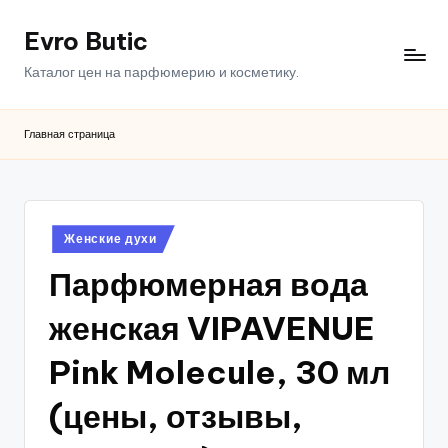
Evro Butic
Перейти
к
Каталог цен на парфюмерию и косметику.
содержимому
Главная страница
Опубликовано
Женские духи
в
Парфюмерная вода
женская VIPAVENUE
Pink Molecule, 30 мл
(цены, отзывы,