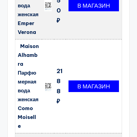
5
вода
0
женская
₽
Emper
Verona
Maison
Alhamb
ra
21
Парфю
8
мерная
вода
8
женская
₽
Como
Moisell
e