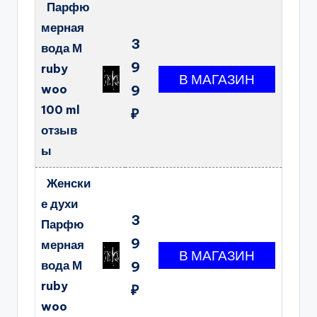
Парфю
мерная
3
вода М
9
ruby
woo
9
100 ml
₽
отзыв
ы
Женски
е духи
3
Парфю
9
мерная
вода М
9
ruby
₽
woo