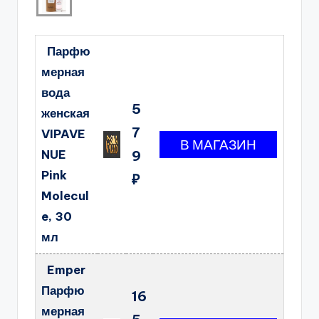
Парфю
мерная
вода
5
женская
7
VIPAVE
NUE
9
Pink
₽
Molecul
e, 30
мл
Emper
Парфю
16
мерная