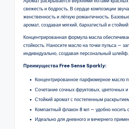
Аромат раскрывается верхними нотами красных я
свежесть и бодрость. В сердце композиции звуч
женственность и лёгкую романтичность. Базовы
аромат, создавая мягкий, бархатистый и стойки
Концентрированная формула масла обеспечивае
стойкость. Наносите масло на точки пульса — з
индивидуально, создавая персональный шлейф.
Преимущества Free Sense Sparkly:
Концентрированное парфюмерное масло п
Сочетание сочных фруктовых, цветочных и 
Стойкий аромат с постепенным раскрытием
Компактный флакон 8 мл — удобно носить с
Идеально для дневного и вечернего приме