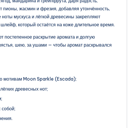
год, мандарина и грейпфрута, даря радость,
ат пионы, жасмин и фрезия, добавляя утончённость,
е ноты мускуса и лёгкой древесины закрепляют
й шлейф, который остаётся на коже длительное время.
т постепенное раскрытие аромата и долгую
апястья, шею, за ушами — чтобы аромат раскрывался
о мотивам Moon Sparkle (Escada);
лёгких древесных нот;
;
 собой;
нения.