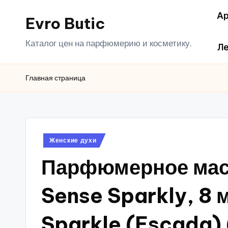
Ар
Evro Butic
Перейти
к
Каталог цен на парфюмерию и косметику.
Ле
содержимому
Главная страница
Опубликовано
Женские духи
в
Парфюмерное масл
Sense Sparkly, 8 
Sparkle (Escada)