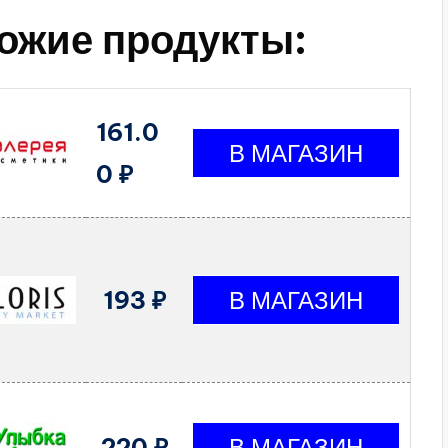
ожие продукты:
161.0
0 ₽
193 ₽
220 ₽