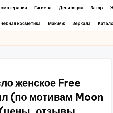
оматерапия
Гигиена
Депиляция
Загар
Ж
чебная косметика
Макияж
Зеркала
Катало
о женское Free
мл (по мотивам Moon
 (цены, отзывы,