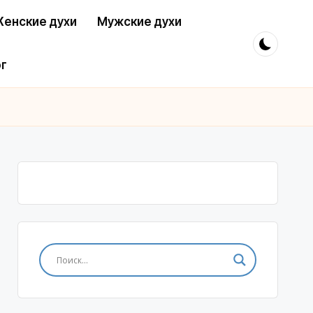
енские духи
Мужские духи
г