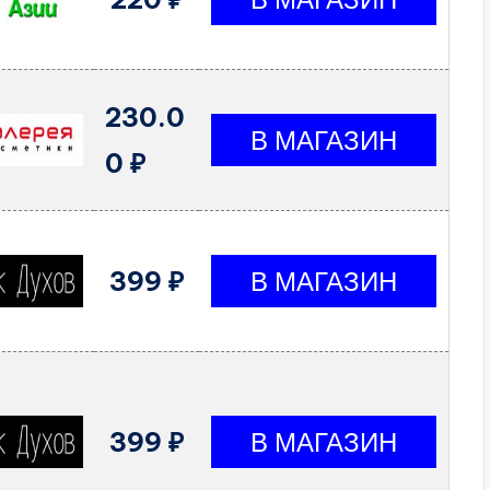
230.0
0 ₽
399 ₽
399 ₽