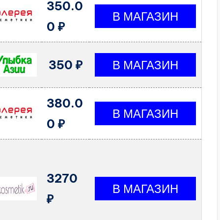
350.0
0 ₽
350 ₽
380.0
0 ₽
3270
₽