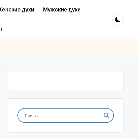
енские духи
Мужские духи
г