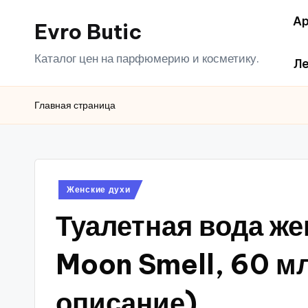
Ар
Evro Butic
Перейти
к
Каталог цен на парфюмерию и косметику.
Ле
содержимому
Главная страница
Опубликовано
Женские духи
в
Туалетная вода ж
Moon Smell, 60 м
описание)