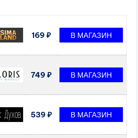
169 ₽
749 ₽
539 ₽