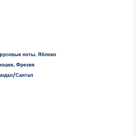
русовые ноты, Яблоко
рошек, Фрезия
андал/Сантал