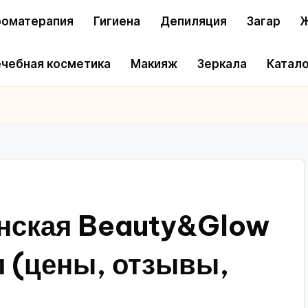
оматерапия
Гигиена
Депиляция
Загар
Ж
чебная косметика
Макияж
Зеркала
Катало
енская Beauty&Glow
л (цены, отзывы,