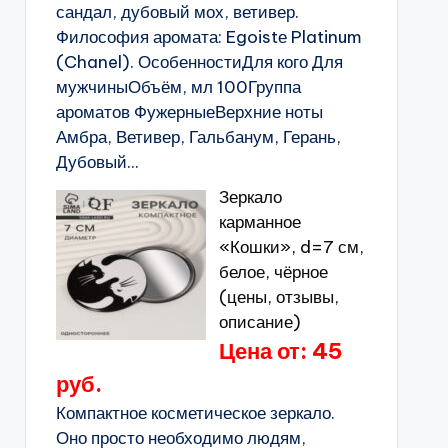
сандал, дубовый мох, ветивер.
Философия аромата: Egoistе Platinum
(Chanel). ОсобенностиДля кого Для
мужчиныОбъём, мл 100Группа
ароматов ФужерныеВерхние ноты
Амбра, Ветивер, Гальбанум, Герань,
Дубовый...
Зеркало
карманное
«Кошки», d=7 см,
белое, чёрное
(цены, отзывы,
описание)
Цена от: 45
руб.
Компактное косметическое зеркало.
Оно просто необходимо людям,