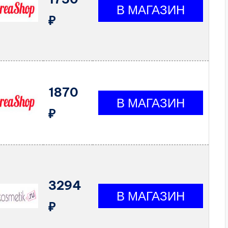
₽
1870
₽
3294
₽