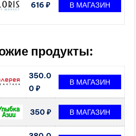
616 ₽
ожие продукты:
350.0
0 ₽
350 ₽
380.0