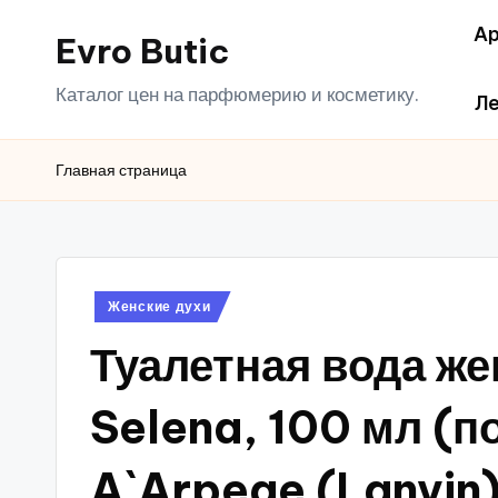
Ар
Evro Butic
Перейти
к
Каталог цен на парфюмерию и косметику.
Ле
содержимому
Главная страница
Опубликовано
Женские духи
в
Туалетная вода ж
Selena, 100 мл (п
A`Arpege (Lanvin