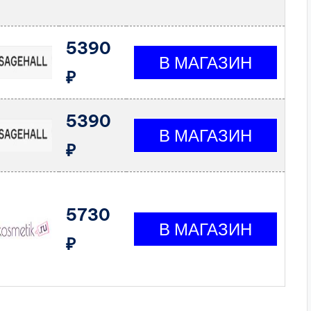
5390
₽
5390
₽
5730
₽