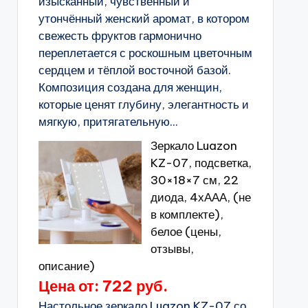
изысканный, чувственный и
утончённый женский аромат, в котором
свежесть фруктов гармонично
переплетается с роскошным цветочным
сердцем и тёплой восточной базой.
Композиция создана для женщин,
которые ценят глубину, элегантность и
мягкую, притягательную...
Зеркало Luazon
KZ-07, подсветка,
30×18×7 см, 22
диода, 4хААА, (не
в комплекте),
белое (цены,
отзывы,
описание)
Цена от: 722 руб.
Настольное зеркало Luazon KZ-07 со