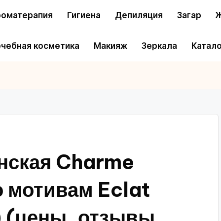
оматерапия
Гигиена
Депиляция
Загар
Ж
чебная косметика
Макияж
Зеркала
Катало
енская Charme
о мотивам Eclat
) (цены, отзывы,