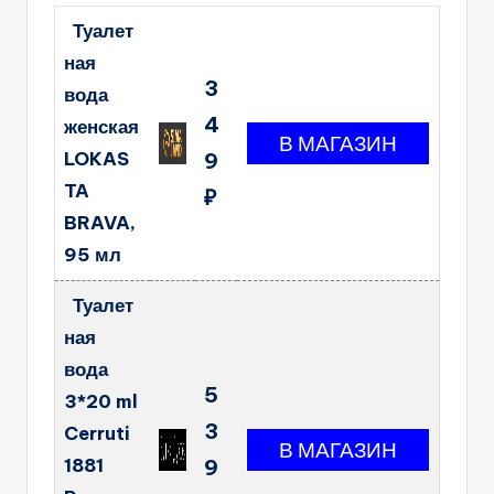
Туалет
ная
3
вода
4
женская
LOKAS
9
TA
₽
BRAVA,
95 мл
Туалет
ная
вода
5
3*20 ml
3
Cerruti
1881
9