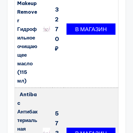
Makeup
3
Remove
2
r
7
Гидроф
ильное
0
очищаю
₽
щее
масло
(115
мл)
Antiba
c
Антибак
5
териаль
7
ная
3