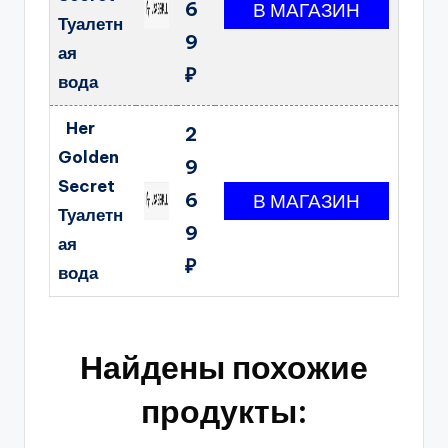
6
Туалетн
9
ая
₽
вода
Her
2
Golden
9
Secret
6
Туалетн
9
ая
₽
вода
Найдены похожие
продукты: