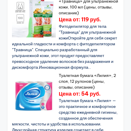
«Травница» для ультранежной
кожи, 100 мл (цены, отзывы,
описание)
Цена от: 119 руб.
Фитодепилятор для тела
"Травница" для ультранежной
кожиОткройте для себя секрет
идеальной гладкости и комфорта с фитодепилятором
"Травница". Специально разработанный для
ультранежной кожи, этот продукт предоставляет
превосходное удаление волосков без раздражения и
дискомфорта.Инновационная формула...
Туалетная бумага «Лилия», 2
слоя, 12 рулонов (цены,
отзывы, описание)
Цена от: 54 руб.
Туалетная бумага «Лилия» —
это практичное и комфортное
средство ежедневной гигиены,
созданное для обеспечения
мягкости, чистоты и удобства в использовании.
Двухслойная структура изделия сочетает в себе