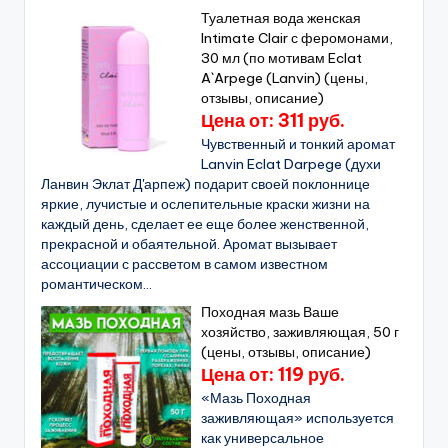
Туалетная вода женская
Intimate Clair с феромонами,
30 мл (по мотивам Eclat
A`Arpege (Lanvin) (цены,
отзывы, описание)
Цена от: 311 руб.
Чувственный и тонкий аромат
Lanvin Eclat Darpege (духи
Ланвин Эклат Д'арпеж) подарит своей поклоннице
яркие, лучистые и ослепительные краски жизни на
каждый день, сделает ее еще более женственной,
прекрасной и обаятельной. Аромат вызывает
ассоциации с рассветом в самом известном
романтическом...
Походная мазь Ваше
хозяйство, заживляющая, 50 г
(цены, отзывы, описание)
Цена от: 119 руб.
«Мазь Походная
заживляющая» используется
как универсальное