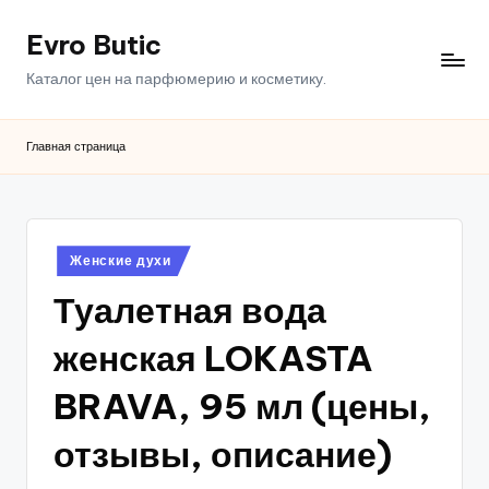
Evro Butic
Перейти
к
Каталог цен на парфюмерию и косметику.
содержимому
Главная страница
Опубликовано
Женские духи
в
Туалетная вода
женская LOKASTA
BRAVA, 95 мл (цены,
отзывы, описание)