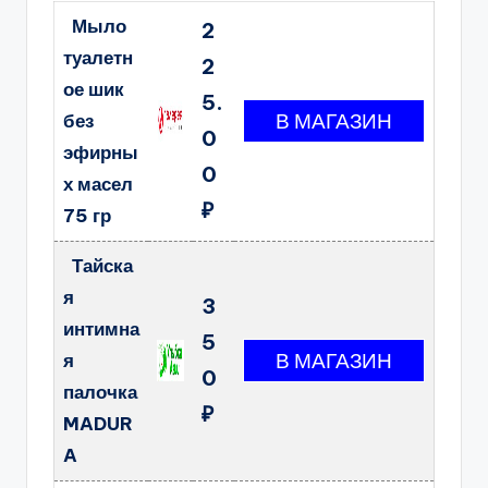
Мыло
2
туалетн
2
ое шик
5.
без
0
эфирны
0
х масел
₽
75 гр
Тайска
я
3
интимна
5
я
0
палочка
₽
MADUR
A