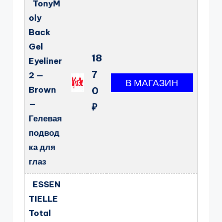
TonyM
oly
Back
Gel
18
Eyeliner
7
2 —
Brown
0
—
₽
Гелевая
подвод
ка для
глаз
ESSEN
TIELLE
Total