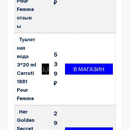
Pour
₽
Femme
отзыв
ы
Туалет
ная
5
вода
3
3*20 ml
Cerruti
9
1881
₽
Pour
Femme
Her
2
Golden
9
Secret