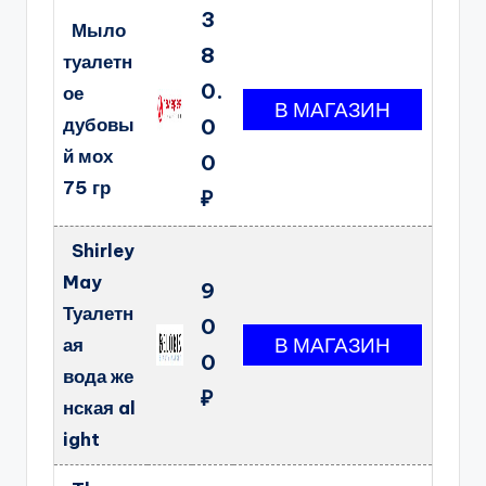
3
Мыло
8
туалетн
0.
ое
дубовы
0
й мох
0
75 гр
₽
Shirley
May
9
Туалетн
0
ая
0
вода же
₽
нская al
ight