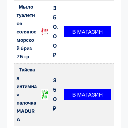
Мыло
3
туалетн
5
ое
0.
соляное
0
морско
0
й бриз
₽
75 гр
Тайска
я
3
интимна
5
я
0
палочка
₽
MADUR
A