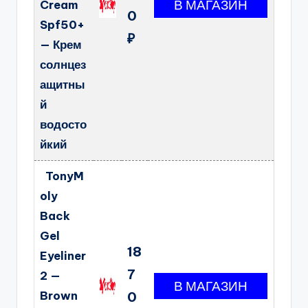
Cream
0
Spf50+
₽
— Крем
солнцез
ащитны
й
водосто
йкий
TonyM
oly
Back
Gel
18
Eyeliner
7
2 —
Brown
0