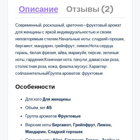
Описание
Отзывы (2)
Современный, роскошный, цветочно-фруктовый аромат
для женщины с яркой индивидуальностью и своим
неповторимым стилем.Начальные ноты: сладкий горошек,
бергамот, мандарин, грейпфрут, лимон;Нота сердца:
герань, белая фрезия, айва, маракуйя, персик, зеленые
ноты, гардения;Конечная нота: пачули, дамасская роза,
столистная роза, кожа, фиалка мускус.Характер:
соблазнительныйГруппа ароматов: фруктовые
Особенности
Для кого
Для женщины
Объём, мл
45
Группа ароматов
Фруктовые
Верхние ноты
Бергамот, Грейпфрут, Лимон,
Мандарин, Сладкий горошек
Средние ноты
Айва, Гардения, Герань, Зелёные