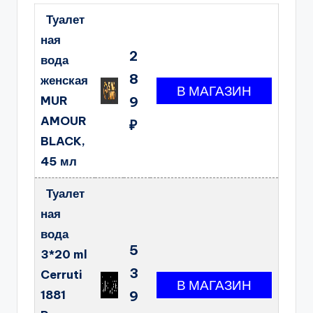
Туалет
ная
2
вода
8
женская
MUR
9
AMOUR
₽
BLACK,
45 мл
Туалет
ная
вода
5
3*20 ml
3
Cerruti
1881
9