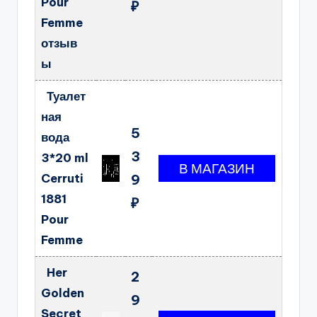
Pour
₽
Femme
отзыв
ы
Туалет
ная
5
вода
3
3*20 ml
Cerruti
9
1881
₽
Pour
Femme
Her
2
Golden
9
Secret