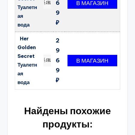
6
Туалетн
9
ая
₽
вода
Her
2
Golden
9
Secret
6
Туалетн
9
ая
₽
вода
Найдены похожие
продукты: