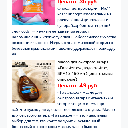
Цена от: 35 руб.
Описание: прокладки ""Mis""
классик софт изготовлены из
распушённой целлюлозы с
суперабсорбентом, верхний
слой софт — нежный нетканый материал,
напоминающий хлопковую ткань, обеспечивает чувство
нежности и чистоты. Изделие анатомической формы с
боковыми крылышками надёжно удерживает прокладку
на...
Масло для быстрого загара
«Гавайское», водостойкое,
SPF 15, 160 мл (цены, отзывы,
описание)
Цена от: 49 руб.
«Гавайское» масло для
быстрого загараИнтенсивный
загар и защита от солнца –
всё, что нужно для идеального пляжного отдыха!Масло
для быстрого загара «Гавайское» – это идеальный
выбор для тех, кто хочет получить насыщенный
бронзовый оттенок кожи максимально быстро.