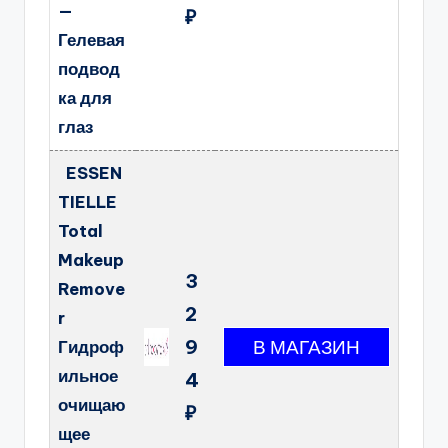
—
₽
Гелевая
подвод
ка для
глаз
ESSEN
TIELLE
Total
Makeup
3
Remove
2
r
9
Гидроф
ильное
4
очищаю
₽
щее