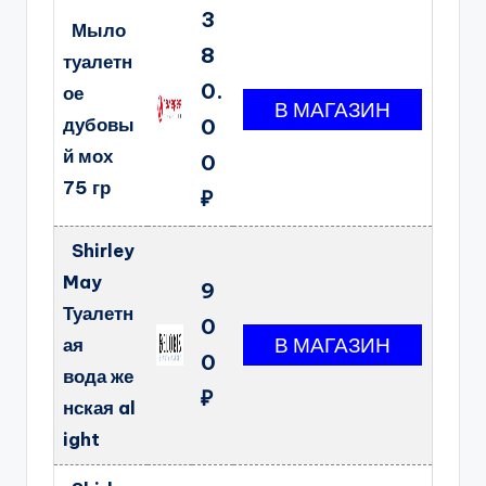
3
Мыло
8
туалетн
0.
ое
дубовы
0
й мох
0
75 гр
₽
Shirley
May
9
Туалетн
0
ая
0
вода же
₽
нская al
ight