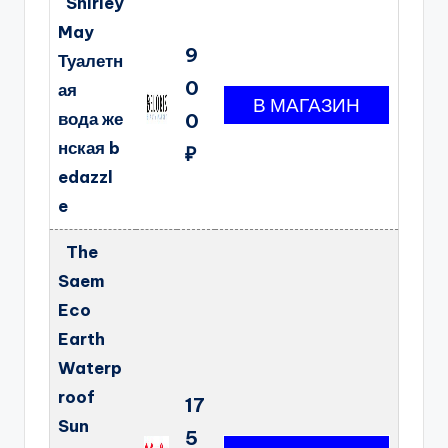
Shirley
May
9
Туалетн
0
ая
вода же
0
нская b
₽
edazzl
e
The
Saem
Eco
Earth
Waterp
roof
17
Sun
5