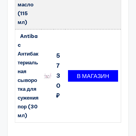
масло
(115
мл)
Antiba
c
Антибак
5
териаль
7
ная
3
сыворо
0
тка для
₽
сужения
пор (30
мл)