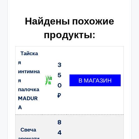
Найдены похожие
продукты:
Тайска
я
3
интимна
5
я
0
палочка
₽
MADUR
A
8
Свеча
4
аромати