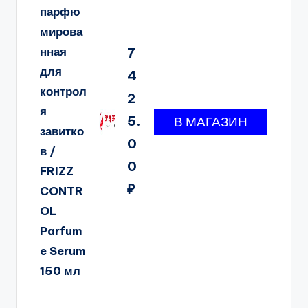
парфю
мирова
нная
7
для
4
контрол
2
я
5.
завитко
0
в /
0
FRIZZ
₽
CONTR
OL
Parfum
e Serum
150 мл