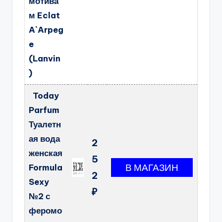
мотива
м Eclat
A`Arpeg
e
(Lanvin
)
Today
Parfum
Туалетн
ая вода
2
женская
5
Formula
2
Sexy
₽
№2 с
феромо