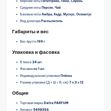
Верхние ноты
Петитгрейн, Пион, Сирень
Средние ноты
Персик, Чай
Базовые ноты
Амбра, Кедр, Мускус, Османтус
Вид дозатора
Распылитель
Габариты и вес
Вес брутто
199 г
Упаковка и фасовка
В боксе
24 шт.
Фасовка
по 1 шт.
Индивидуальная упаковка
Плёнка
Размер упаковки (Д × Ш × В, см)
7 х 3 х 12
Общие
Торговая марка
Delta PARFUM
Артикул
9498366