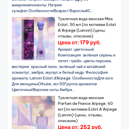
микрокомпоненты: Натрия
сульфат.ОсобенностиВозраст ВзрослыйС...
Туалетная вода женская Miss
Eclat, 50 мл (по мотивам Eclat
A`Arpege (Lanvin) (цены,
отзывы, описание)
Цена от: 179 руб.
Аромат: цветочный.
Композиция: зелёная сирень и
петит-грейн, цветы персика,
вистерия, красный пион, зелёный чай и китайский
османтус, амбра, мускус и белый кедр. Философия
аромата: Lanvin Eclat d'Arpege. ОсобенностиДля кого
Для женщиныОбъём, мл 50Группа ароматов
ЦветочныеВерхние ноты Амбра...
Туалетная вода женская
Parfum de France Arpege, 60
мл (по мотивам Eclat A`Arpege
(Lanvin) (цены, отзывы,
описание)
Цена от: 252 руб.