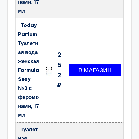
нами, 17
мл
Today
Parfum
Туалетн
ая вода
2
женская
5
Formula
2
Sexy
₽
№3 с
феромо
нами, 17
мл
Туалет
ная