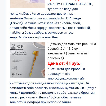
PARFUM DE FRANCE ARPEGE,
туалетная вода для
женщин.Семейство ароматов: цветочные,
зелёные.Философия аромата: Eclat D’Arpege
(Lanvin).Верхние ноты: зелёная сирень, пион,
петитгрейн.Ноты сердца: персиковый цвет, зелёный
чай.Ноты базы: амбра, мускуc, османтус,
кедр.ОсобенностиДля кого Для...
Щёточка для макияжа ресниц и
бровей, 2в1, 18.5 см,
золотистый (цены, отзывы,
описание)
Цена от: 41 руб.
Кисть «2в1 для бровей и
ресниц» — это
многофункциональный
инструмент для ежедневной коррекции взгляда. Он
сочетает в себе расчёску с частыми зубчиками и щётку с
мягкой щетиной, что позволяет работать как с бровями,
так и с ресницами. Длина 18,5 см обеспечивает
точность и комфорт при использовании.