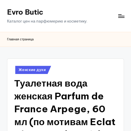
Evro Butic
Перейти
к
Каталог цен на парфюмерию и косметику.
содержимому
Главная страница
Опубликовано
Женские духи
в
Туалетная вода
женская Parfum de
France Arpege, 60
мл (по мотивам Eclat