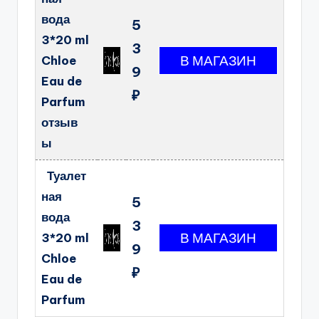
вода
5
3*20 ml
3
Chloe
9
Eau de
₽
Parfum
отзыв
ы
Туалет
ная
5
вода
3
3*20 ml
9
Chloe
₽
Eau de
Parfum