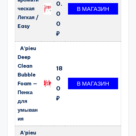
0.
ческая
0
Легкая /
0
Easy
₽
A’pieu
Deep
Clean
18
Bubble
0
Foam —
0
Пенка
₽
для
умыван
ия
A’pieu