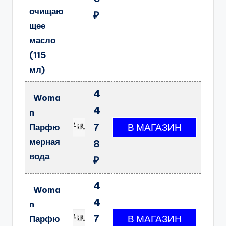
очищаю
₽
щее
масло
(115
мл)
4
Woma
4
n
7
Парфю
мерная
8
вода
₽
4
Woma
4
n
7
Парфю