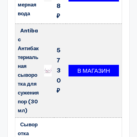
мерная
8
вода
₽
Antiba
c
Антибак
5
териаль
7
ная
3
сыворо
0
тка для
₽
сужения
пор (30
мл)
Сывор
отка