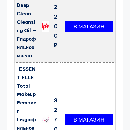
Deep
2
Clean
2
Cleansi
0
ng Oil —
0
Гидроф
₽
ильное
масло
ESSEN
TIELLE
Total
Makeup
3
Remove
2
r
7
Гидроф
ильное
0