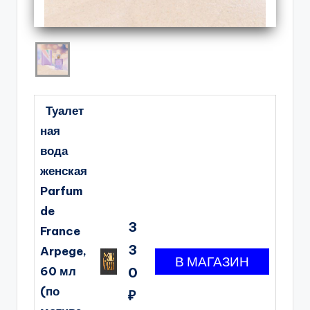
Туалет
ная
вода
женская
Parfum
de
3
France
3
Arpege,
60 мл
0
(по
₽