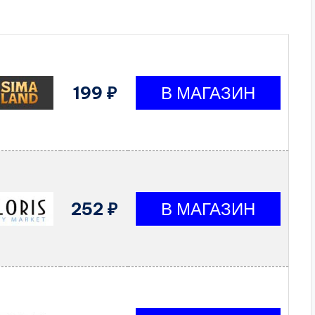
199 ₽
252 ₽