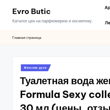
Ар
Evro Butic
Перейти
к
Каталог цен на парфюмерию и косметику.
Ле
содержимому
Главная страница
Опубликовано
Женские духи
в
Туалетная вода ж
Formula Sexy coll
30 мл (цены, отз