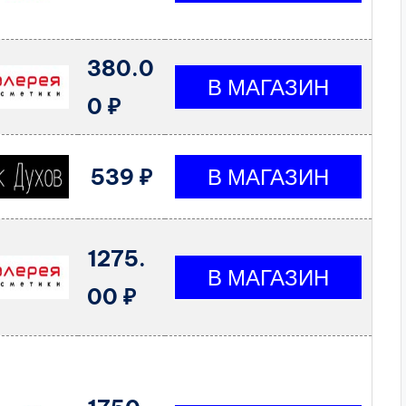
380.0
0 ₽
539 ₽
1275.
00 ₽