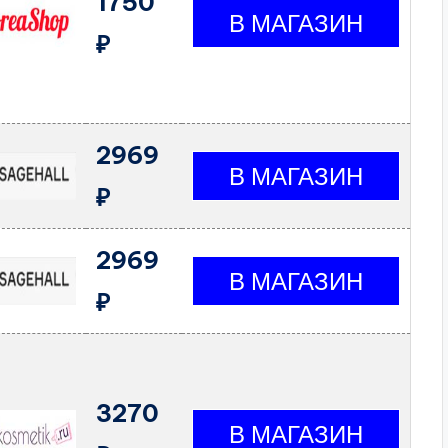
1750
₽
2969
₽
2969
₽
3270