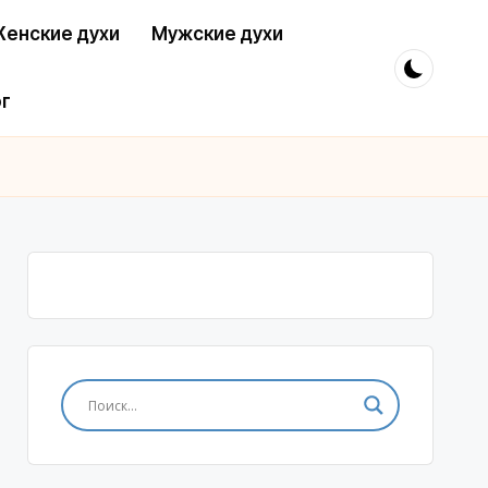
енские духи
Мужские духи
г