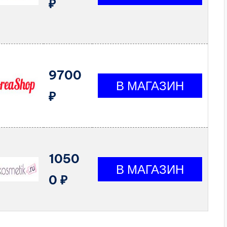
₽
9700
₽
1050
0 ₽