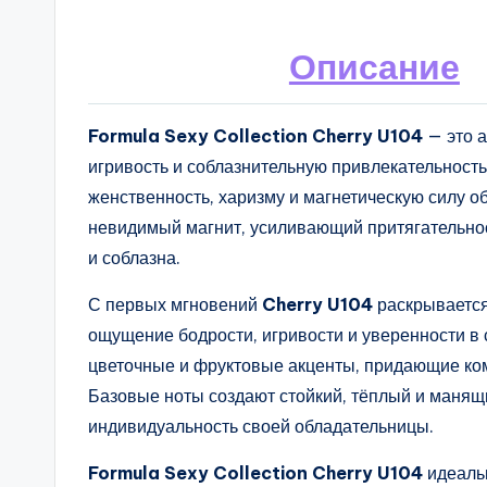
Описание
Formula Sexy Collection Cherry U104
— это а
игривость и соблазнительную привлекательность.
женственность, харизму и магнетическую силу 
невидимый магнит, усиливающий притягательнос
и соблазна.
С первых мгновений
Cherry U104
раскрывается
ощущение бодрости, игривости и уверенности в
цветочные и фруктовые акценты, придающие ком
Базовые ноты создают стойкий, тёплый и маня
индивидуальность своей обладательницы.
Formula Sexy Collection Cherry U104
идеальн