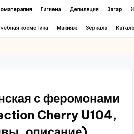
оматерапия
Гигиена
Депиляция
Загар
Ж
чебная косметика
Макияж
Зеркала
Катало
енская с феромонами
ection Cherry U104,
ывы, описание)