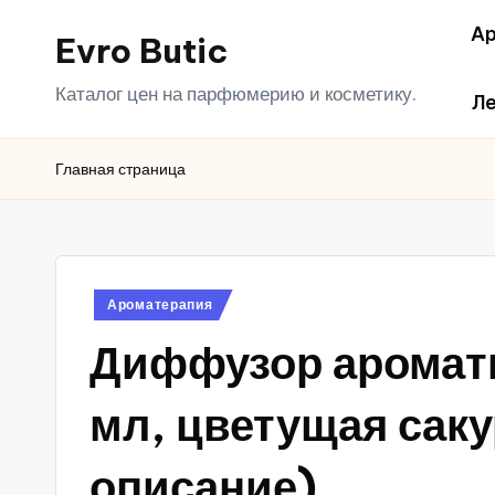
Ар
Evro Butic
Перейти
к
Каталог цен на парфюмерию и косметику.
Ле
содержимому
Главная страница
Опубликовано
Ароматерапия
в
Диффузор аромати
мл, цветущая сак
описание)