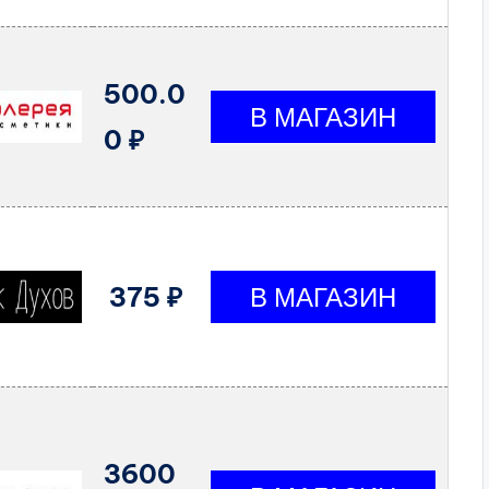
500.0
0 ₽
375 ₽
3600