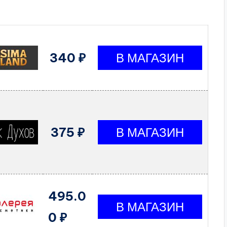
340 ₽
375 ₽
495.0
0 ₽