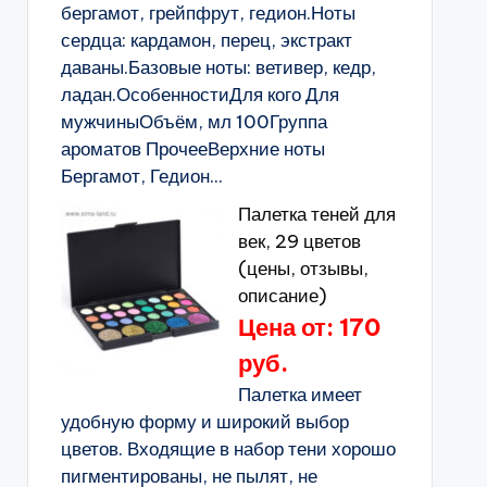
бергамот, грейпфрут, гедион.Ноты
сердца: кардамон, перец, экстракт
даваны.Базовые ноты: ветивер, кедр,
ладан.ОсобенностиДля кого Для
мужчиныОбъём, мл 100Группа
ароматов ПрочееВерхние ноты
Бергамот, Гедион...
Палетка теней для
век, 29 цветов
(цены, отзывы,
описание)
Цена от: 170
руб.
Палетка имеет
удобную форму и широкий выбор
цветов. Входящие в набор тени хорошо
пигментированы, не пылят, не