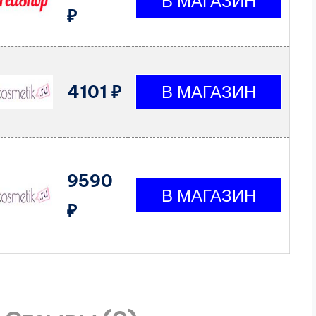
₽
4101 ₽
9590
₽