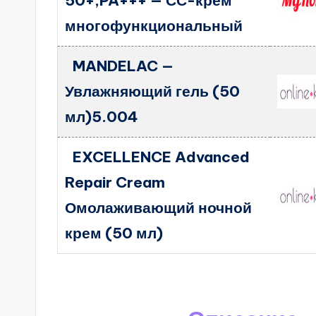
50+,PA+++ — СС-крем
многофункциональный
MANDELAC —
Увлажняющий гель (50
мл)5.004
EXCELLENCE Advanced
Repair Cream
Омолаживающий ночной
крем (50 мл)