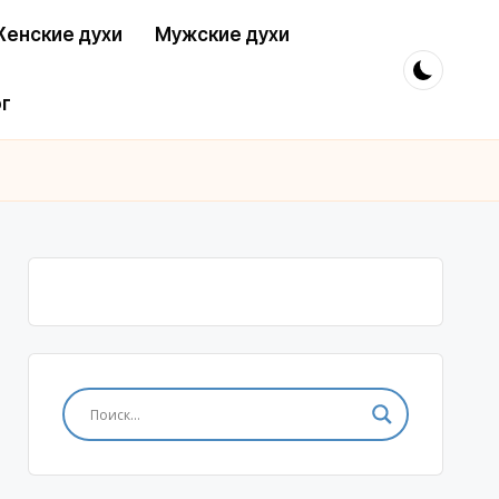
енские духи
Мужские духи
г