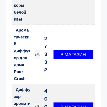
коры
белой
ивы
Арома
тически
2
й
7
диффуз
3
ор для
3
дома
₽
Pear
Crush
Диффу
4
зор
0
аромати
0