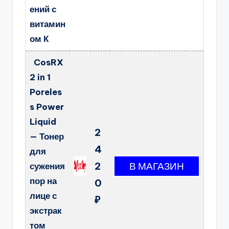
ений с
витамин
ом К
CosRX
2 in 1
Poreles
s Power
Liquid
2
— Тонер
4
для
2
сужения
пор на
0
лице с
₽
экстрак
том