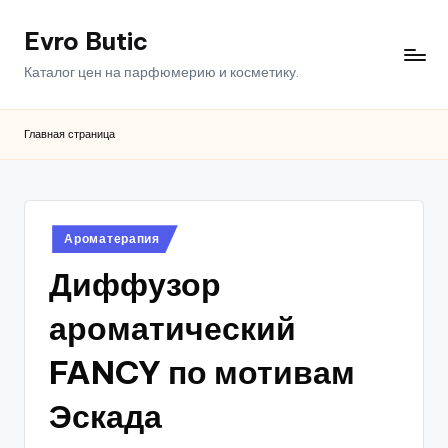
Evro Butic
Перейти
к
Каталог цен на парфюмерию и косметику.
содержимому
Главная страница
Опубликовано
Ароматерапия
в
Диффузор
ароматический
FANCY по мотивам
Эскада