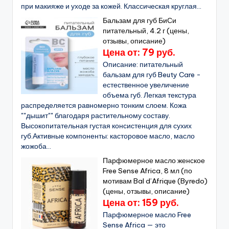
при макияже и уходе за кожей. Классическая круглая...
Бальзам для губ БиСи
питательный, 4.2 г (цены,
отзывы, описание)
Цена от: 79 руб.
Описание: питательный
бальзам для губ Beuty Care -
естественное увеличение
объема губ. Легкая текстура
распределяется равномерно тонким слоем. Кожа
""дышит"" благодаря растительному составу.
Высокопитательная густая консистенция для сухих
губ.Активные компоненты: касторовое масло, масло
жожоба...
Парфюмерное масло женское
Free Sense Africa, 8 мл (по
мотивам Bal d’Afrique (Byredo)
(цены, отзывы, описание)
Цена от: 159 руб.
Парфюмерное масло Free
Sense Africa — это