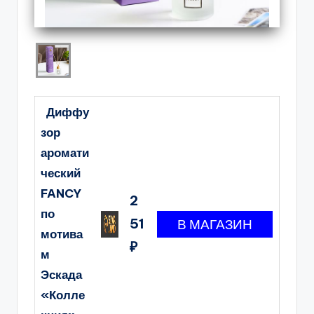
Диффу
зор
аромати
ческий
FANCY
2
по
51
мотива
₽
м
Эскада
«Колле