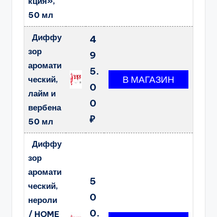
кция»,
50 мл
Диффу
4
зор
9
аромати
5.
ческий,
0
лайм и
0
вербена
₽
50 мл
Диффу
зор
аромати
5
ческий,
0
нероли
0.
/ HOME