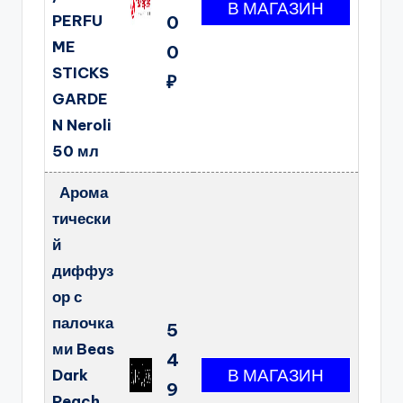
PERFU
0
ME
0
STICKS
₽
GARDE
N Neroli
50 мл
Арома
тически
й
диффуз
ор с
палочка
5
ми Beas
4
Dark
9
Peach