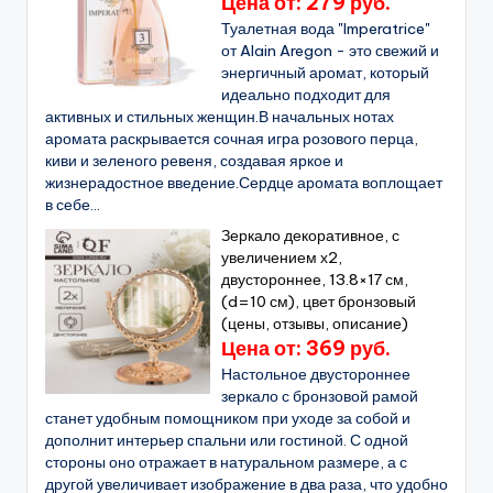
Цена от: 279 руб.
Туалетная вода "Imperatrice"
от Alain Aregon - это свежий и
энергичный аромат, который
идеально подходит для
активных и стильных женщин.В начальных нотах
аромата раскрывается сочная игра розового перца,
киви и зеленого ревеня, создавая яркое и
жизнерадостное введение.Сердце аромата воплощает
в себе...
Зеркало декоративное, с
увеличением х2,
двустороннее, 13.8×17 см,
(d=10 см), цвет бронзовый
(цены, отзывы, описание)
Цена от: 369 руб.
Настольное двустороннее
зеркало с бронзовой рамой
станет удобным помощником при уходе за собой и
дополнит интерьер спальни или гостиной. С одной
стороны оно отражает в натуральном размере, а с
другой увеличивает изображение в два раза, что удобно