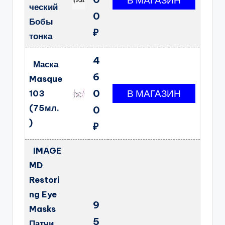
ческий
0
Бобы
₽
тонка
4
Маска
6
Masque
0
103
(75мл.
0
)
₽
IMAGE
MD
Restori
ng Eye
9
Masks
5
Патчи