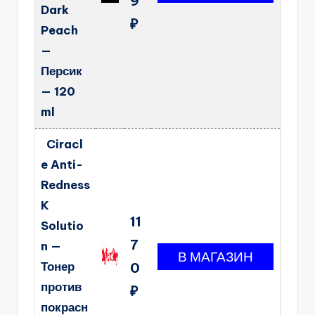
9
Dark
₽
Peach
—
Персик
— 120
ml
Ciracl
e Anti-
Redness
K
11
Solutio
7
n —
Тонер
0
против
₽
покрасн