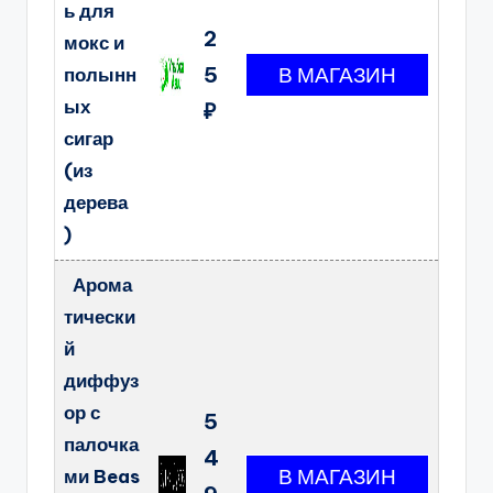
ь для
2
мокс и
5
полынн
ых
₽
сигар
(из
дерева
)
Арома
тически
й
диффуз
ор с
5
палочка
4
ми Beas