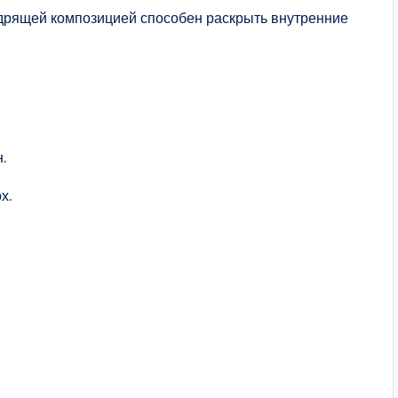
дрящей композицией способен раскрыть внутренние
н.
х.