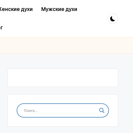
енские духи
Мужские духи
г