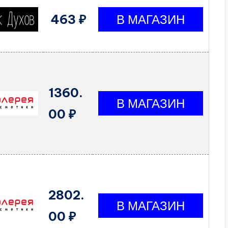
463 ₽
1360.
00 ₽
2802.
00 ₽