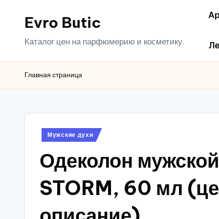
Ар
Evro Butic
Перейти
к
Каталог цен на парфюмерию и косметику.
Ле
содержимому
Главная страница
Опубликовано
Мужские духи
в
Одеколон мужско
STORM, 60 мл (це
описание)