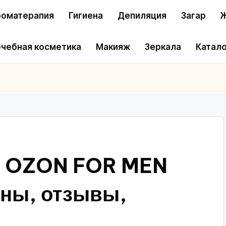
оматерапия
Гигиена
Депиляция
Загар
Ж
чебная косметика
Макияж
Зеркала
Катало
й OZON FOR MEN
ны, отзывы,