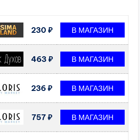
230 ₽
463 ₽
236 ₽
757 ₽