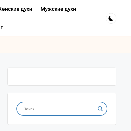
енские духи
Мужские духи
г