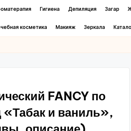
оматерапия
Гигиена
Депиляция
Загар
Ж
чебная косметика
Макияж
Зеркала
Катало
ический FANCY по
 «Табак и ваниль»,
ывы, описание)