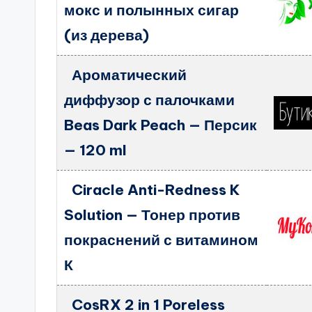
мокс и полынных сигар
(из дерева)
Ароматический
диффузор с палочками
Beas Dark Peach — Персик
— 120 ml
Ciracle Anti-Redness K
Solution — Тонер против
покраснений с витамином
К
CosRX 2 in 1 Poreless