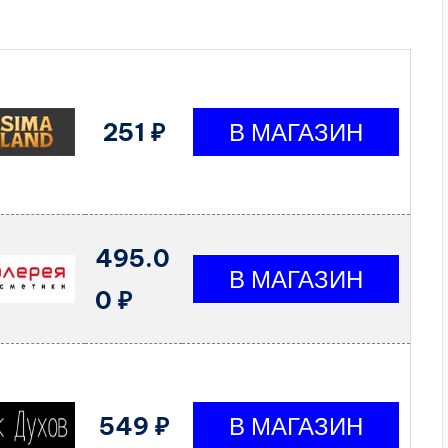
251 ₽
495.0
0 ₽
549 ₽