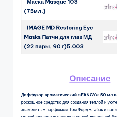
Маска Masque 103
(75мл.)
IMAGE MD Restoring Eye
Masks Патчи для глаз МД
(22 пары, 90 г)5.003
Описание
Диффузор ароматический «FANCY» 50 мл по
роскошное средство для создания теплой и уют
знаменитым парфюмом Том Форд «Табак и ванил
мягкой сладостью ванили и легкой древесной баз