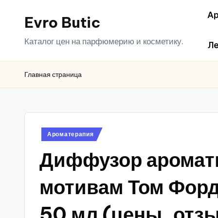
Ар
Evro Butic
Перейти
к
Каталог цен на парфюмерию и косметику.
Ле
содержимому
Главная страница
Опубликовано
Ароматерапия
в
Диффузор аромат
мотивам Том Форд
50 мл (цены, отз