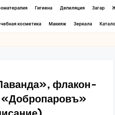
оматерапия
Гигиена
Депиляция
Загар
Ж
чебная косметика
Макияж
Зеркала
Катало
Лаванда», флакон-
л «Добропаровъ»
писание)