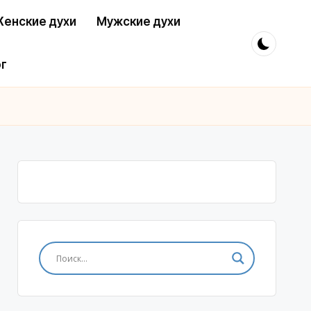
енские духи
Мужские духи
г