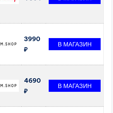
3990
₽
4690
₽