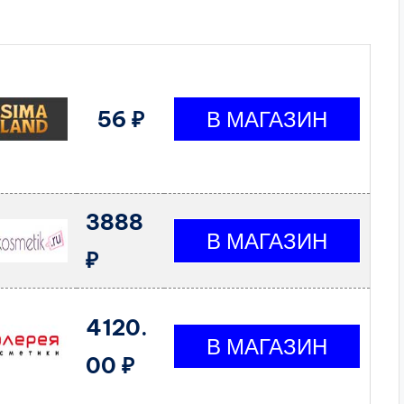
56 ₽
3888
₽
4120.
00 ₽