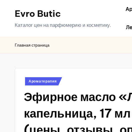
Ар
Evro Butic
Перейти
к
Каталог цен на парфюмерию и косметику.
Ле
содержимому
Главная страница
Опубликовано
Ароматерапия
в
Эфирное масло «
капельница, 17 м
(цены, отзывы, о