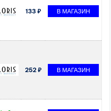
133 ₽
252 ₽