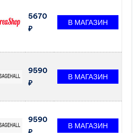
5670
₽
9590
₽
9590
₽