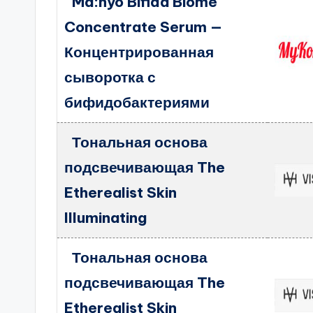
Ma:nyo Bifida Biome
Concentrate Serum —
Концентрированная
сыворотка с
бифидобактериями
Тональная основа
подсвечивающая The
Etherealist Skin
Illuminating
Тональная основа
подсвечивающая The
Etherealist Skin