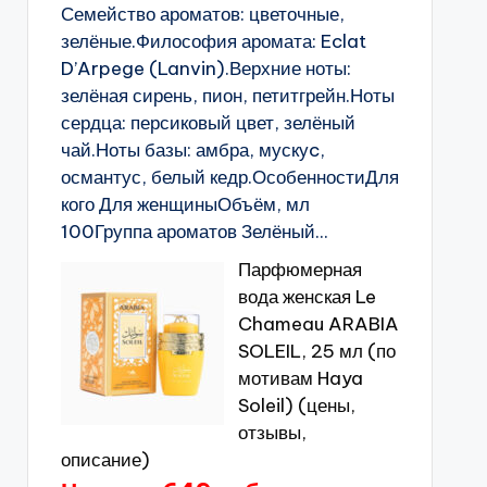
Семейство ароматов: цветочные,
зелёные.Философия аромата: Eclat
D’Arpege (Lanvin).Верхние ноты:
зелёная сирень, пион, петитгрейн.Ноты
сердца: персиковый цвет, зелёный
чай.Ноты базы: амбра, мускуc,
османтус, белый кедр.ОсобенностиДля
кого Для женщиныОбъём, мл
100Группа ароматов Зелёный...
Парфюмерная
вода женская Le
Chameau ARABIA
SOLEIL, 25 мл (по
мотивам Haya
Soleil) (цены,
отзывы,
описание)